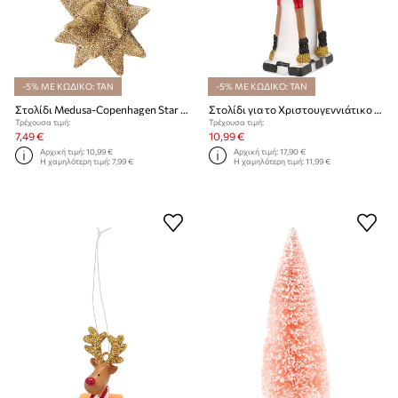
-5% ΜΕ ΚΩΔΙΚΟ: TAN
-5% ΜΕ ΚΩΔΙΚΟ: TAN
Στολίδι Medusa-Copenhagen Star Gold
Στολίδι για το Χριστουγεννιάτικο δέντρο Medusa-Copenhagen Rudolf
Τρέχουσα τιμή:
Τρέχουσα τιμή:
7,49 €
10,99 €
Αρχική τιμή:
10,99 €
Αρχική τιμή:
17,90 €
Η χαμηλότερη τιμή:
7,99 €
Η χαμηλότερη τιμή:
11,99 €