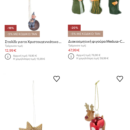
-20%
-18%
-5% ΜΕ ΚΩΔΙΚΟ: TAN
-5% ΜΕ ΚΩΔΙΚΟ: TAN
Διακοσμητική φιγούρα Medusa-Copenhagen 3-pack
Στολίδι για το Χριστουγεννιάτικο δέντρο Medusa-Copenhagen
Τρέχουσα τιμή:
Τρέχουσα τιμή:
47,99 €
12,99 €
Αρχική τιμή:
76,90 €
Αρχική τιμή:
19,90 €
Η χαμηλότερη τιμή:
59,99 €
Η χαμηλότερη τιμή:
15,99 €