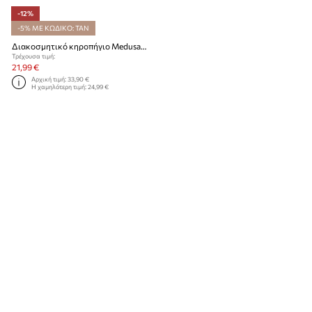
-12%
-5% ΜΕ ΚΩΔΙΚΟ: TAN
Διακοσμητικό κηροπήγιο Medusa-Copenhagen
Τρέχουσα τιμή:
21,99 €
Αρχική τιμή:
33,90 €
Η χαμηλότερη τιμή:
24,99 €