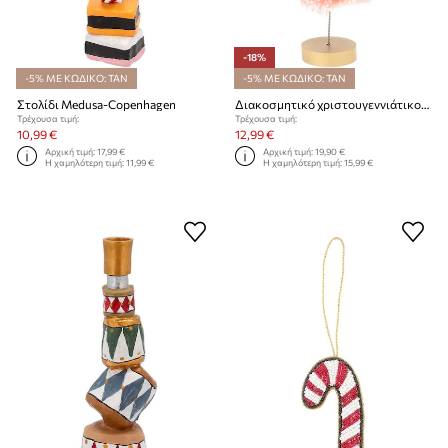
-18%
-5% ΜΕ ΚΩΔΙΚΟ: TAN
-5% ΜΕ ΚΩΔΙΚΟ: TAN
Στολίδι Medusa-Copenhagen
Διακοσμητικό χριστουγεννιάτικο δέντρο Medusa-Copenhagen
Τρέχουσα τιμή:
Τρέχουσα τιμή:
10,99 €
12,99 €
Αρχική τιμή:
17,99 €
Αρχική τιμή:
19,90 €
Η χαμηλότερη τιμή:
11,99 €
Η χαμηλότερη τιμή:
15,99 €