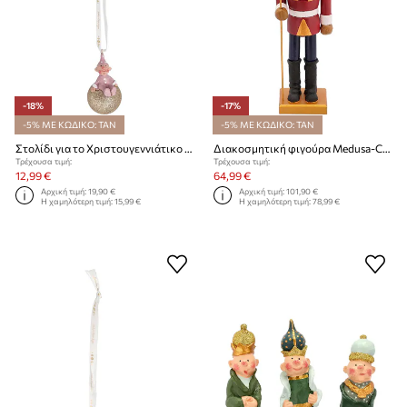
-18%
-17%
-5% ΜΕ ΚΩΔΙΚΟ: TAN
-5% ΜΕ ΚΩΔΙΚΟ: TAN
Στολίδι για το Χριστουγεννιάτικο δέντρο Medusa-Copenhagen
Διακοσμητική φιγούρα Medusa-Copenhagen
Τρέχουσα τιμή:
Τρέχουσα τιμή:
12,99 €
64,99 €
Αρχική τιμή:
19,90 €
Αρχική τιμή:
101,90 €
Η χαμηλότερη τιμή:
15,99 €
Η χαμηλότερη τιμή:
78,99 €