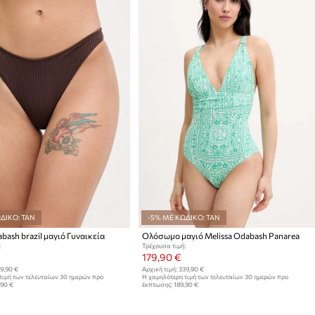
ΔΙΚΟ: TAN
-5% ΜΕ ΚΩΔΙΚΟ: TAN
bash brazil μαγιό Γυναικεία
Ολόσωμο μαγιό Melissa Odabash Panarea
:
Τρέχουσα τιμή:
179,90 €
9,90 €
Αρχική τιμή:
339,90 €
τιμή των τελευταίων 30 ημερών προ
Η χαμηλότερη τιμή των τελευταίων 30 ημερών προ
,90 €
έκπτωσης:
189,90 €