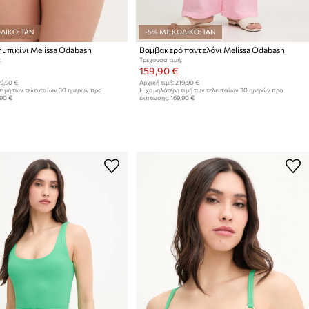
ΔΙΚΟ: TAN
-5% ΜΕ ΚΩΔΙΚΟ: TAN
 μπικίνι Melissa Odabash
Βαμβακερό παντελόνι Melissa Odabash
:
Τρέχουσα τιμή:
159,90 €
9,90 €
Αρχική τιμή:
219,90 €
τιμή των τελευταίων 30 ημερών προ
Η χαμηλότερη τιμή των τελευταίων 30 ημερών προ
,90 €
έκπτωσης:
169,90 €