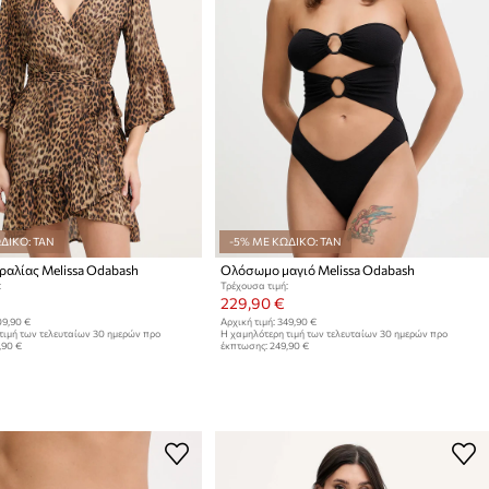
ΔΙΚΟ: TAN
-5% ΜΕ ΚΩΔΙΚΟ: TAN
αλίας Melissa Odabash
Ολόσωμο μαγιό Melissa Odabash
:
Τρέχουσα τιμή:
229,90 €
9,90 €
Αρχική τιμή:
349,90 €
τιμή των τελευταίων 30 ημερών προ
Η χαμηλότερη τιμή των τελευταίων 30 ημερών προ
,90 €
έκπτωσης:
249,90 €