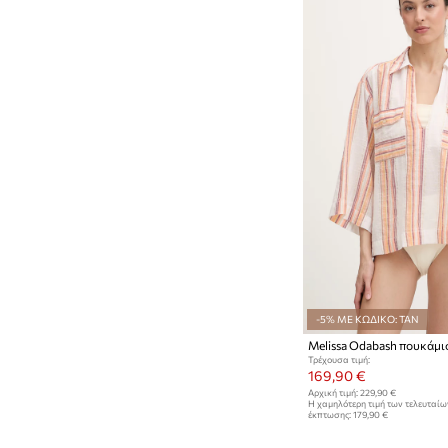
-5% ΜΕ ΚΩΔΙΚΟ: TAN
Τρέχουσα τιμή:
169,90 €
Αρχική τιμή:
229,90 €
Η χαμηλότερη τιμή των τελευταί
έκπτωσης:
179,90 €