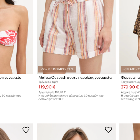
-5% ΜΕ ΚΩΔΙΚΟ: TAN
-5% ΜΕ ΚΩ
τοπ γυναικείο
Melissa Odabash σορτς παραλίας γυναικεία
Φόρεμα παρ
Τρέχουσα τιμή:
Τρέχουσα τιμή
119,90 €
279,90 €
Αρχική τιμή:
169,90 €
Αρχική τιμή:
40
ων 30 ημερών προ
Η χαμηλότερη τιμή των τελευταίων 30 ημερών προ
Η χαμηλότερη 
έκπτωσης:
129,90 €
έκπτωσης:
289