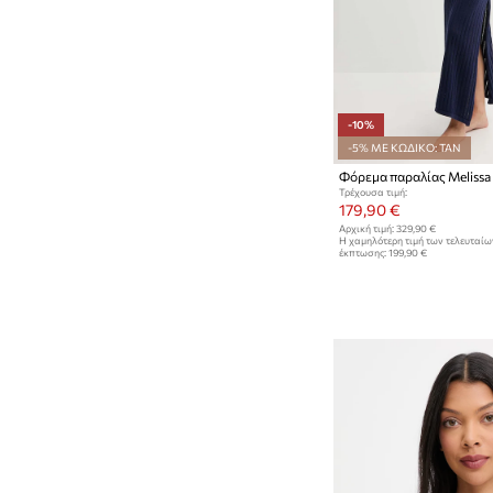
-10%
-5% ΜΕ ΚΩΔΙΚΟ: TAN
Φόρεμα παραλίας Melissa
Τρέχουσα τιμή:
179,90 €
Αρχική τιμή:
329,90 €
Η χαμηλότερη τιμή των τελευταί
έκπτωσης:
199,90 €