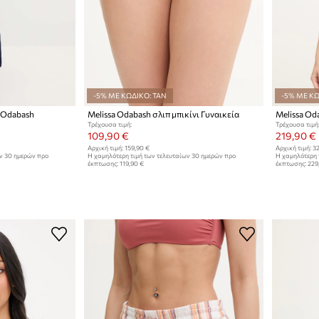
-5% ΜΕ ΚΩΔΙΚΟ: TAN
-5% ΜΕ ΚΩ
 Odabash
Melissa Odabash σλιπ μπικίνι Γυναικεία
Melissa Od
Τρέχουσα τιμή:
Τρέχουσα τιμή
109,90 €
219,90 €
Αρχική τιμή:
159,90 €
Αρχική τιμή:
32
ων 30 ημερών προ
Η χαμηλότερη τιμή των τελευταίων 30 ημερών προ
Η χαμηλότερη 
έκπτωσης:
119,90 €
έκπτωσης:
229