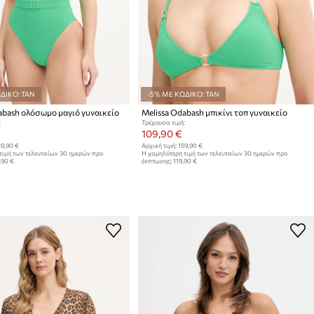
ΔΙΚΟ: TAN
-5% ΜΕ ΚΩΔΙΚΟ: TAN
abash ολόσωμο μαγιό γυναικείο
Melissa Odabash μπικίνι τοπ γυναικείο
:
Τρέχουσα τιμή:
109,90 €
9,90 €
Αρχική τιμή:
159,90 €
τιμή των τελευταίων 30 ημερών προ
Η χαμηλότερη τιμή των τελευταίων 30 ημερών προ
,90 €
έκπτωσης:
119,90 €