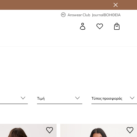
 Answear Club
-20% στην πρώτη παραγγελία
Answear Club
Journal
ΒΟΗΘΕΙΑ
Τιμή
Τύπος προσφοράς