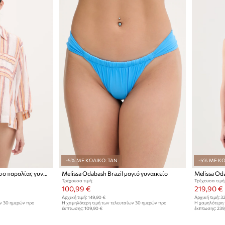
-5% ΜΕ ΚΩΔΙΚΟ: TAN
-5% ΜΕ ΚΩ
Melissa Odabash πουκάμισο παραλίας γυναικείο
Melissa Odabash Brazil μαγιό γυναικείο
Melissa Od
Τρέχουσα τιμή:
Τρέχουσα τιμή
100,99 €
219,90 €
Αρχική τιμή:
149,90 €
Αρχική τιμή:
32
ων 30 ημερών προ
Η χαμηλότερη τιμή των τελευταίων 30 ημερών προ
Η χαμηλότερη 
έκπτωσης:
109,90 €
έκπτωσης:
239