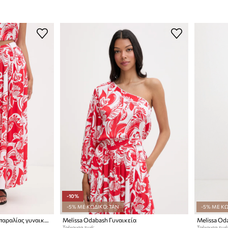
-10%
-5% ΜΕ ΚΩΔΙΚΟ: TAN
-5% ΜΕ ΚΩ
Melissa Odabash φούστα παραλίας γυναικεία
Melissa Odabash Γυναικεία
Τρέχουσα τιμή:
Τρέχουσα τιμή