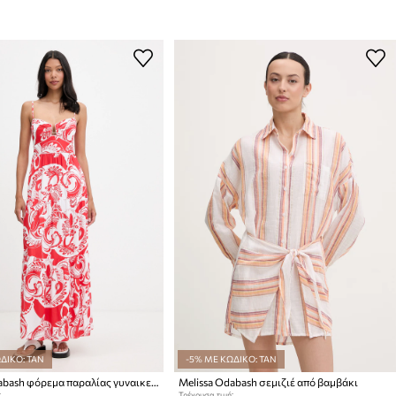
ΔΙΚΟ: TAN
-5% ΜΕ ΚΩΔΙΚΟ: TAN
Melissa Odabash φόρεμα παραλίας γυναικείο
Melissa Odabash σεμιζιέ από βαμβάκι
:
Τρέχουσα τιμή: