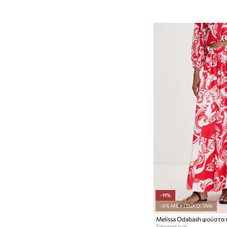
-11%
-5% ΜΕ ΚΩΔΙΚΟ: TAN
Τρέχουσα τιμή: