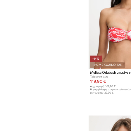
-14%
-5% ΜΕ ΚΩΔΙΚΟ: TAN
Melissa Odabash μπικίνι 
Τρέχουσα τιμή:
119,90 €
Αρχική τιμή:
169,90 €
Η χαμηλότερη τιμή των τελευταί
έκπτωσης:
139,90 €