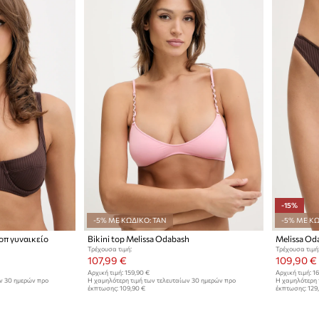
-15%
-5% ΜΕ ΚΩΔΙΚΟ: TAN
-5% ΜΕ ΚΩ
τοπ γυναικείο
Bikini top Melissa Odabash
Melissa Oda
Τρέχουσα τιμή:
Τρέχουσα τιμή
107,99 €
109,90 €
Αρχική τιμή:
159,90 €
Αρχική τιμή:
16
ων 30 ημερών προ
Η χαμηλότερη τιμή των τελευταίων 30 ημερών προ
Η χαμηλότερη 
έκπτωσης:
109,90 €
έκπτωσης:
129