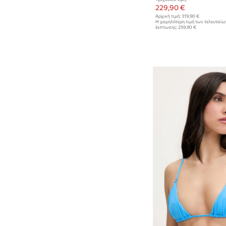
229,90 €
Αρχική τιμή:
319,90 €
Η χαμηλότερη τιμή των τελευταί
έκπτωσης:
259,90 €