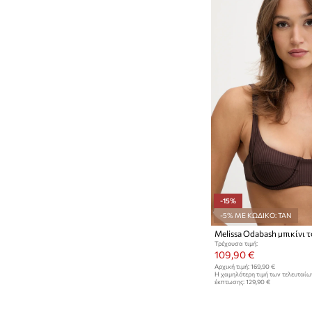
-15%
-5% ΜΕ ΚΩΔΙΚΟ: TAN
Melissa Odabash μπικίνι 
Τρέχουσα τιμή:
109,90 €
Αρχική τιμή:
169,90 €
Η χαμηλότερη τιμή των τελευταί
έκπτωσης:
129,90 €