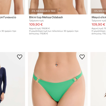
-5% ΜΕ ΚΩΔΙΚΟ: TAN
-5% ΜΕ ΚΩ
τοπ Γυναικείο
Bikini top Melissa Odabash
Μαγιό σλιπ
Τρέχουσα τιμή:
Τρέχουσα τιμή
109,90 €
109,90 €
Αρχική τιμή:
159,90 €
Αρχική τιμή:
15
ων 30 ημερών προ
Η χαμηλότερη τιμή των τελευταίων 30 ημερών προ
Η χαμηλότερη 
έκπτωσης:
119,90 €
έκπτωσης:
119