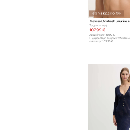
-5% ΜΕ ΚΩΔΙΚΟ: TAN
Melissa Odabash μπικίνι 
Τρέχουσα τιμή:
107,99 €
Αρχική τιμή:
149,90 €
Η χαμηλότερη τιμή των τελευταί
έκπτωσης:
109,90 €