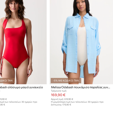
ΔΙΚΟ: TAN
-5% ΜΕ ΚΩΔΙΚΟ: TAN
abash ολόσωμο μαγιό γυναικείο
Melissa Odabash πουκάμισο παραλίας γυναικείο
:
Τρέχουσα τιμή:
169,90 €
9,90 €
Αρχική τιμή:
229,90 €
τιμή των τελευταίων 30 ημερών προ
Η χαμηλότερη τιμή των τελευταίων 30 ημερών προ
,90 €
έκπτωσης:
179,90 €