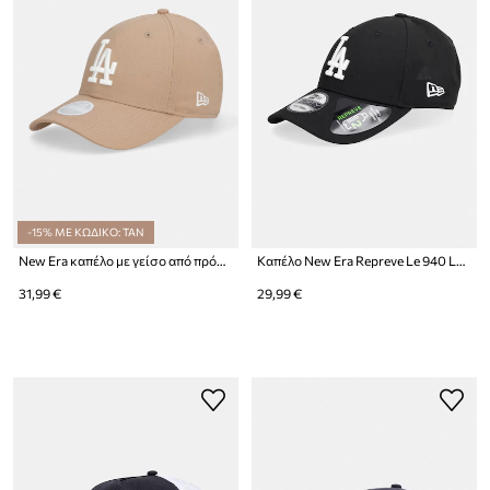
-15% ΜΕ ΚΩΔΙΚΟ: TAN
New Era καπέλο με γείσο από πρόσμιξη λινού LINEN 940 LA DODGERS
Καπέλο New Era Repreve Le 940 LA Dodgers
31,99 €
29,99 €