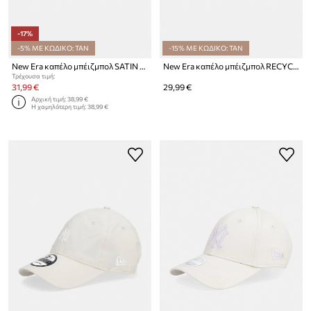
-17%
-5% ΜΕ ΚΩΔΙΚΟ: TAN
-15% ΜΕ ΚΩΔΙΚΟ: TAN
New Era καπέλο μπέιζμπολ SATIN BOW BACK 940 NYY
New Era καπέλο μπέιζμπολ RECYCLED MINI 920 NYY
Τρέχουσα τιμή:
31,99 €
29,99 €
Αρχική τιμή:
38,99 €
Η χαμηλότερη τιμή:
38,99 €