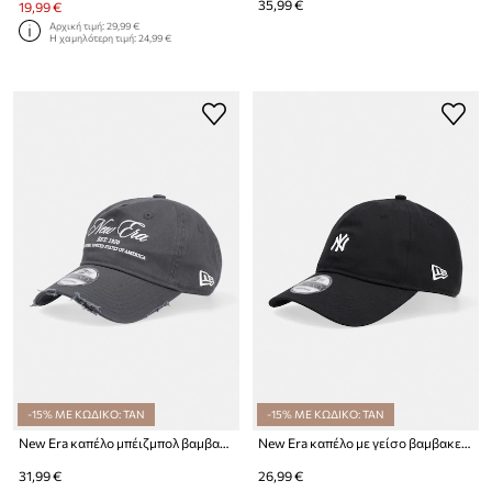
35,99 €
19,99 €
Αρχική τιμή:
29,99 €
Η χαμηλότερη τιμή:
24,99 €
-15% ΜΕ ΚΩΔΙΚΟ: TAN
-15% ΜΕ ΚΩΔΙΚΟ: TAN
New Era καπέλο μπέιζμπολ βαμβακερό WASH DISTRESS 920
New Era καπέλο με γείσο βαμβακερό MINI LOGO 920 NYY
31,99 €
26,99 €