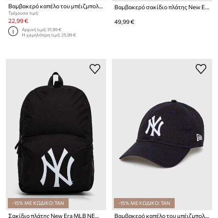
Βαμβακερό καπέλο του μπέιζμπολ New Era LEAGUE ESSENTIAL E-FRAME
Βαμβακερό σακίδιο πλάτης New Era CORD NEW YORK YANKEES
Τρέχουσα τιμή:
22,99 €
49,99 €
Αρχική τιμή:
31,99 €
Η χαμηλότερη τιμή:
25,99 €
-15% ΜΕ ΚΩΔΙΚΟ: TAN
-15% ΜΕ ΚΩΔΙΚΟ: TAN
Σακίδιο πλάτης New Era MLB NEW YORK YANKEES
Βαμβακερό καπέλο του μπέιζμπολ New Era