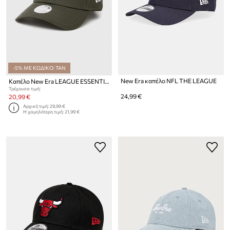
-5% ΜΕ ΚΩΔΙΚΟ: TAN
New Era καπέλο NFL THE LEAGUE
Καπέλο New Era LEAGUE ESSENTIAL 9TWENTY®
Τρέχουσα τιμή:
24,99 €
20,99 €
Αρχική τιμή:
29,99 €
Η χαμηλότερη τιμή:
21,99 €