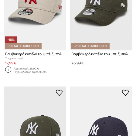
-18%
-5% ΜΕ ΚΩΔΙΚΟ: TAN
-25% ΜΕ ΚΩΔΙΚΟ: TAN
Βαμβακερό καπέλο του μπέιζμπολ New Era
Βαμβακερό καπέλο του μπέιζμπολ New Era LEAGUE ESSENTIAL 9TWENTY®
Τρέχουσα τιμή:
17,99 €
26,99 €
Αρχική τιμή:
26,90 €
Η χαμηλότερη τιμή:
21,99 €