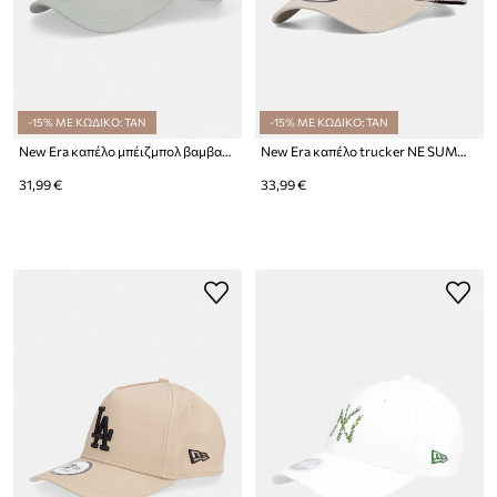
-15% ΜΕ ΚΩΔΙΚΟ: TAN
-15% ΜΕ ΚΩΔΙΚΟ: TAN
New Era καπέλο μπέιζμπολ βαμβακερό LE EFRAME NYY
New Era καπέλο trucker NE SUMMER PATCH TRUCKER
31,99 €
33,99 €