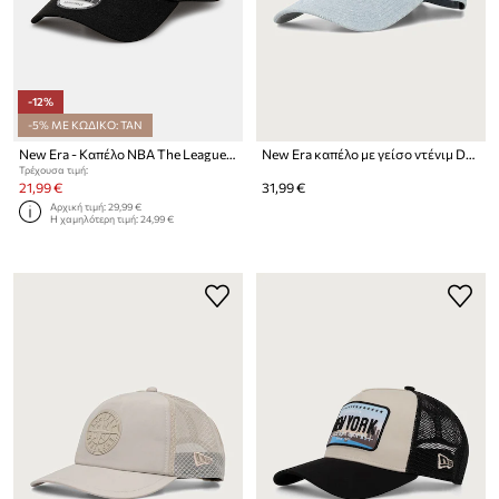
-12%
-5% ΜΕ ΚΩΔΙΚΟ: TAN
New Era - Καπέλο NBA The League Chicago Bulls NFL THE LEAGUE
New Era καπέλο με γείσο ντένιμ DENIM 9FORTY®
Τρέχουσα τιμή:
21,99 €
31,99 €
Αρχική τιμή:
29,99 €
Η χαμηλότερη τιμή:
24,99 €