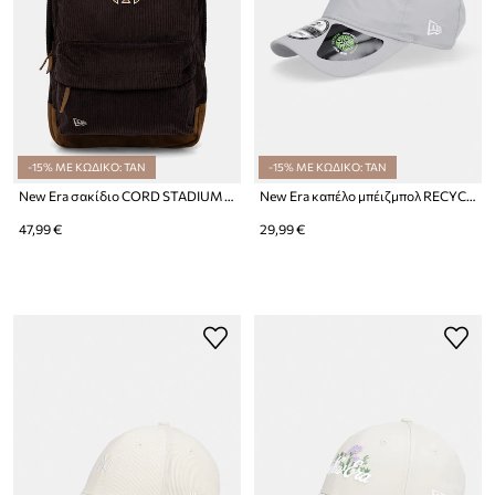
-15% ΜΕ ΚΩΔΙΚΟ: TAN
-15% ΜΕ ΚΩΔΙΚΟ: TAN
New Era σακίδιο CORD STADIUM NYY
New Era καπέλο μπέιζμπολ RECYCLED MINI 920 LA DODGERS
47,99 €
29,99 €