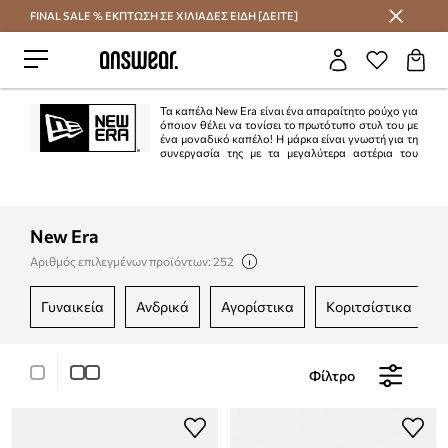
FINAL SALE % ΕΚΠΤΩΣΗ ΣΕ ΧΙΛΙΑΔΕΣ ΕΙΔΗ [ΔΕΙΤΕ]
Εξοικονομήστε με το Answear Club
Τα καπέλα New Era είναι ένα απαραίτητο ρούχο για
όποιον θέλει να τονίσει το πρωτότυπο στυλ του με
ένα μοναδικό καπέλο! Η μάρκα είναι γνωστή για τη
συνεργασία της με τα μεγαλύτερα αστέρια του
κόσμου του αθλητισμού, της μουσικής και της τέχνης. Αν ψάχνετε για ένα
καπέλο που θα σας κάνει να ξεχωρίζετε από το πλήθος, γνωρίστε τη New Era!
New Era
Αριθμός επιλεγμένων προϊόντων: 252
γυναικεία
ανδρικά
αγορίστικα
κοριτσίστικα
Φίλτρο