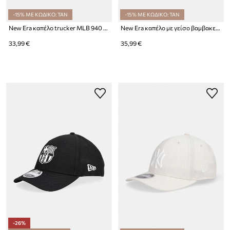
-15% ΜΕ ΚΩΔΙΚΟ: TAN
-15% ΜΕ ΚΩΔΙΚΟ: TAN
New Era καπέλο trucker MLB 940 MC TRUCKER NYY
New Era καπέλο με γείσο βαμβακερό WS PATCH 940 NYY
33,99 €
35,99 €
-26%