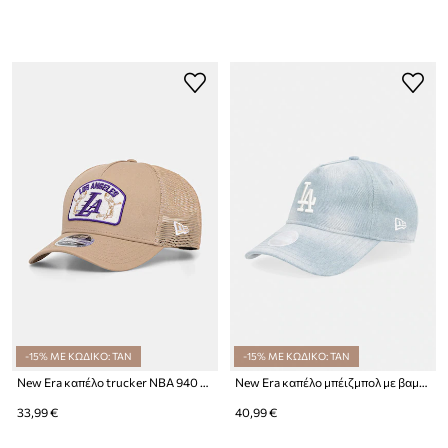
-15% ΜΕ ΚΩΔΙΚΟ: TAN
-15% ΜΕ ΚΩΔΙΚΟ: TAN
New Era καπέλο trucker NBA 940 MC TRUCKER LAKERS
New Era καπέλο μπέιζμπολ με βαμβάκι DENIM 920 LA DODGERS
33,99 €
40,99 €