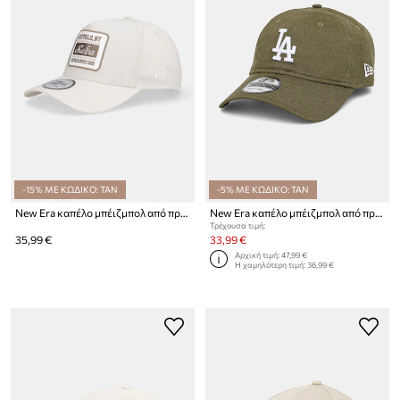
-15% ΜΕ ΚΩΔΙΚΟ: TAN
-5% ΜΕ ΚΩΔΙΚΟ: TAN
New Era καπέλο μπέιζμπολ από πρόσμιξη λινού OVAL PATCH LINEN EFRAME
New Era καπέλο μπέιζμπολ από πρόσμιξη λινού LINEN 9TWENTY®
Τρέχουσα τιμή:
35,99 €
33,99 €
Αρχική τιμή:
47,99 €
Η χαμηλότερη τιμή:
36,99 €