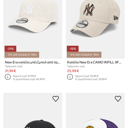
-21%
-13%
-5% ΜΕ ΚΩΔΙΚΟ: TAN
-5% ΜΕ ΚΩΔΙΚΟ: TAN
New Era καπέλο μπέιζμπολ από πρόσμιξη λινού LINEN 9TWENTY®
Καπέλο New Era CAMO INFILL 9FORTY®
Τρέχουσα τιμή:
Τρέχουσα τιμή:
31,99 €
25,99 €
Αρχική τιμή:
47,99 €
Αρχική τιμή:
29,99 €
Η χαμηλότερη τιμή:
40,99 €
Η χαμηλότερη τιμή:
29,99 €