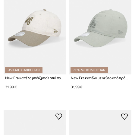
-15% ΜΕ ΚΩΔΙΚΟ: TAN
-15% ΜΕ ΚΩΔΙΚΟ: TAN
New Era καπέλο μπέιζμπολ από πρόσμιξη λινού NE LINEN 920
New Era καπέλο με γείσο από πρόσμιξη λινού MIDI LINEN 920 LA DODGERS
31,99 €
31,99 €