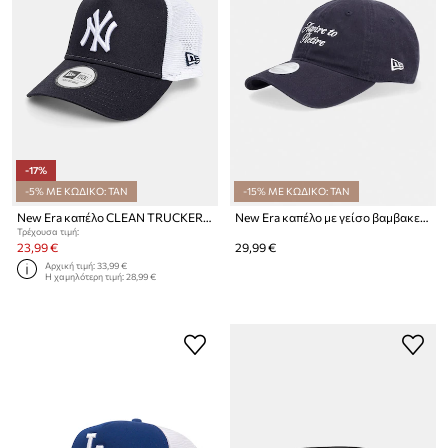
-17%
-5% ΜΕ ΚΩΔΙΚΟ: TAN
-15% ΜΕ ΚΩΔΙΚΟ: TAN
New Era καπέλο CLEAN TRUCKER NYY
New Era καπέλο με γείσο βαμβακερό SLOGAN 920
Τρέχουσα τιμή:
23,99 €
29,99 €
Αρχική τιμή:
33,99 €
Η χαμηλότερη τιμή:
28,99 €