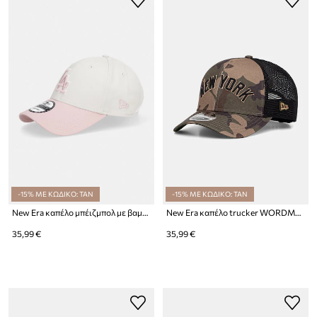
-15% ΜΕ ΚΩΔΙΚΟ: TAN
-15% ΜΕ ΚΩΔΙΚΟ: TAN
New Era καπέλο μπέιζμπολ με βαμβάκι WS PATCH 940 LA DODGERSCO
New Era καπέλο trucker WORDMARK CAMO 940 MC NYY
35,99 €
35,99 €