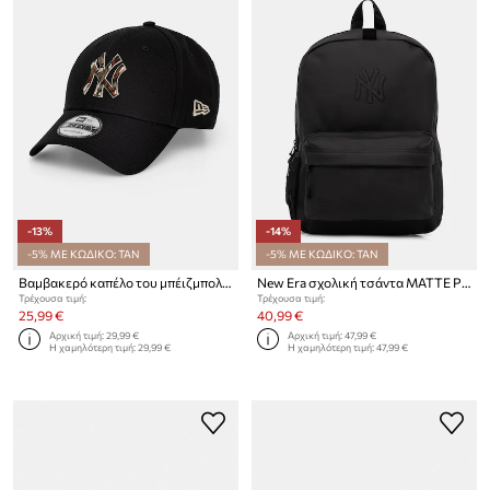
-13%
-14%
-5% ΜΕ ΚΩΔΙΚΟ: TAN
-5% ΜΕ ΚΩΔΙΚΟ: TAN
Βαμβακερό καπέλο του μπέιζμπολ New Era CAMO INFILL 9FORTY®
New Era σχολική τσάντα MATTE PU STADIUM NYY
Τρέχουσα τιμή:
Τρέχουσα τιμή:
25,99 €
40,99 €
Αρχική τιμή:
29,99 €
Αρχική τιμή:
47,99 €
Η χαμηλότερη τιμή:
29,99 €
Η χαμηλότερη τιμή:
47,99 €