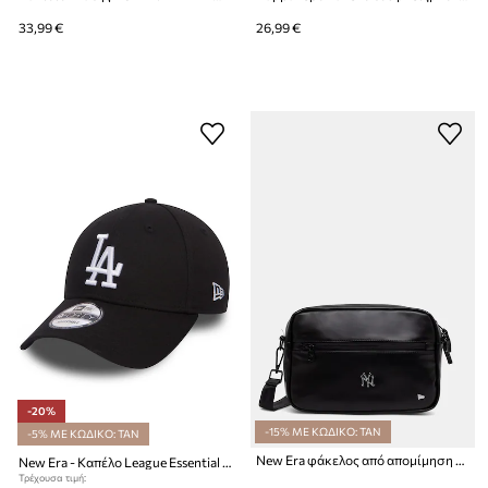
33,99 €
26,99 €
-20%
-15% ΜΕ ΚΩΔΙΚΟ: TAN
-5% ΜΕ ΚΩΔΙΚΟ: TAN
New Era φάκελος από απομίμηση δέρματος CAMERA BAG NYY
New Era - Καπέλο League Essential La Dodgers NFL THE LEAGUE
Τρέχουσα τιμή: