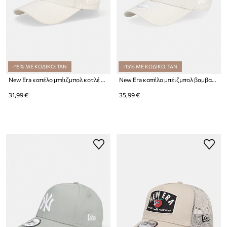
-15% ΜΕ ΚΩΔΙΚΟ: TAN
-15% ΜΕ ΚΩΔΙΚΟ: TAN
New Era καπέλο μπέιζμπολ κοτλέ MINI CORD 940 NYY
New Era καπέλο μπέιζμπολ βαμβακερό BEADED 940 NEWERA
31,99 €
35,99 €