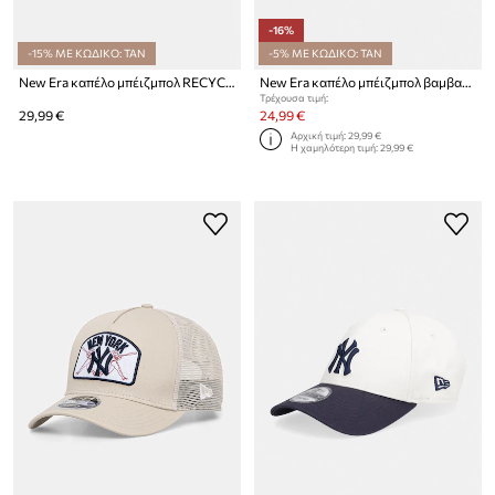
-16%
-15% ΜΕ ΚΩΔΙΚΟ: TAN
-5% ΜΕ ΚΩΔΙΚΟ: TAN
New Era καπέλο μπέιζμπολ RECYCLED MINI 920 NYY
New Era καπέλο μπέιζμπολ βαμβακερό METALLIC 940 NYY
Τρέχουσα τιμή:
29,99 €
24,99 €
Αρχική τιμή:
29,99 €
Η χαμηλότερη τιμή:
29,99 €