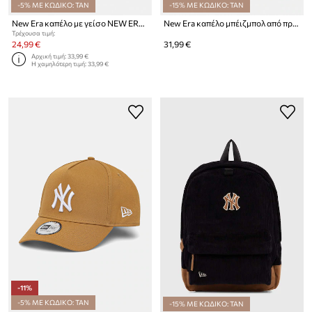
-5% ΜΕ ΚΩΔΙΚΟ: TAN
-15% ΜΕ ΚΩΔΙΚΟ: TAN
New Era καπέλο με γείσο NEW ERA x FC BARCELONA
New Era καπέλο μπέιζμπολ από πρόσμιξη λινού 940 MC NYY
Τρέχουσα τιμή:
24,99 €
31,99 €
Αρχική τιμή:
33,99 €
Η χαμηλότερη τιμή:
33,99 €
-11%
-5% ΜΕ ΚΩΔΙΚΟ: TAN
-15% ΜΕ ΚΩΔΙΚΟ: TAN