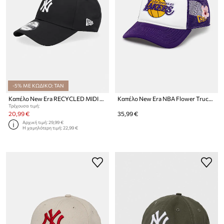
-5% ΜΕ ΚΩΔΙΚΟ: TAN
Καπέλο New Era RECYCLED MIDI 9FORTY®
Καπέλο New Era NBA Flower Trucker Lakers
Τρέχουσα τιμή:
20,99 €
35,99 €
Αρχική τιμή:
29,99 €
Η χαμηλότερη τιμή:
22,99 €