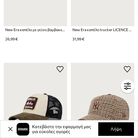
New Era καπέλο με γείσο βαμβακερό 9FORTY® ASTON VILLA FC
New Era καπέλο trucker LICENCE PLATE TRUCKER
26,99 €
31,99 €
Κατεβάστε την εφαρμογή μας
Λήψη
για εύκολες αγορές