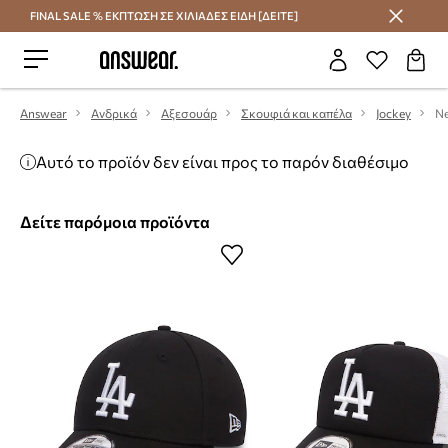
FINAL SALE % ΕΚΠΤΩΣΗ ΣΕ ΧΙΛΙΑΔΕΣ ΕΙΔΗ [ΔΕΙΤΕ]
Εξοικονομήστε με το Answear Club
Answear
Ανδρικά
Αξεσουάρ
Σκουφιά και καπέλα
Jockey
Ne
Αυτό το προϊόν δεν είναι προς το παρόν διαθέσιμο
Δείτε παρόμοια προϊόντα