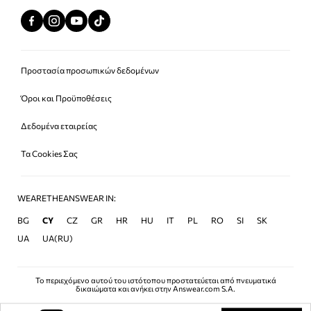
Προστασία προσωπικών δεδομένων
Όροι και Προϋποθέσεις
Δεδομένα εταιρείας
Τα Cookies Σας
WEARETHEANSWEAR IN:
BG
CY
CZ
GR
HR
HU
IT
PL
RO
SI
SK
UA
UA(RU)
Το περιεχόμενο αυτού του ιστότοπου προστατεύεται από πνευματικά
δικαιώματα και ανήκει στην Answear.com S.A.