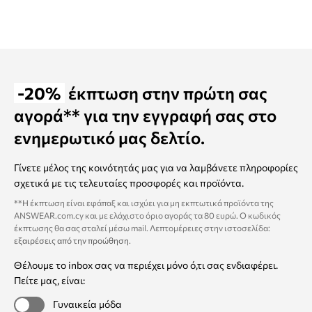
-20%
έκπτωση στην πρώτη σας
αγορά** για την εγγραφή σας στο
ενημερωτικό μας δελτίο.
Γίνετε μέλος της κοινότητάς μας για να λαμβάνετε πληροφορίες
σχετικά με τις τελευταίες προσφορές και προϊόντα.
**Η έκπτωση είναι εφάπαξ και ισχύει για μη εκπτωτικά προϊόντα της
ANSWEAR.com.cy και με ελάχιστο όριο αγοράς τα 80 ευρώ. Ο κωδικός
έκπτωσης θα σας σταλεί μέσω mail. Λεπτομέρειες στην ιστοσελίδα:
εξαιρέσεις από την προώθηση
.
Θέλουμε το inbox σας να περιέχει μόνο ό,τι σας ενδιαφέρει.
Πείτε μας, είναι:
Γυναικεία μόδα