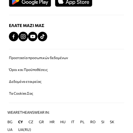
ΕΛΆΤΕ ΜΑΖΊ ΜΑΣ
Προστασία προσωπικών δεδομένων
Όροι και Προϋποθέσεις
Δεδομένα εταιρείας
Τα Cookies Σας
WEARETHEANSWEAR IN:
BG
CY
CZ
GR
HR
HU
IT
PL
RO
SI
SK
UA
UA(RU)