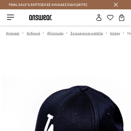
FINAL SALE % ΕΚΠΤΩΣΗ ΣΕ ΧΙΛΙΑΔΕΣ ΕΙΔΗ [ΔΕΙΤΕ]
Εξοικονομήστε με το Answear Club
Answear
Ανδρικά
Αξεσουάρ
Σκουφιά και καπέλα
Jockey