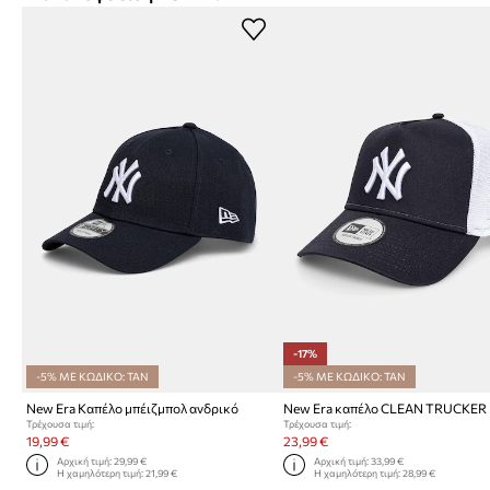
-17%
-5% ΜΕ ΚΩΔΙΚΟ: TAN
-5% ΜΕ ΚΩΔΙΚΟ: TAN
New Era Καπέλο μπέιζμπολ ανδρικό
New Era καπέλο CLEAN TRUCKER
Τρέχουσα τιμή:
Τρέχουσα τιμή:
19,99 €
23,99 €
Αρχική τιμή:
29,99 €
Αρχική τιμή:
33,99 €
Η χαμηλότερη τιμή:
21,99 €
Η χαμηλότερη τιμή:
28,99 €