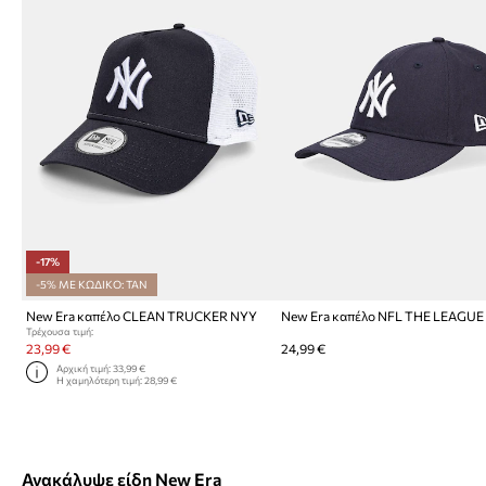
-17%
-5% ΜΕ ΚΩΔΙΚΟ: TAN
New Era καπέλο CLEAN TRUCKER NYY
New Era καπέλο NFL THE LEAGUE
Τρέχουσα τιμή:
23,99 €
24,99 €
Αρχική τιμή:
33,99 €
Η χαμηλότερη τιμή:
28,99 €
Ανακάλυψε είδη New Era