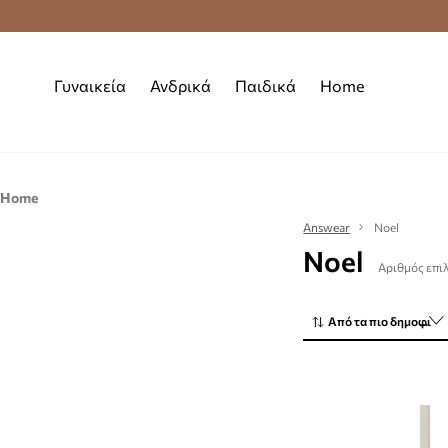
Premium Fashion Benefits
Δωρεάν μεταφορι
Γυναικεία
Ανδρικά
Παιδικά
Home
Home
Lifestyle
Answear
Noel
Noel
Χριστουγεννιάτικη Διακόσμηση
Αριθμός επι
Από τα πιο δημοφιλή