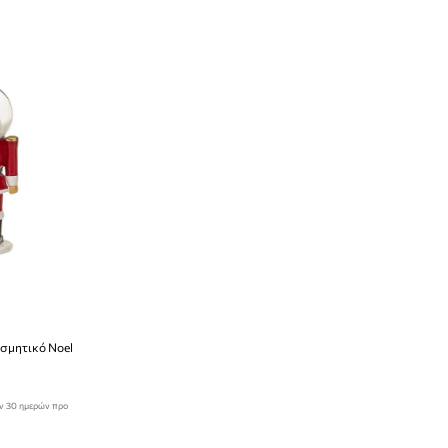
οσμητικό Noel
ων 30 ημερών προ