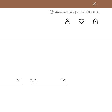
 Answear Club
-20% στην πρώτη παραγγελία
Answear Club
Journal
ΒΟΗΘΕΙΑ
Τιμή