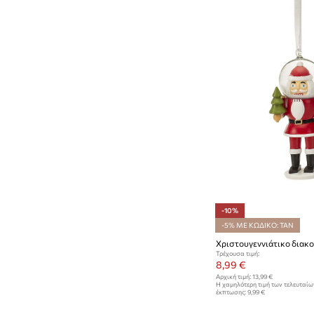
-10%
-5% ΜΕ ΚΩΔΙΚΟ: TAN
Χριστουγεννιάτικο διακ
Τρέχουσα τιμή:
8,99 €
Αρχική τιμή:
13,99 €
Η χαμηλότερη τιμή των τελευταί
έκπτωσης:
9,99 €