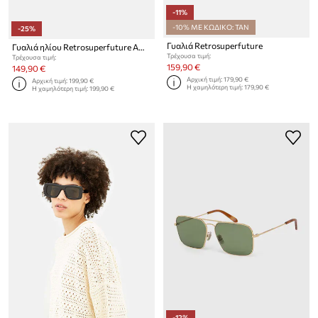
-11%
-10% ΜΕ ΚΩΔΙΚΟ: TAN
-25%
Γυαλιά Retrosuperfuture
Γυαλιά ηλίου Retrosuperfuture America
Τρέχουσα τιμή:
Τρέχουσα τιμή:
159,90 €
149,90 €
Αρχική τιμή:
179,90 €
Αρχική τιμή:
199,90 €
Η χαμηλότερη τιμή:
179,90 €
Η χαμηλότερη τιμή:
199,90 €
-12%