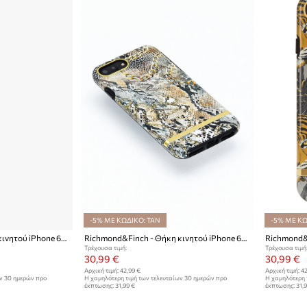
-5% ΜΕ ΚΩΔΙΚΟ: TAN
-5% ΜΕ ΚΩ
Richmond&Finch - Θήκη κινητού iPhone 6/6s/7/8 Plus
Richmond&Finch - Θήκη κινητού iPhone 6/6s/7/8 PLUS
Τρέχουσα τιμή:
Τρέχουσα τιμή
30,99 €
30,99 €
Αρχική τιμή:
42,99 €
Αρχική τιμή:
42
ων 30 ημερών προ
Η χαμηλότερη τιμή των τελευταίων 30 ημερών προ
Η χαμηλότερη 
έκπτωσης:
31,99 €
έκπτωσης:
31,