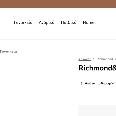
Premium Fashion Benefits
Δωρεάν μεταφορι
Γυναικεία
Ανδρικά
Παιδικά
Home
Γυναικεία
Αξεσουάρ
Answear
Richmond&F
Richmond&
Θήκες για γυναίκες
Από τα πιο δημοφιλή