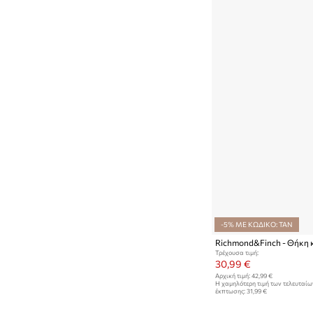
-5% ΜΕ ΚΩΔΙΚΟ: TAN
Τρέχουσα τιμή:
30,99 €
Αρχική τιμή:
42,99 €
Η χαμηλότερη τιμή των τελευταί
έκπτωσης:
31,99 €