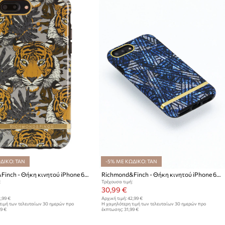
ΔΙΚΟ: TAN
-5% ΜΕ ΚΩΔΙΚΟ: TAN
Richmond&Finch - Θήκη κινητού iPhone 6/6s/7/8 PLUS
Richmond&Finch - Θήκη κινητού iPhone 6/6s/7/8 PLUS
:
Τρέχουσα τιμή:
30,99 €
,99 €
Αρχική τιμή:
42,99 €
τιμή των τελευταίων 30 ημερών προ
Η χαμηλότερη τιμή των τελευταίων 30 ημερών προ
99 €
έκπτωσης:
31,99 €