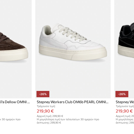
-26%
-26%
Stepney Workers Club OM7a Dellow OMNI UL REVERSE SUEDE πάνινα sneakers Ανδρικά σουέτ
Stepney Workers Club OM6b PEARL OMNI CALF LEATHER sneakers ανδρικά δερμάτινα
Τρέχουσα τιμή:
Τρέχουσα τιμή
219,90 €
219,90 €
Αρχική τιμή:
299,90 €
Αρχική τιμή:
29
ων 30 ημερών προ
Η χαμηλότερη τιμή των τελευταίων 30 ημερών προ
Η χαμηλότερη 
έκπτωσης:
299,90 €
έκπτωσης:
299