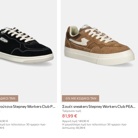
ΔΙΚΟ: TAN
-5% ΜΕ ΚΩΔΙΚΟ: TAN
Πάνινα παπούτσια Stepney Workers Club PRO CUP 01 SUEDE
Σουέτ sneakers Stepney Workers Club PEARL S-STRIKE GEO-MERGED
:
Τρέχουσα τιμή:
81,99 €
4,90 €
Αρχική τιμή:
149,90 €
τιμή των τελευταίων 30 ημερών προ
Η χαμηλότερη τιμή των τελευταίων 30 ημερών προ
99 €
έκπτωσης:
83,99 €