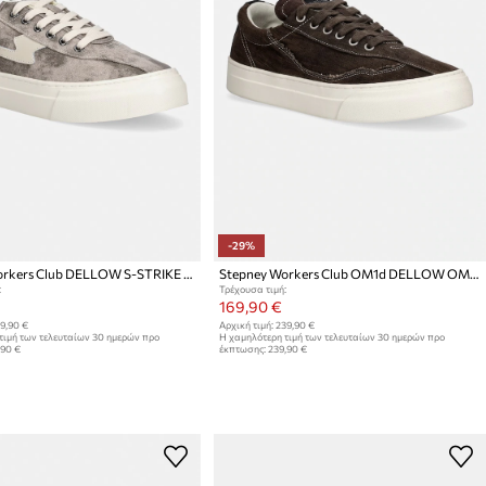
-29%
Stepney Workers Club DELLOW S-STRIKE SUN FADE CANVAS πάνινα sneakers Ανδρικά
Stepney Workers Club OM1d DELLOW OMNI MUD-DYE sneakers Ανδρικά
:
Τρέχουσα τιμή:
169,90 €
9,90 €
Αρχική τιμή:
239,90 €
τιμή των τελευταίων 30 ημερών προ
Η χαμηλότερη τιμή των τελευταίων 30 ημερών προ
,90 €
έκπτωσης:
239,90 €