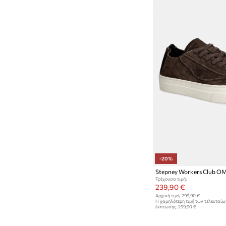
-20%
Τρέχουσα τιμή:
239,90 €
Αρχική τιμή:
299,90 €
Η χαμηλότερη τιμή των τελευταί
έκπτωσης:
299,90 €