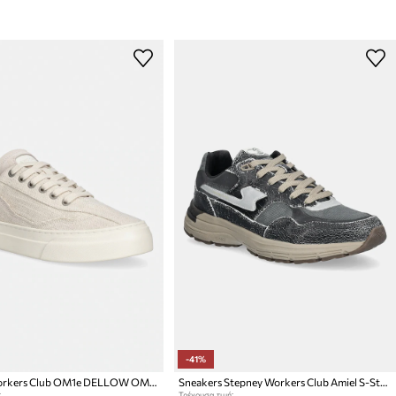
-41%
Stepney Workers Club OM1e DELLOW OMNI SAND-WASH CANVAS πάνινα sneakers Ανδρικά
Sneakers Stepney Workers Club Amiel S-Strike Geo-Merged
:
Τρέχουσα τιμή: