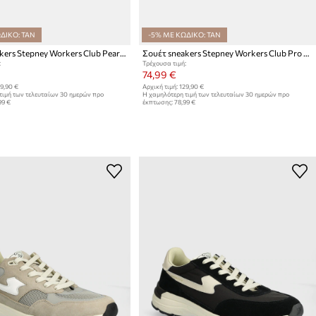
ΔΙΚΟ: TAN
-5% ΜΕ ΚΩΔΙΚΟ: TAN
Σουέτ sneakers Stepney Workers Club Pearl S-Strike Suede
Σουέτ sneakers Stepney Workers Club Pro Cup 01 S-Strike Suede
:
Τρέχουσα τιμή:
74,99 €
9,90 €
Αρχική τιμή:
129,90 €
τιμή των τελευταίων 30 ημερών προ
Η χαμηλότερη τιμή των τελευταίων 30 ημερών προ
99 €
έκπτωσης:
78,99 €