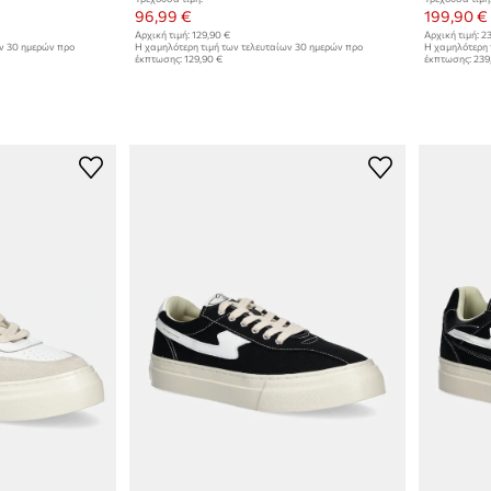
96,99 €
199,90 €
Αρχική τιμή:
129,90 €
Αρχική τιμή:
23
ων 30 ημερών προ
Η χαμηλότερη τιμή των τελευταίων 30 ημερών προ
Η χαμηλότερη 
έκπτωσης:
129,90 €
έκπτωσης:
239