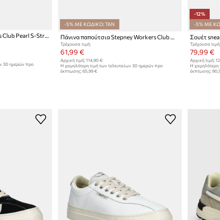
-12%
-5% ΜΕ ΚΩΔΙΚΟ: TAN
-5% ΜΕ ΚΩ
Sneakers Stepney Workers Club Pearl S-Strike Leather
Πάνινα παπούτσια Stepney Workers Club Dellow S-Strike Cup Canvas
Τρέχουσα τιμή:
Τρέχουσα τιμή
61,99 €
79,99 €
Αρχική τιμή:
114,90 €
Αρχική τιμή:
12
ων 30 ημερών προ
Η χαμηλότερη τιμή των τελευταίων 30 ημερών προ
Η χαμηλότερη 
έκπτωσης:
65,99 €
έκπτωσης:
90,