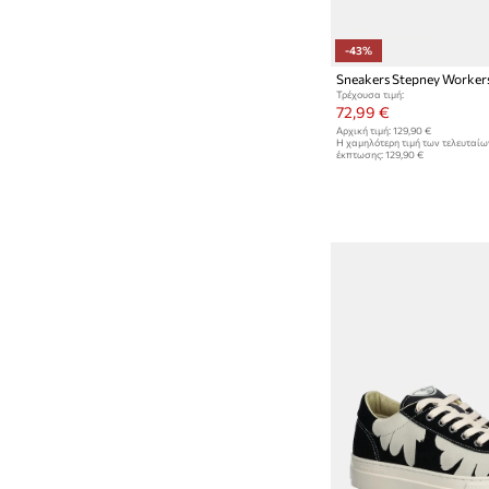
-43%
Τρέχουσα τιμή:
72,99 €
Αρχική τιμή:
129,90 €
Η χαμηλότερη τιμή των τελευταί
έκπτωσης:
129,90 €