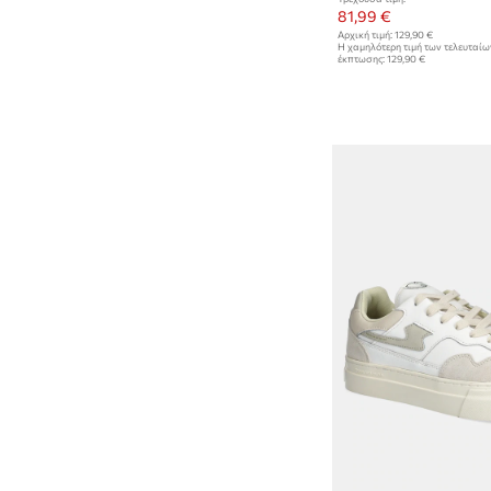
81,99 €
Αρχική τιμή:
129,90 €
Η χαμηλότερη τιμή των τελευταί
έκπτωσης:
129,90 €