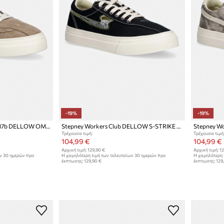
-19%
-19%
Stepney Workers Club OM7b DELLOW OMNI UL REVERSE SUEDE πάνινα sneakers Ανδρικά σουέτ
Stepney Workers Club DELLOW S-STRIKE REPAIR STITCH πάνινα sneakers Ανδρικά
Τρέχουσα τιμή:
Τρέχουσα τιμή
104,99 €
104,99 €
Αρχική τιμή:
129,90 €
Αρχική τιμή:
12
ων 30 ημερών προ
Η χαμηλότερη τιμή των τελευταίων 30 ημερών προ
Η χαμηλότερη 
έκπτωσης:
129,90 €
έκπτωσης:
129