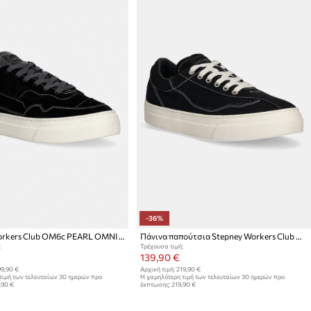
-36%
Stepney Workers Club OM6c PEARL OMNI SILK SUEDE sneakers Ανδρικά σουέτ
Πάνινα παπούτσια Stepney Workers Club Omni Dellow Canvas Drill
:
Τρέχουσα τιμή:
139,90 €
9,90 €
Αρχική τιμή:
219,90 €
τιμή των τελευταίων 30 ημερών προ
Η χαμηλότερη τιμή των τελευταίων 30 ημερών προ
,90 €
έκπτωσης:
219,90 €