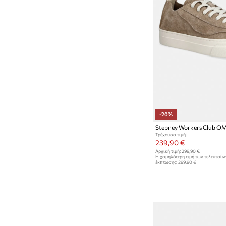
-20%
Τρέχουσα τιμή:
239,90 €
Αρχική τιμή:
299,90 €
Η χαμηλότερη τιμή των τελευταί
έκπτωσης:
299,90 €