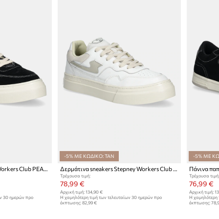
-5% ΜΕ ΚΩΔΙΚΟ: TAN
-5% ΜΕ ΚΩ
Σουέτ sneakers Stepney Workers Club PEARL SUEDE
Δερμάτινα sneakers Stepney Workers Club PEARL S-STRIKE LEATHER
Τρέχουσα τιμή:
Τρέχουσα τιμή
78,99 €
76,99 €
Αρχική τιμή:
134,90 €
Αρχική τιμή:
13
ων 30 ημερών προ
Η χαμηλότερη τιμή των τελευταίων 30 ημερών προ
Η χαμηλότερη 
έκπτωσης:
82,99 €
έκπτωσης:
78,