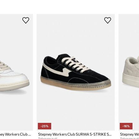
-25%
-16%
Δερμάτινα sneakers Stepney Workers Club Pro-Cup 01 S-Strike
Stepney Workers Club SURMA S-STRIKE SUEDE sneakers Ανδρικά σουέτ
Τρέχουσα τιμή:
Τρέχουσα τιμή