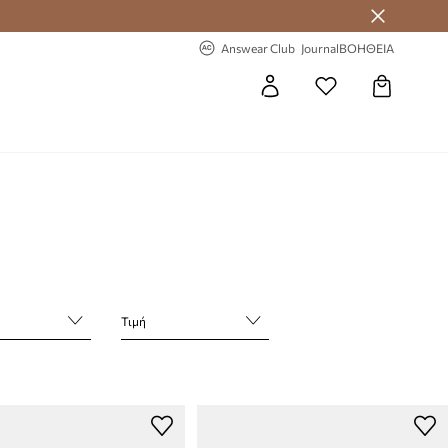
 Answear Club
-20% στην πρώτη παραγγελία
Answear Club
Journal
ΒΟΗΘΕΙΑ
Τιμή