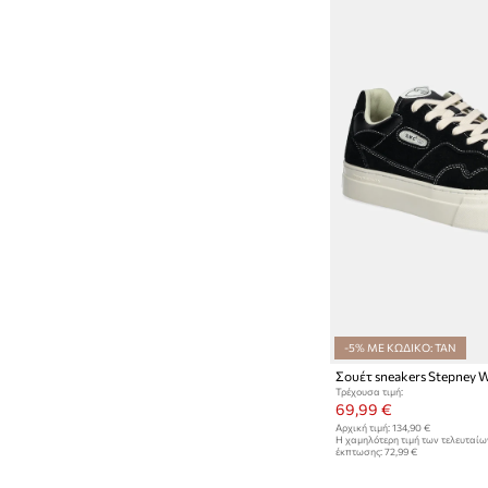
-5% ΜΕ ΚΩΔΙΚΟ: TAN
Τρέχουσα τιμή:
69,99 €
Αρχική τιμή:
134,90 €
Η χαμηλότερη τιμή των τελευταί
έκπτωσης:
72,99 €