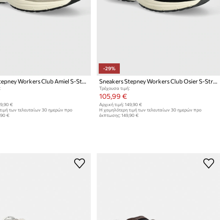
-29%
Sneakers Stepney Workers Club Amiel S-Strike Suede Mix
Sneakers Stepney Workers Club Osier S-Strike Suede Mix
:
Τρέχουσα τιμή:
105,99 €
9,90 €
Αρχική τιμή:
149,90 €
τιμή των τελευταίων 30 ημερών προ
Η χαμηλότερη τιμή των τελευταίων 30 ημερών προ
,90 €
έκπτωσης:
149,90 €