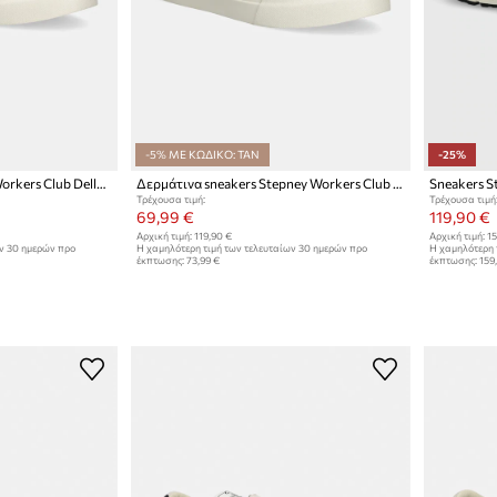
-5% ΜΕ ΚΩΔΙΚΟ: TAN
-25%
Σουέτ sneakers Stepney Workers Club Dellow Cup Shroomhands Suede
Δερμάτινα sneakers Stepney Workers Club Dellow 02 Cup Leather
Τρέχουσα τιμή:
Τρέχουσα τιμή
69,99 €
119,90 €
Αρχική τιμή:
119,90 €
Αρχική τιμή:
15
ων 30 ημερών προ
Η χαμηλότερη τιμή των τελευταίων 30 ημερών προ
Η χαμηλότερη 
έκπτωσης:
73,99 €
έκπτωσης:
159