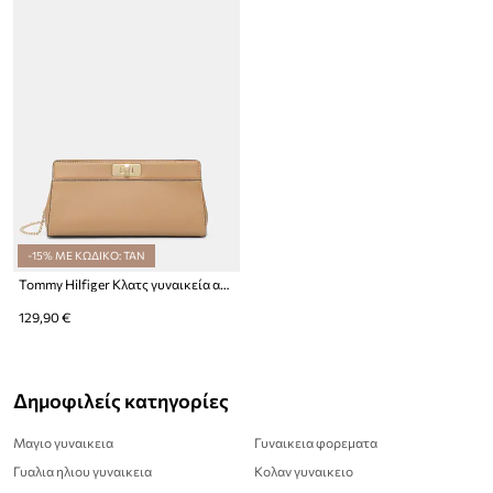
-15% ΜΕ ΚΩΔΙΚΟ: TAN
Tommy Hilfiger Κλατς γυναικεία από απομίμηση δέρματος
129,90 €
Δημοφιλείς κατηγορίες
Μαγιο γυναικεια
Γυναικεια φορεματα
Γυαλια ηλιου γυναικεια
Κολαν γυναικειο