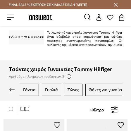
FINAL SALE % ΕΚΠΤΩΣΗ ΣΕ ΧΙΛΙΑΔΕΣ ΕΙΔΗ [ΔΕΙΤΕ]
Εξοικονομήστε με το Answear Club
Το λευκό-κόκκινο-μπλε λογότυπο Tommy Hilfiger
είναι σύμβολο σπορ κομψότητας και υψηλής
ποιότητας αναγνωρισμένης παγκοσμίως. Οι
συλλογές της μάρκας αντιπροσωπεύουν την ουσία
του αμερικανικού στυλ "preppy". Είναι κλασικό στην τρέχουσα μόδα.
Ταυτόχρονα, η Tommy Hilfiger είναι μια από τις κορυφαίες μάρκες lifestyle με
περισσότερα από 1.000 καταστήματα σε 90 χώρες.
Τσάντες χειρός Γυναικείες Tommy Hilfiger
Αριθμός επιλεγμένων προϊόντων: 3
γάντια
γυαλιά
ζώνες
θήκες για γυναίκες
Φίλτρο