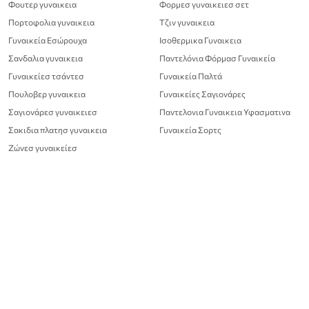
Φουτερ γυναικεια
Φορμεσ γυναικειεσ σετ
Πορτοφολια γυναικεια
Τζιν γυναικεια
Γυναικεία Εσώρουχα
Ισοθερμικα Γυναικεια
Σανδαλια γυναικεια
Παντελόνια Φόρμασ Γυναικεία
Γυναικείεσ τσάντεσ
Γυναικεία Παλτά
Πουλοβερ γυναικεια
Γυναικείες Σαγιονάρες
Σαγιονάρεσ γυναικειεσ
Παντελονια Γυναικεια Υφασματινα
Σακιδια πλατησ γυναικεια
Γυναικεία Σορτς
Ζώνεσ γυναικείεσ