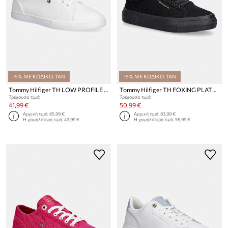
-5% ΜΕ ΚΩΔΙΚΟ: TAN
-5% ΜΕ ΚΩΔΙΚΟ: TAN
Tommy Hilfiger TH LOW PROFILE VULC CANVAS πάνινα sneakers Γυναικεία
Tommy Hilfiger TH FOXING PLATFORM CANVAS πάνινα sneakers Γυναικεία
Τρέχουσα τιμή:
Τρέχουσα τιμή:
41,99 €
50,99 €
Αρχική τιμή:
65,99 €
Αρχική τιμή:
83,99 €
Η χαμηλότερη τιμή:
43,99 €
Η χαμηλότερη τιμή:
55,99 €