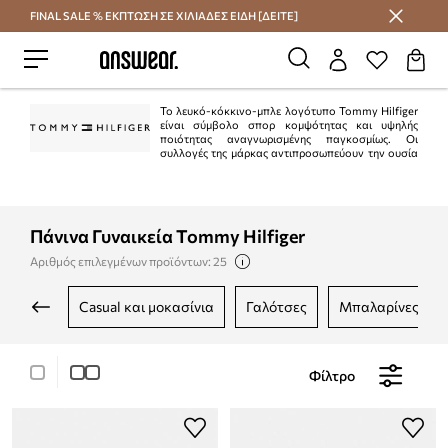
FINAL SALE % ΕΚΠΤΩΣΗ ΣΕ ΧΙΛΙΑΔΕΣ ΕΙΔΗ [ΔΕΙΤΕ]
Εξοικονομήστε με το Answear Club
Το λευκό-κόκκινο-μπλε λογότυπο Tommy Hilfiger
είναι σύμβολο σπορ κομψότητας και υψηλής
ποιότητας αναγνωρισμένης παγκοσμίως. Οι
συλλογές της μάρκας αντιπροσωπεύουν την ουσία
του αμερικανικού στυλ "preppy". Είναι κλασικό στην τρέχουσα μόδα.
Ταυτόχρονα, η Tommy Hilfiger είναι μια από τις κορυφαίες μάρκες lifestyle με
περισσότερα από 1.000 καταστήματα σε 90 χώρες.
Πάνινα Γυναικεία Tommy Hilfiger
Αριθμός επιλεγμένων προϊόντων: 25
casual και μοκασίνια
γαλότσες
μπαλαρίνες
Φίλτρο