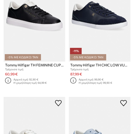
-11%
-5% ΜΕ ΚΩΔΙΚΟ: TAN
-5% ΜΕ ΚΩΔΙΚΟ: TAN
Tommy Hilfiger TH FEMININE CUPSOLE LEATHER πάνινα sneakers Γυναικεία
Tommy Hilfiger TH CHIC LOW VULC πάνινα sneakers γυναικεία δερμάτινα
Τρέχουσα τιμή:
Τρέχουσα τιμή:
60,99 €
87,99 €
Αρχική τιμή:
92,90 €
Αρχική τιμή:
99,90 €
Η χαμηλότερη τιμή:
64,99 €
Η χαμηλότερη τιμή:
99,90 €