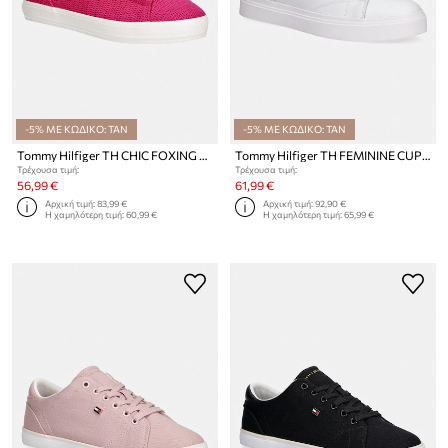
-5% ΜΕ ΚΩΔΙΚΟ: TAN
-5% ΜΕ ΚΩΔΙΚΟ: TAN
Tommy Hilfiger TH CHIC FOXING SNEAKER πάνινα sneakers Γυναικεία
Tommy Hilfiger TH FEMININE CUPSOLE LEATHER πάνινα sneakers Γυναικεία
Τρέχουσα τιμή:
Τρέχουσα τιμή:
56,99 €
61,99 €
Αρχική τιμή:
83,99 €
Αρχική τιμή:
92,90 €
Η χαμηλότερη τιμή:
60,99 €
Η χαμηλότερη τιμή:
65,99 €