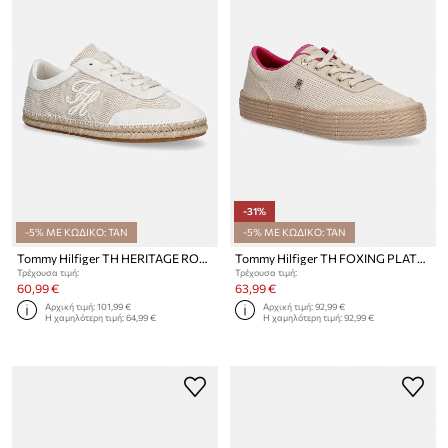
-31%
-5% ΜΕ ΚΩΔΙΚΟ: TAN
-5% ΜΕ ΚΩΔΙΚΟ: TAN
Tommy Hilfiger TH HERITAGE ROPE SNEAKER πάνινα sneakers Γυναικεία
Tommy Hilfiger TH FOXING PLATFORM ROPE πάνινα sneakers Γυναικεία
Τρέχουσα τιμή:
Τρέχουσα τιμή:
60,99 €
63,99 €
Αρχική τιμή:
101,99 €
Αρχική τιμή:
92,99 €
Η χαμηλότερη τιμή:
64,99 €
Η χαμηλότερη τιμή:
92,99 €