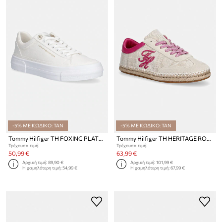
-5% ΜΕ ΚΩΔΙΚΟ: TAN
-5% ΜΕ ΚΩΔΙΚΟ: TAN
Tommy Hilfiger TH FOXING PLATFORM CANVAS πάνινα sneakers Γυναικεία
Tommy Hilfiger TH HERITAGE ROPE SNEAKER πάνινα sneakers Γυναικεία
Τρέχουσα τιμή:
Τρέχουσα τιμή:
50,99 €
63,99 €
Αρχική τιμή:
89,90 €
Αρχική τιμή:
101,99 €
Η χαμηλότερη τιμή:
54,99 €
Η χαμηλότερη τιμή:
67,99 €