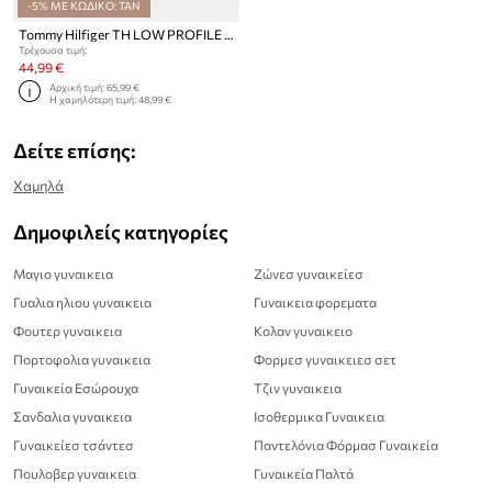
-5% ΜΕ ΚΩΔΙΚΟ: TAN
Tommy Hilfiger TH LOW PROFILE SLIP ON πάνινα sneakers Γυναικεία
Τρέχουσα τιμή:
44,99 €
Αρχική τιμή:
65,99 €
Η χαμηλότερη τιμή:
48,99 €
Δείτε επίσης:
Χαμηλά
Δημοφιλείς κατηγορίες
Μαγιο γυναικεια
Ζώνεσ γυναικείεσ
Γυαλια ηλιου γυναικεια
Γυναικεια φορεματα
Φουτερ γυναικεια
Κολαν γυναικειο
Πορτοφολια γυναικεια
Φορμεσ γυναικειεσ σετ
Γυναικεία Εσώρουχα
Τζιν γυναικεια
Σανδαλια γυναικεια
Ισοθερμικα Γυναικεια
Γυναικείεσ τσάντεσ
Παντελόνια Φόρμασ Γυναικεία
Πουλοβερ γυναικεια
Γυναικεία Παλτά