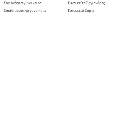
Σαγιονάρεσ γυναικειεσ
Γυναικείες Σαγιονάρες
Σακιδια πλατησ γυναικεια
Γυναικεία Σορτς