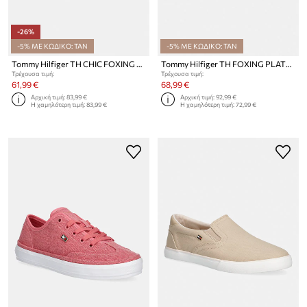
-26%
-5% ΜΕ ΚΩΔΙΚΟ: TAN
-5% ΜΕ ΚΩΔΙΚΟ: TAN
Tommy Hilfiger TH CHIC FOXING SNEAKER πάνινα sneakers Γυναικεία
Tommy Hilfiger TH FOXING PLATFORM ROPE γυναικεία πάνινα sneakers
Τρέχουσα τιμή:
Τρέχουσα τιμή:
61,99 €
68,99 €
Αρχική τιμή:
83,99 €
Αρχική τιμή:
92,99 €
Η χαμηλότερη τιμή:
83,99 €
Η χαμηλότερη τιμή:
72,99 €