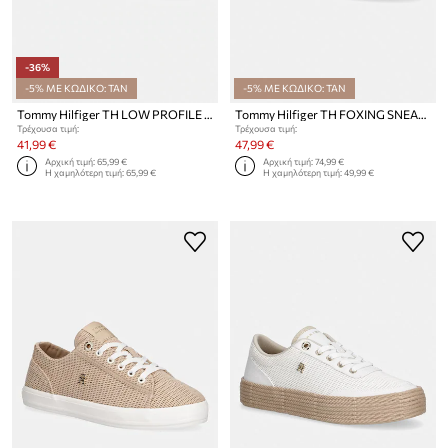
-36%
-5% ΜΕ ΚΩΔΙΚΟ: TAN
-5% ΜΕ ΚΩΔΙΚΟ: TAN
Tommy Hilfiger TH LOW PROFILE VULC CANVAS πάνινα sneakers Γυναικεία
Tommy Hilfiger TH FOXING SNEAKER CANVAS πάνινα sneakers Γυναικεία
Τρέχουσα τιμή:
Τρέχουσα τιμή:
41,99 €
47,99 €
Αρχική τιμή:
65,99 €
Αρχική τιμή:
74,99 €
Η χαμηλότερη τιμή:
65,99 €
Η χαμηλότερη τιμή:
49,99 €