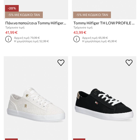
-20%
-5% ΜΕ ΚΩΔΙΚΟ: TAN
-5% ΜΕ ΚΩΔΙΚΟ: TAN
Πάνινα παπούτσια Tommy Hilfiger WASHED CANVAS VULC SNEAKER
Tommy Hilfiger TH LOW PROFILE SLIP ON πάνινες sneakers Γυναικεία
Τρέχουσα τιμή:
Τρέχουσα τιμή:
41,99 €
43,99 €
Αρχική τιμή:
79,99 €
Αρχική τιμή:
65,99 €
Η χαμηλότερη τιμή:
52,99 €
Η χαμηλότερη τιμή:
45,99 €