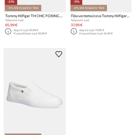
-21%
-11%
-5% ΜΕ ΚΩΔΙΚΟ: TAN
-5% ΜΕ ΚΩΔΙΚΟ: TAN
Tommy Hilfiger TH CHIC FOXING SNEAKER πάνινα sneakers Γυναικεία
Πάνινα παπούτσια Tommy Hilfiger VULC CANVAS LACE UP SNEAKER
Τρέχουσα τιμή:
Τρέχουσα τιμή:
65,99 €
37,99 €
Αρχική τιμή:
83,99 €
Αρχική τιμή:
79,90 €
Η χαμηλότερη τιμή:
83,99 €
Η χαμηλότερη τιμή:
42,99 €