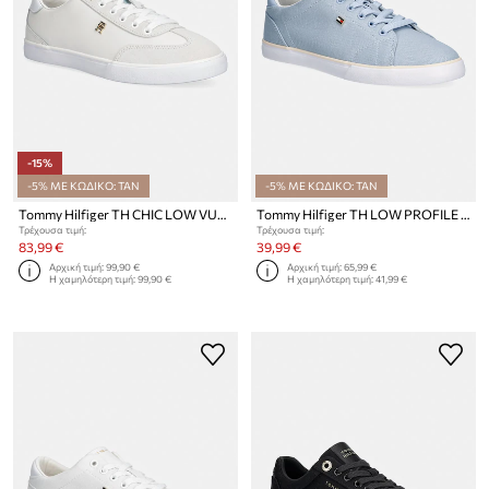
-15%
-5% ΜΕ ΚΩΔΙΚΟ: TAN
-5% ΜΕ ΚΩΔΙΚΟ: TAN
Tommy Hilfiger TH CHIC LOW VULC πάνινα sneakers γυναικεία δερμάτινα
Tommy Hilfiger TH LOW PROFILE VULC CANVAS πάνινα sneakers Γυναικεία
Τρέχουσα τιμή:
Τρέχουσα τιμή:
83,99 €
39,99 €
Αρχική τιμή:
99,90 €
Αρχική τιμή:
65,99 €
Η χαμηλότερη τιμή:
99,90 €
Η χαμηλότερη τιμή:
41,99 €