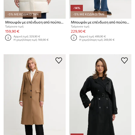
-14%
-5% ΜΕ ΚΩΔΙΚΟ: TAN
-5% ΜΕ ΚΩΔΙΚΟ: TAN
Μπουφάν με επένδυση από πούπουλα Tommy Hilfiger
Μπουφάν με επένδυση από πούπουλα Tommy Hilfiger
Τρέχουσα τιμή:
Τρέχουσα τιμή:
159,90 €
229,90 €
Αρχική τιμή:
329,90 €
Αρχική τιμή:
499,90 €
Η χαμηλότερη τιμή:
169,90 €
Η χαμηλότερη τιμή:
269,90 €