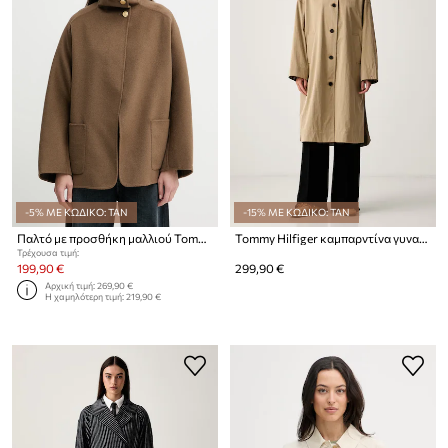
-5% ΜΕ ΚΩΔΙΚΟ: TAN
-15% ΜΕ ΚΩΔΙΚΟ: TAN
Παλτό με προσθήκη μαλλιού Tommy Hilfiger
Tommy Hilfiger καμπαρντίνα γυναικεία
Τρέχουσα τιμή:
199,90 €
299,90 €
Αρχική τιμή:
269,90 €
Η χαμηλότερη τιμή:
219,90 €