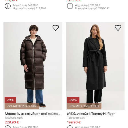
Αρχική τιμή:
349,90 €
Αρχική τιμή:
399,90 €
Η χαμηλότερη τιμή:
219,90 €
Η χαμηλότερη τιμή:
229,90 €
-17%
-50%
-5% ΜΕ ΚΩΔΙΚΟ: TAN
-5% ΜΕ ΚΩΔΙΚΟ: TAN
Μπουφάν με επένδυση από πούπουλα Tommy Hilfiger
Μάλλινο παλτό Tommy Hilfiger
Τρέχουσα τιμή:
Τρέχουσα τιμή:
229,90 €
199,90 €
Αρχική τιμή:
499,90 €
Αρχική τιμή:
399,90 €