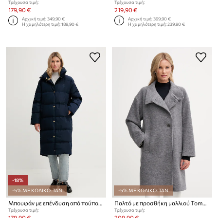
Τρέχουσα τιμή:
Τρέχουσα τιμή:
179,90 €
219,90 €
Αρχική τιμή:
349,90 €
Αρχική τιμή:
399,90 €
Η χαμηλότερη τιμή:
189,90 €
Η χαμηλότερη τιμή:
239,90 €
-18%
-5% ΜΕ ΚΩΔΙΚΟ: TAN
-5% ΜΕ ΚΩΔΙΚΟ: TAN
Μπουφάν με επένδυση από πούπουλα Tommy Hilfiger
Παλτό με προσθήκη μαλλιού Tommy Hilfiger
Τρέχουσα τιμή:
Τρέχουσα τιμή:
179,90 €
209,90 €