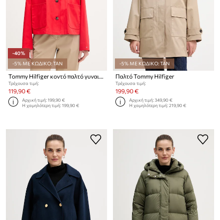
-40%
-5% ΜΕ ΚΩΔΙΚΟ: TAN
-5% ΜΕ ΚΩΔΙΚΟ: TAN
Tommy Hilfiger κοντό παλτό γυναικείο βαμβακερό
Παλτό Tommy Hilfiger
Τρέχουσα τιμή:
Τρέχουσα τιμή:
119,90 €
199,90 €
Αρχική τιμή:
199,90 €
Αρχική τιμή:
349,90 €
Η χαμηλότερη τιμή:
199,90 €
Η χαμηλότερη τιμή:
219,90 €