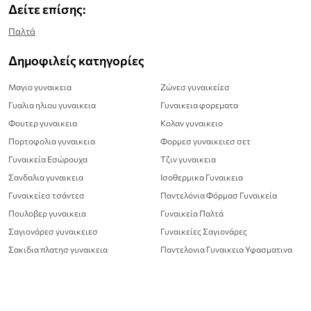
Δείτε επίσης:
Παλτά
Δημοφιλείς κατηγορίες
Μαγιο γυναικεια
Ζώνεσ γυναικείεσ
Γυαλια ηλιου γυναικεια
Γυναικεια φορεματα
Φουτερ γυναικεια
Κολαν γυναικειο
Πορτοφολια γυναικεια
Φορμεσ γυναικειεσ σετ
Γυναικεία Εσώρουχα
Τζιν γυναικεια
Σανδαλια γυναικεια
Ισοθερμικα Γυναικεια
Γυναικείεσ τσάντεσ
Παντελόνια Φόρμασ Γυναικεία
Πουλοβερ γυναικεια
Γυναικεία Παλτά
Σαγιονάρεσ γυναικειεσ
Γυναικείες Σαγιονάρες
Σακιδια πλατησ γυναικεια
Παντελονια Γυναικεια Υφασματινα