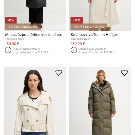
-11%
-12%
-5% ΜΕ ΚΩΔΙΚΟ: TAN
-5% ΜΕ ΚΩΔΙΚΟ: TAN
Μπουφάν με επένδυση από πούπουλα Tommy Hilfiger
Καμπαρντίνα Tommy Hilfiger
Τρέχουσα τιμή:
Τρέχουσα τιμή:
159,90 €
139,90 €
Αρχική τιμή:
379,90 €
Αρχική τιμή:
299,90 €
Η χαμηλότερη τιμή:
179,90 €
Η χαμηλότερη τιμή:
159,90 €