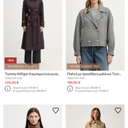
-10%
-5% ΜΕ ΚΩΔΙΚΟ: TAN
-5% ΜΕ ΚΩΔΙΚΟ: TAN
Tommy Hilfiger Καμπαρντίνα γυναικεία βαμβακερή
Παλτό με προσθήκη μαλλιού Tommy Hilfiger
Τρέχουσα τιμή:
Τρέχουσα τιμή:
259,90 €
199,90 €
Αρχική τιμή:
379,90 €
Αρχική τιμή:
349,90 €
Η χαμηλότερη τιμή:
289,90 €
Η χαμηλότερη τιμή:
219,90 €