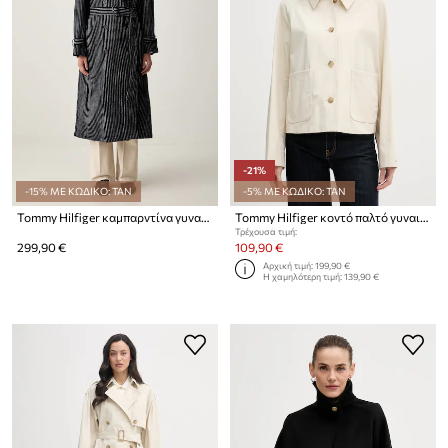
-21%
-15% ΜΕ ΚΩΔΙΚΟ: TAN
-5% ΜΕ ΚΩΔΙΚΟ: TAN
Tommy Hilfiger καμπαρντίνα γυναικεία με πρόσμιξη λινού
Tommy Hilfiger κοντό παλτό γυναικείο βαμβακερό
Τρέχουσα τιμή:
299,90 €
109,90 €
Αρχική τιμή:
199,90 €
Η χαμηλότερη τιμή:
139,90 €