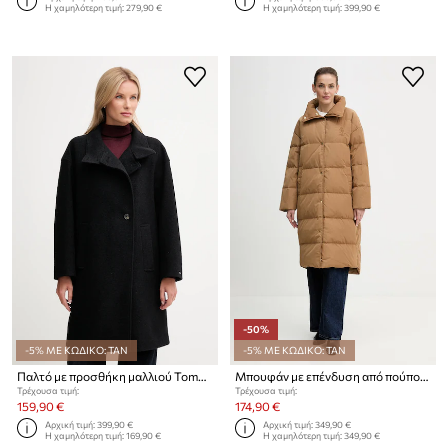
Η χαμηλότερη τιμή:
279,90 €
Η χαμηλότερη τιμή:
399,90 €
-50%
-5% ΜΕ ΚΩΔΙΚΟ: TAN
-5% ΜΕ ΚΩΔΙΚΟ: TAN
Παλτό με προσθήκη μαλλιού Tommy Hilfiger
Μπουφάν με επένδυση από πούπουλα Tommy Hilfiger
Τρέχουσα τιμή:
Τρέχουσα τιμή:
159,90 €
174,90 €
Αρχική τιμή:
399,90 €
Αρχική τιμή:
349,90 €
Η χαμηλότερη τιμή:
169,90 €
Η χαμηλότερη τιμή:
349,90 €