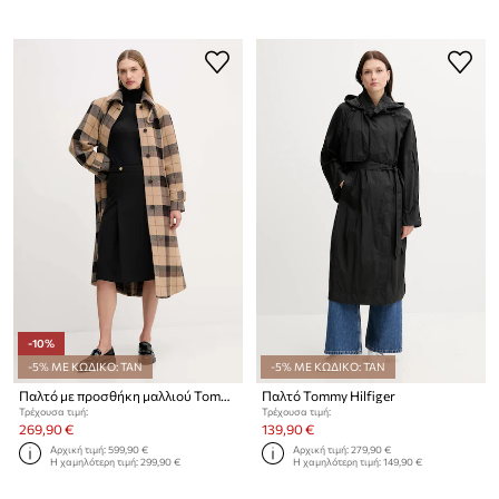
-10%
-5% ΜΕ ΚΩΔΙΚΟ: TAN
-5% ΜΕ ΚΩΔΙΚΟ: TAN
Παλτό με προσθήκη μαλλιού Tommy Hilfiger
Παλτό Tommy Hilfiger
Τρέχουσα τιμή:
Τρέχουσα τιμή:
269,90 €
139,90 €
Αρχική τιμή:
599,90 €
Αρχική τιμή:
279,90 €
Η χαμηλότερη τιμή:
299,90 €
Η χαμηλότερη τιμή:
149,90 €