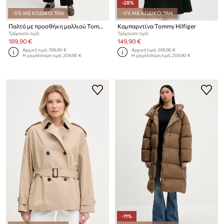
-28%
-5% ΜΕ ΚΩΔΙΚΟ: TAN
-5% ΜΕ ΚΩΔΙΚΟ: TAN
Παλτό με προσθήκη μαλλιού Tommy Hilfiger
Καμπαρντίνα Tommy Hilfiger
Τρέχουσα τιμή:
Τρέχουσα τιμή:
189,90 €
149,90 €
Αρχική τιμή:
399,90 €
Αρχική τιμή:
299,90 €
Η χαμηλότερη τιμή:
209,90 €
Η χαμηλότερη τιμή:
209,90 €
-11%