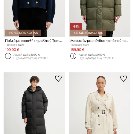
-51%
-5% ΜΕ ΚΩΔΙΚΟ: TAN
-5% ΜΕ ΚΩΔΙΚΟ: TAN
Παλτό με προσθήκη μαλλιού Tommy Hilfiger
Μπουφάν με επένδυση από πούπουλα Tommy Hilfiger
Τρέχουσα τιμή:
Τρέχουσα τιμή:
199,90 €
159,90 €
Αρχική τιμή:
349,90 €
Αρχική τιμή:
329,90 €
Η χαμηλότερη τιμή:
219,90 €
Η χαμηλότερη τιμή:
329,90 €