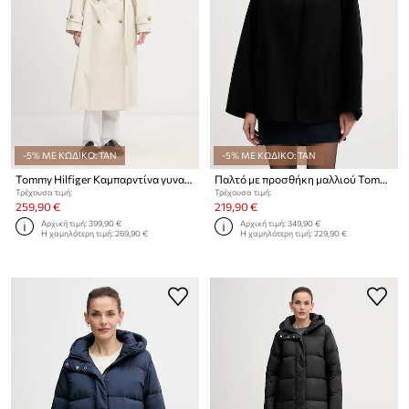
-5% ΜΕ ΚΩΔΙΚΟ: TAN
-5% ΜΕ ΚΩΔΙΚΟ: TAN
Tommy Hilfiger Καμπαρντίνα γυναικεία βαμβακερή
Παλτό με προσθήκη μαλλιού Tommy Hilfiger
Τρέχουσα τιμή:
Τρέχουσα τιμή:
259,90 €
219,90 €
Αρχική τιμή:
399,90 €
Αρχική τιμή:
349,90 €
Η χαμηλότερη τιμή:
269,90 €
Η χαμηλότερη τιμή:
229,90 €