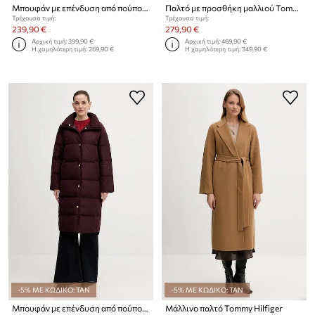
Μπουφάν με επένδυση από πούπουλα Tommy Hilfiger
Παλτό με προσθήκη μαλλιού Tommy Hilfiger
Τρέχουσα τιμή:
Τρέχουσα τιμή:
239,90 €
279,90 €
Αρχική τιμή:
399,90 €
Αρχική τιμή:
469,90 €
Η χαμηλότερη τιμή:
269,90 €
Η χαμηλότερη τιμή:
349,90 €
-5% ΜΕ ΚΩΔΙΚΟ: TAN
-5% ΜΕ ΚΩΔΙΚΟ: TAN
Μπουφάν με επένδυση από πούπουλα Tommy Hilfiger
Μάλλινο παλτό Tommy Hilfiger