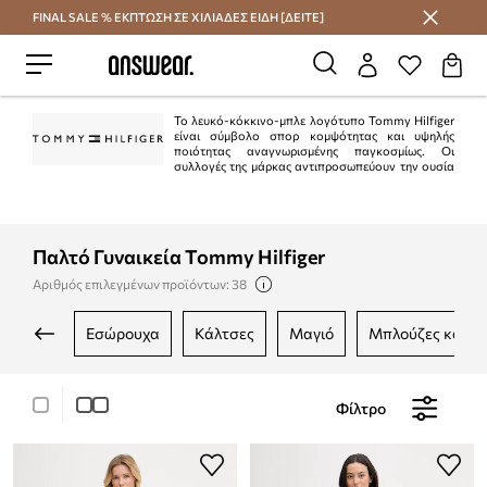
FINAL SALE % ΕΚΠΤΩΣΗ ΣΕ ΧΙΛΙΑΔΕΣ ΕΙΔΗ [ΔΕΙΤΕ]
Εξοικονομήστε με το Answear Club
Το λευκό-κόκκινο-μπλε λογότυπο Tommy Hilfiger
είναι σύμβολο σπορ κομψότητας και υψηλής
ποιότητας αναγνωρισμένης παγκοσμίως. Οι
συλλογές της μάρκας αντιπροσωπεύουν την ουσία
του αμερικανικού στυλ "preppy". Είναι κλασικό στην τρέχουσα μόδα.
Ταυτόχρονα, η Tommy Hilfiger είναι μια από τις κορυφαίες μάρκες lifestyle με
περισσότερα από 1.000 καταστήματα σε 90 χώρες.
Παλτό Γυναικεία Tommy Hilfiger
Αριθμός επιλεγμένων προϊόντων: 38
εσώρουχα
κάλτσες
μαγιό
μπλούζες και 
Φίλτρο