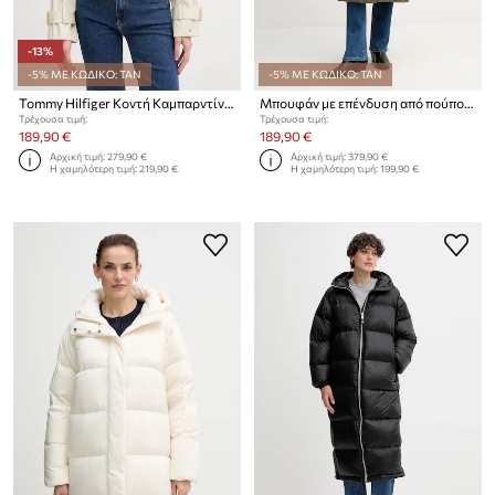
-13%
-5% ΜΕ ΚΩΔΙΚΟ: TAN
-5% ΜΕ ΚΩΔΙΚΟ: TAN
Tommy Hilfiger Κοντή Καμπαρντίνα Γυναικεία Βαμβακερή
Μπουφάν με επένδυση από πούπουλα Tommy Hilfiger
Τρέχουσα τιμή:
Τρέχουσα τιμή:
189,90 €
189,90 €
Αρχική τιμή:
279,90 €
Αρχική τιμή:
379,90 €
Η χαμηλότερη τιμή:
219,90 €
Η χαμηλότερη τιμή:
199,90 €