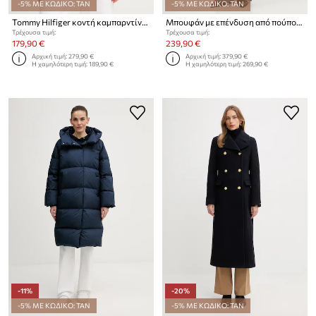
-5% ΜΕ ΚΩΔΙΚΟ: TAN
-5% ΜΕ ΚΩΔΙΚΟ: TAN
Tommy Hilfiger κοντή καμπαρντίνα γυναικεία βαμβακερή
Μπουφάν με επένδυση από πούπουλα Tommy Hilfiger
Τρέχουσα τιμή:
Τρέχουσα τιμή:
179,90 €
239,90 €
Αρχική τιμή:
279,90 €
Αρχική τιμή:
379,90 €
Η χαμηλότερη τιμή:
189,90 €
Η χαμηλότερη τιμή:
269,90 €
-11%
-20%
-5% ΜΕ ΚΩΔΙΚΟ: TAN
-5% ΜΕ ΚΩΔΙΚΟ: TAN