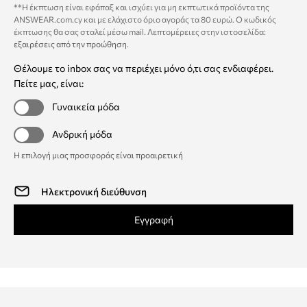
**Η έκπτωση είναι εφάπαξ και ισχύει για μη εκπτωτικά προϊόντα της
ANSWEAR.com.cy και με ελάχιστο όριο αγοράς τα 80 ευρώ. Ο κωδικός
έκπτωσης θα σας σταλεί μέσω mail. Λεπτομέρειες στην ιστοσελίδα:
εξαιρέσεις από την προώθηση
.
Θέλουμε το inbox σας να περιέχει μόνο ό,τι σας ενδιαφέρει.
Πείτε μας, είναι:
Γυναικεία μόδα
Ανδρική μόδα
Η επιλογή μιας προσφοράς είναι προαιρετική
Εγγραφή