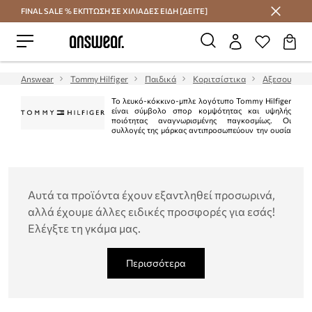
FINAL SALE % ΕΚΠΤΩΣΗ ΣΕ ΧΙΛΙΑΔΕΣ ΕΙΔΗ [ΔΕΙΤΕ]
Εξοικονομήστε με το Answear Club
Answear
Tommy Hilfiger
Παιδικά
Κοριτσίστικα
Αξεσουάρ
Το λευκό-κόκκινο-μπλε λογότυπο Tommy Hilfiger
είναι σύμβολο σπορ κομψότητας και υψηλής
ποιότητας αναγνωρισμένης παγκοσμίως. Οι
συλλογές της μάρκας αντιπροσωπεύουν την ουσία
του αμερικανικού στυλ "preppy". Είναι κλασικό στην τρέχουσα μόδα.
Ταυτόχρονα, η Tommy Hilfiger είναι μια από τις κορυφαίες μάρκες lifestyle με
περισσότερα από 1.000 καταστήματα σε 90 χώρες.
Αυτά τα προϊόντα έχουν εξαντληθεί προσωρινά,
αλλά έχουμε άλλες ειδικές προσφορές για εσάς!
Ελέγξτε τη γκάμα μας.
Περισσότερα