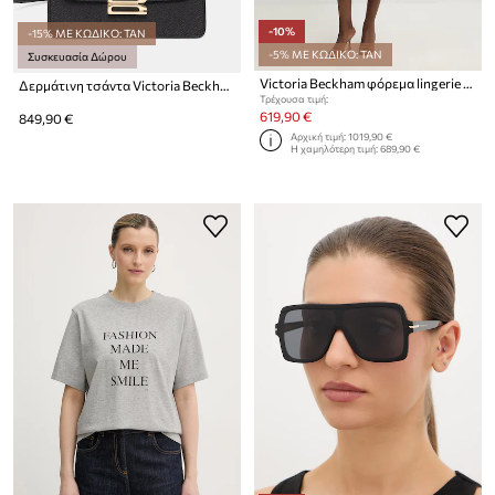
-10%
-15% ΜΕ ΚΩΔΙΚΟ: TAN
-5% ΜΕ ΚΩΔΙΚΟ: TAN
Συσκευασία Δώρου
Victoria Beckham φόρεμα lingerie με βισκόζη
Δερμάτινη τσάντα Victoria Beckham
Τρέχουσα τιμή:
619,90 €
849,90 €
Αρχική τιμή:
1019,90 €
Η χαμηλότερη τιμή:
689,90 €