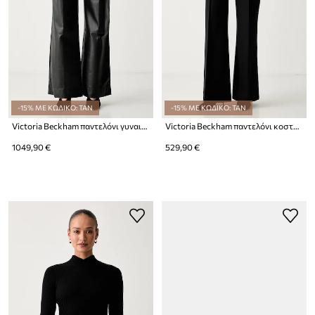
-15% ΜΕ ΚΩΔΙΚΟ: TAN
-15% ΜΕ ΚΩΔΙΚΟ: TAN
Victoria Beckham παντελόνι γυναικείο δερμάτινο Alina
Victoria Beckham παντελόνι κοστουμιού γυναικείο με βαμβάκι Alina
1049,90 €
529,90 €