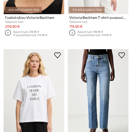
-10% ΜΕ ΚΩΔΙΚΟ: TAN
-5% ΜΕ ΚΩΔΙΚΟ: TAN
Γυαλιά ηλίου Victoria Beckham
Victoria Beckham T-shirt γυναικείο βαμβακερό
Τρέχουσα τιμή:
Τρέχουσα τιμή:
209,90 €
119,90 €
Αρχική τιμή:
239,90 €
Αρχική τιμή:
189,90 €
Η χαμηλότερη τιμή:
215,90 €
Η χαμηλότερη τιμή:
129,90 €