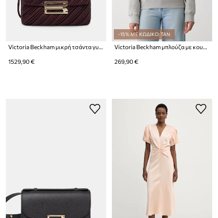
-15% ΜΕ ΚΩΔΙΚΟ: TAN
Victoria Beckham μικρή τσάντα γυναικεία δερμάτινη Dorian
Victoria Beckham μπλούζα με κουκούλα γυναικεία βαμβακερή Mica
1529,90 €
269,90 €