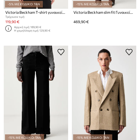
-5% ΜΕ ΚΩΔΙΚΟ: TAN
-15% ΜΕ ΚΩΔΙΚΟ: TAN
Victoria Beckham T-shirt γυναικείο βαμβακερό
Victoria Beckham slim fit Γυναικεία Julia
Τρέχουσα τιμή:
119,90 €
469,90 €
Αρχική τιμή:
189,90 €
Η χαμηλότερη τιμή:
129,90 €
-15% ΜΕ ΚΩΔΙΚΟ: TAN
-15% ΜΕ ΚΩΔΙΚΟ: TAN