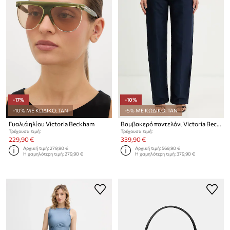
-17%
-10%
-10% ΜΕ ΚΩΔΙΚΟ: TAN
-5% ΜΕ ΚΩΔΙΚΟ: TAN
Γυαλιά ηλίου Victoria Beckham
Βαμβακερό παντελόνι Victoria Beckham
Τρέχουσα τιμή:
Τρέχουσα τιμή:
229,90 €
339,90 €
Αρχική τιμή:
279,90 €
Αρχική τιμή:
569,90 €
Η χαμηλότερη τιμή:
279,90 €
Η χαμηλότερη τιμή:
379,90 €