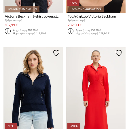
-10%
-5% ΜΕ ΚΩΔΙΚΟ: TAN
-10% ΜΕ ΚΩΔΙΚΟ: TAN
Victoria Beckham t-shirt γυναικείο βαμβακερό
Γυαλιά ηλίου Victoria Beckham
Τρέχουσα τιμή:
Τρέχουσα τιμή:
107,99 €
232,90 €
Αρχική τιμή:
189,90 €
Αρχική τιμή:
259,90 €
Η χαμηλότερη τιμή:
119,90 €
Η χαμηλότερη τιμή:
259,90 €
-10%
-20%