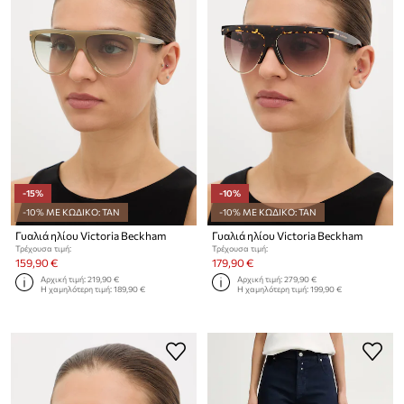
-15%
-10%
-10% ΜΕ ΚΩΔΙΚΟ: TAN
-10% ΜΕ ΚΩΔΙΚΟ: TAN
Γυαλιά ηλίου Victoria Beckham
Γυαλιά ηλίου Victoria Beckham
Τρέχουσα τιμή:
Τρέχουσα τιμή:
159,90 €
179,90 €
Αρχική τιμή:
219,90 €
Αρχική τιμή:
279,90 €
Η χαμηλότερη τιμή:
189,90 €
Η χαμηλότερη τιμή:
199,90 €