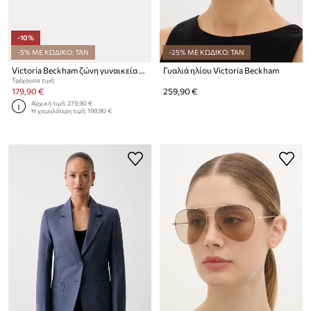
-10%
-5% ΜΕ ΚΩΔΙΚΟ: TAN
-25% ΜΕ ΚΩΔΙΚΟ: TAN
Victoria Beckham ζώνη γυναικεία δερμάτινη Dorian
Γυαλιά ηλίου Victoria Beckham
Τρέχουσα τιμή:
179,90 €
259,90 €
Αρχική τιμή:
279,90 €
Η χαμηλότερη τιμή:
199,90 €