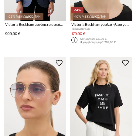
-14%
-25% ΜΕ ΚΩΔΙΚΟ: TAN
-10% ΜΕ ΚΩΔΙΚΟ: TAN
Victoria Beckham μονόπετο σακάκι γυναικείο με πρόσμιξη μαλλιού Katherine
Victoria Beckham γυαλιά ηλίου γυναικεία
Τρέχουσα τιμή:
909,90 €
179,90 €
Αρχική τιμή:
239,90 €
Η χαμηλότερη τιμή:
209,90 €