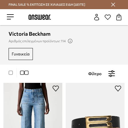
FINAL SALE % ΕΚΠΤΩΣΗ ΣΕ ΧΙΛΙΑΔΕΣ ΕΙΔΗ [ΔΕΙΤΕ]
Εξοικονομήστε με το Answear Club
Victoria Beckham
Αριθμός επιλεγμένων προϊόντων: 114
γυναικεία
Φίλτρο