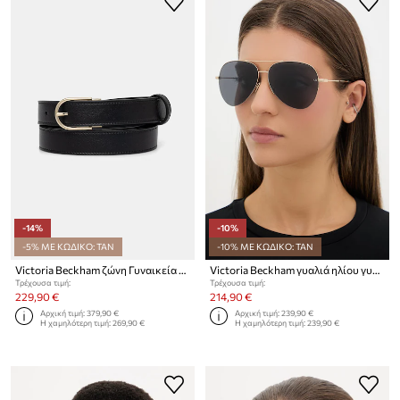
-14%
-10%
-5% ΜΕ ΚΩΔΙΚΟ: TAN
-10% ΜΕ ΚΩΔΙΚΟ: TAN
Victoria Beckham ζώνη Γυναικεία δερμάτινη Dorian
Victoria Beckham γυαλιά ηλίου γυναικεία
Τρέχουσα τιμή:
Τρέχουσα τιμή:
229,90 €
214,90 €
Αρχική τιμή:
379,90 €
Αρχική τιμή:
239,90 €
Η χαμηλότερη τιμή:
269,90 €
Η χαμηλότερη τιμή:
239,90 €