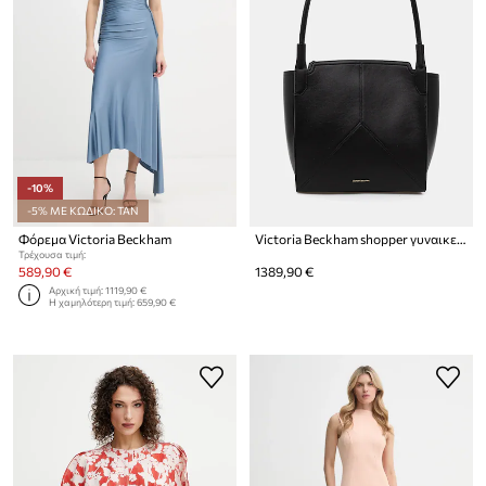
-10%
-5% ΜΕ ΚΩΔΙΚΟ: TAN
Φόρεμα Victoria Beckham
Victoria Beckham shopper γυναικεία δερμάτινη Victoria
Τρέχουσα τιμή:
589,90 €
1389,90 €
Αρχική τιμή:
1119,90 €
Η χαμηλότερη τιμή:
659,90 €