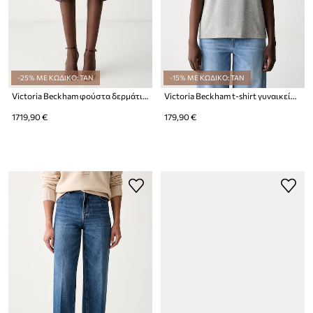
-25% ΜΕ ΚΩΔΙΚΟ: TAN
-15% ΜΕ ΚΩΔΙΚΟ: TAN
Victoria Beckham φούστα δερμάτινη
Victoria Beckham t-shirt γυναικείο βαμβακερό Tilly
1719,90 €
179,90 €