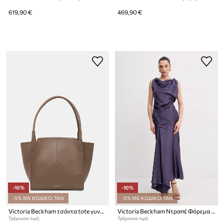
619,90 €
469,90 €
-10%
-10%
-5% ΜΕ ΚΩΔΙΚΟ: TAN
-5% ΜΕ ΚΩΔΙΚΟ: TAN
Victoria Beckham τσάντα tote γυναικεία δερμάτινη Tote
Victoria Beckham Ντραπέ Φόρεμα με βισκόζη
Τρέχουσα τιμή:
Τρέχουσα τιμή: