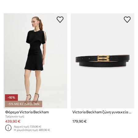
-10%
-5% ΜΕ ΚΩΔΙΚΟ: TAN
Φόρεμα Victoria Beckham
Victoria Beckham ζώνη γυναικεία δερμάτινη
Τρέχουσα τιμή:
439,90 €
179,90 €
Αρχική τιμή:
729,90 €
Η χαμηλότερη τιμή:
489,90 €