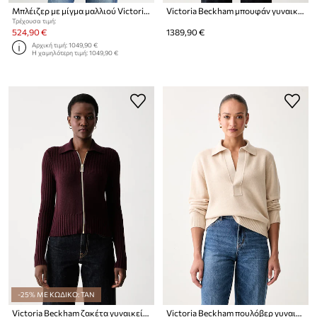
Μπλέιζερ με μίγμα μαλλιού Victoria Beckham
Victoria Beckham μπουφάν γυναικείο με μαλλί
Τρέχουσα τιμή:
524,90 €
1389,90 €
Αρχική τιμή:
1049,90 €
Η χαμηλότερη τιμή:
1049,90 €
-25% ΜΕ ΚΩΔΙΚΟ: TAN
Victoria Beckham ζακέτα γυναικεία με μαλλί
Victoria Beckham πουλόβερ γυναικείο με μαλλί