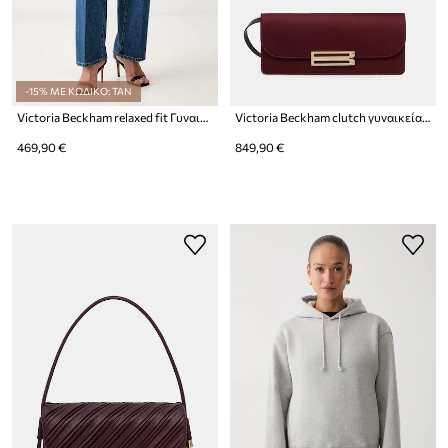
-15% ΜΕ ΚΩΔΙΚΟ: TAN
Victoria Beckham relaxed fit Γυναικεία
Victoria Beckham clutch γυναικεία Dorian
469,90 €
849,90 €