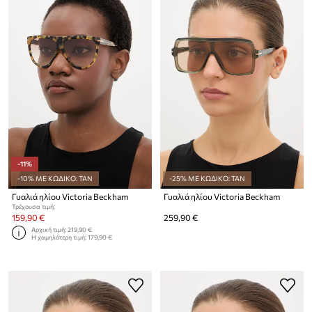
-11%
-10% ΜΕ ΚΩΔΙΚΟ: TAN
-25% ΜΕ ΚΩΔΙΚΟ: TAN
Γυαλιά ηλίου Victoria Beckham
Γυαλιά ηλίου Victoria Beckham
Τρέχουσα τιμή:
159,90 €
259,90 €
Αρχική τιμή:
219,90 €
Η χαμηλότερη τιμή:
179,90 €