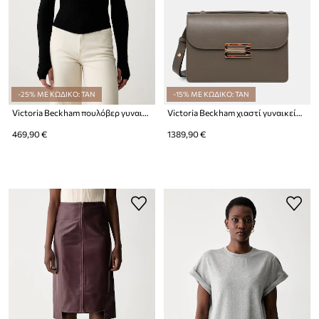
-25% ΜΕ ΚΩΔΙΚΟ: TAN
-15% ΜΕ ΚΩΔΙΚΟ: TAN
Victoria Beckham πουλόβερ γυναικείο από μαλλί μερινό
Victoria Beckham χιαστί γυναικεία δερμάτινη Dorian
469,90 €
1389,90 €