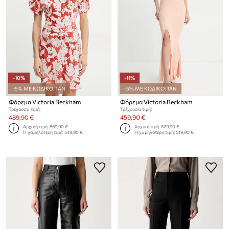
-10%
-11%
-5% ΜΕ ΚΩΔΙΚΟ: TAN
-5% ΜΕ ΚΩΔΙΚΟ: TAN
Φόρεμα Victoria Beckham
Φόρεμα Victoria Beckham
Τρέχουσα τιμή:
Τρέχουσα τιμή:
489,90 €
459,90 €
Αρχική τιμή:
869,90 €
Αρχική τιμή:
829,90 €
Η χαμηλότερη τιμή:
549,90 €
Η χαμηλότερη τιμή:
519,90 €