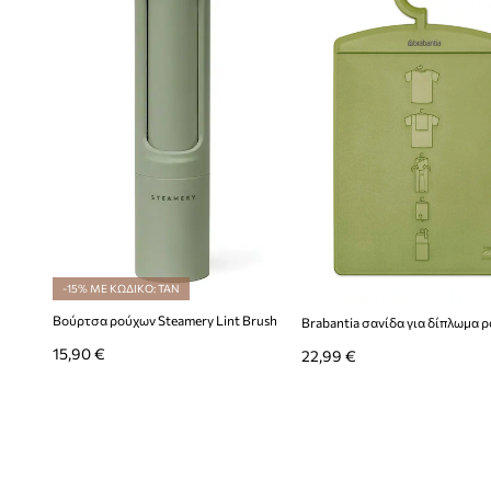
- Για να λάβετε μια έντυπη έκδοση του εγχειριδίου οδηγιώ
Γραφείο Εξυπηρέτησης Πελατών.
-15% ΜΕ ΚΩΔΙΚΟ: TAN
Βούρτσα ρούχων Steamery Lint Brush
Brabantia σανίδα για δίπλωμα 
15,90 €
22,99 €