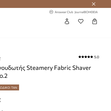
 Answear Club
-20% στην πρώτη παραγγελία
Answear Club
Journal
ΒΟΗΘΕΙΑ
5.0
y
ουδωτής Steamery Fabric Shaver
o.2
ΚΩΔΙΚΟ: TAN
€