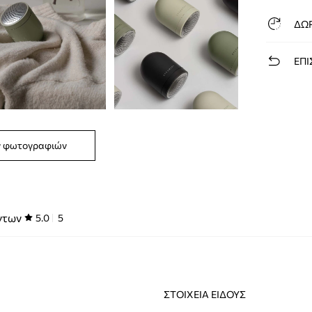
ΔΩ
ΕΠΙ
ν φωτογραφιών
ντων
5.0
5
ΣΤΟΙΧΕΊΑ ΕΊΔΟΥΣ