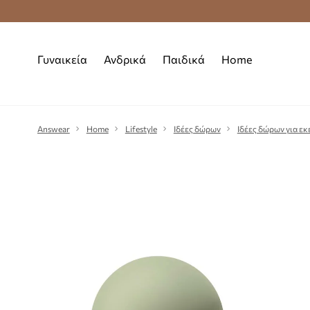
Premium Fashion Benefits
Δωρεάν μεταφορι
Γυναικεία
Ανδρικά
Παιδικά
Home
Answear
Home
Lifestyle
Ιδέες δώρων
Ιδέες δώρων για εκ