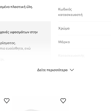
σμένο πλαστική ύλη.
Κωδικός
κατασκευαστή
Χρώμα
μηχανές υφασμάτων στην
Μάρκα
υρίσματος.
 πιο ευαίσθητα, ενώ
Κατασκευαστής
ρι.
ID προϊόντος
Δείτε περισσότερα
διο USB και ένα εγχειρίδιο