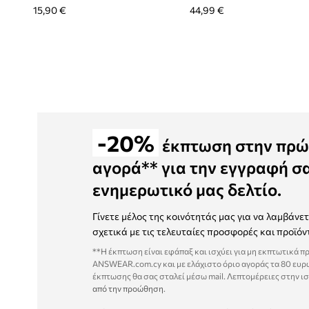
15,90 €
44,99 €
-20%
έκπτωση στην πρώ
αγορά** για την εγγραφή σ
ενημερωτικό μας δελτίο.
Γίνετε μέλος της κοινότητάς μας για να λαμβάνε
σχετικά με τις τελευταίες προσφορές και προϊόν
**Η έκπτωση είναι εφάπαξ και ισχύει για μη εκπτωτικά π
ANSWEAR.com.cy και με ελάχιστο όριο αγοράς τα 80 ευρ
έκπτωσης θα σας σταλεί μέσω mail. Λεπτομέρειες στην ι
από την προώθηση
.