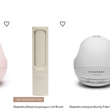
-15% ΜΕ ΚΩΔΙΚΟ: TAN
Steamery βούρτσα ρούχων Lint Brush