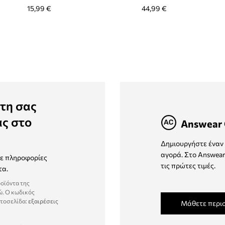
15,99 €
44,99 €
τη σας
ας στο
Answear 
Δημιουργήστε έναν 
αγορά. Στο Answear
τε πληροφορίες
τις πρώτες τιμές.
τα.
ροϊόντα της
ώ. Ο κωδικός
στοσελίδα:
εξαιρέσεις
Μάθετε περι