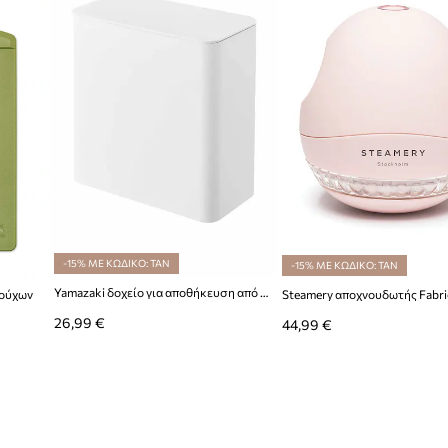
ν, επικοινωνήστε με το
-15% ΜΕ ΚΩΔΙΚΟ: TAN
-15% ΜΕ ΚΩΔΙΚΟ: TAN
Yamazaki δοχείο για αποθήκευση από πλαστικό 17 x 9,5 x 17 cm
ρούχων
26,99 €
44,99 €