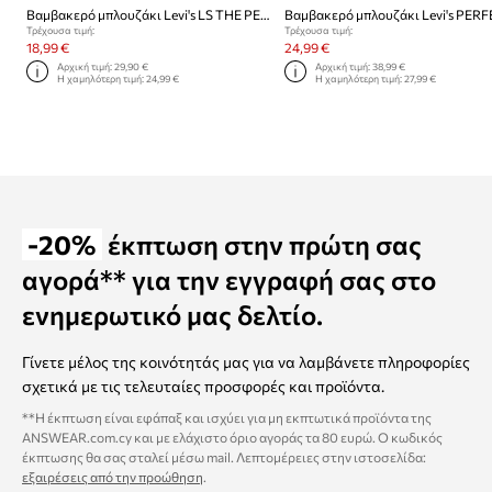
Βαμβακερό μπλουζάκι Levi's LS THE PERFECT TEE CACTUS FLOWER
Τρέχουσα τιμή:
Τρέχουσα τιμή:
18,99 €
24,99 €
Αρχική τιμή:
29,90 €
Αρχική τιμή:
38,99 €
Η χαμηλότερη τιμή:
24,99 €
Η χαμηλότερη τιμή:
27,99 €
-20%
έκπτωση στην πρώτη σας
αγορά** για την εγγραφή σας στο
ενημερωτικό μας δελτίο.
Γίνετε μέλος της κοινότητάς μας για να λαμβάνετε πληροφορίες
σχετικά με τις τελευταίες προσφορές και προϊόντα.
**Η έκπτωση είναι εφάπαξ και ισχύει για μη εκπτωτικά προϊόντα της
ANSWEAR.com.cy και με ελάχιστο όριο αγοράς τα 80 ευρώ. Ο κωδικός
έκπτωσης θα σας σταλεί μέσω mail. Λεπτομέρειες στην ιστοσελίδα:
εξαιρέσεις από την προώθηση
.