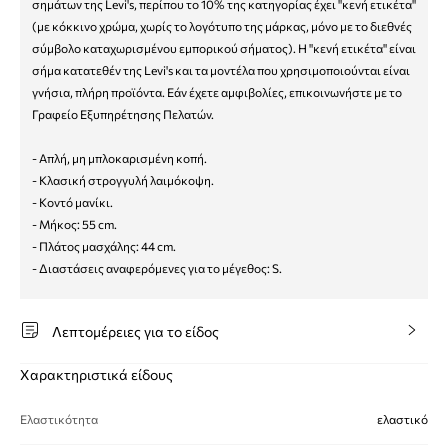
σημάτων της Levi's, περίπου το 10% της κατηγορίας έχει "κενή ετικέτα"
(με κόκκινο χρώμα, χωρίς το λογότυπο της μάρκας, μόνο με το διεθνές
σύμβολο καταχωρισμένου εμπορικού σήματος). Η "κενή ετικέτα" είναι
σήμα κατατεθέν της Levi's και τα μοντέλα που χρησιμοποιούνται είναι
γνήσια, πλήρη προϊόντα. Εάν έχετε αμφιβολίες, επικοινωνήστε με το
Γραφείο Εξυπηρέτησης Πελατών.
- Απλή, μη μπλοκαρισμένη κοπή.
- Κλασική στρογγυλή λαιμόκοψη.
- Κοντό μανίκι.
- Μήκος: 55 cm.
- Πλάτος μασχάλης: 44 cm.
- Διαστάσεις αναφερόμενες για το μέγεθος: S.
Λεπτομέρειες για το είδος
Χαρακτηριστικά είδους
Ελαστικότητα
ελαστικό