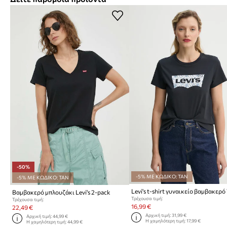
-50%
-5% ΜΕ ΚΩΔΙΚΟ: TAN
-5% ΜΕ ΚΩΔΙΚΟ: TAN
Βαμβακερό μπλουζάκι Levi's 2-pack
Τρέχουσα τιμή:
Τρέχουσα τιμή:
16,99 €
22,49 €
Αρχική τιμή:
31,99 €
Αρχική τιμή:
44,99 €
Η χαμηλότερη τιμή:
17,99 €
Η χαμηλότερη τιμή:
44,99 €