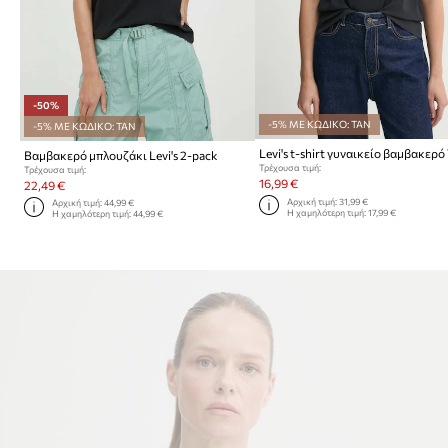
-50%
-5% ΜΕ ΚΩΔΙΚΟ: TAN
-5% ΜΕ ΚΩΔΙΚΟ: TAN
Βαμβακερό μπλουζάκι Levi's 2-pack
Τρέχουσα τιμή:
Τρέχουσα τιμή:
16,99 €
22,49 €
Αρχική τιμή:
31,99 €
Αρχική τιμή:
44,99 €
Η χαμηλότερη τιμή:
17,99 €
Η χαμηλότερη τιμή:
44,99 €