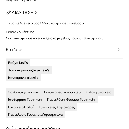
ΔΙΑΣΤΑΣΕΙΣ
Το μοντέλο έχει ύψος 177 εκ. και φοράει μέγεθος S
Κανονικό μέγεθος
Σου συστήνουμε να επιλέξεις το μέγεθος που συνήθως φοράς.
Ετικέτες
Ρούχα Levi's
Τοπ και μπλουζάκια Levi's
Κοντομάνικο Levi's
Σανδαλια γυναικεια
Σαγιονάρεσ γυναικειεσ
Κολαν γυναικειο
Ισοθερμικα Γυναικεια
Παντελόνια Φόρμασ Γυναικεία
Γυναικεία Παλτά
Γυναικείες Σαγιονάρες
Παντελονια Γυναικεια Υφασματινα
Δείτε παρόμοια προϊόντα