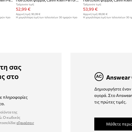
Παντελόνι προπόνησης Calvin Klein Performance
Παντελόνι φόρμας Calvin Klein Performance
Τρέχουσα τιμή:
Τρέχουσα τιμή:
52,99 €
53,99 €
Αρχική τιμή:
90,99 €
Αρχική τιμή:
89,90 €
ερών προ
Η χαμηλότερη τιμή των τελευταίων 30 ημερών προ
Η χαμηλότερη τιμή των τελευταίων 30 
έκπτωσης:
53,99 €
έκπτωσης:
55,99 €
τη σας
ας στο
Answear 
Δημιουργήστε έναν 
αγορά. Στο Answear
τε πληροφορίες
τις πρώτες τιμές.
τα.
ροϊόντα της
ώ. Ο κωδικός
στοσελίδα:
εξαιρέσεις
Μάθετε περι