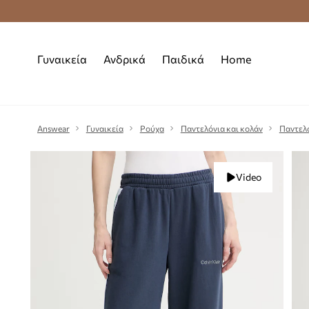
Premium Fashion Benefits
Δωρεάν μεταφορι
Γυναικεία
Ανδρικά
Παιδικά
Home
Answear
Γυναικεία
Ρούχα
Παντελόνια και κολάν
Παντελ
Video