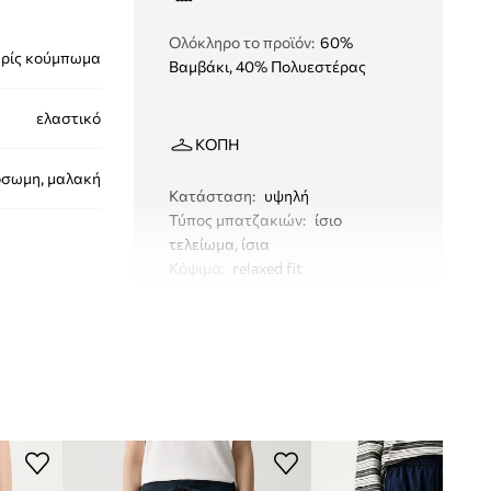
Ολόκληρο το προϊόν
:
60%
ρίς κούμπωμα
Βαμβάκι, 40% Πολυεστέρας
ελαστικό
ΚΟΠΉ
όσωμη, μαλακή
Κατάσταση
:
υψηλή
Τύπος μπατζακιών
:
ίσιο
τελείωμα, ίσια
Κόψιμο
:
relaxed fit
LVGWS6P669
ΔΙΑΣΤΑΣΕΙΣ
Διαστάσεις που δίνονται για το
σκούρο μπλε
μέγεθος
:
S
Πλάτος στη μέση
:
40 cm
Ύψος μέσης
:
32 cm
Calvin Klein