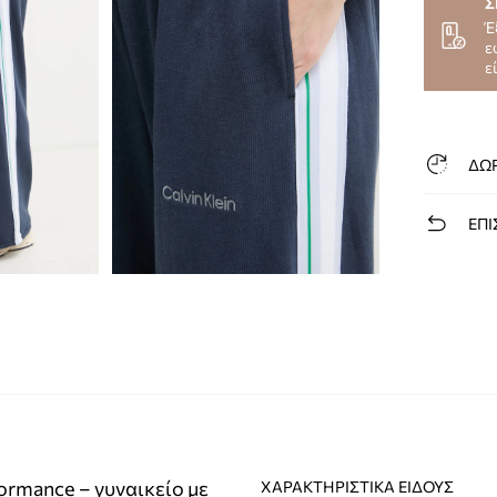
Σ
Έ
ε
ε
ΔΩ
ΕΠΙ
ormance – γυναικείο με
ΧΑΡΑΚΤΗΡΙΣΤΙΚΆ ΕΊΔΟΥΣ