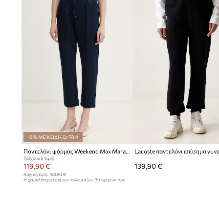
Η
ψηλή μέση
προσφέρει άνεση στην εφαρμογή και επιτρέπ
επιμήκυνση της σιλουέτας
Ελαστική ζώνη μέσης
με κορδόνια, επιτρέποντας την ατ
περιφέρειας
Πρακτικές
πλαϊνές τσέπες
, κατάλληλες για την αποθήκε
Κέντημα με λογότυπο
της μάρκας, το οποίο προσδίδει στ
αναγνωρίσιμο χαρακτήρα
-5% ΜΕ ΚΩΔΙΚΟ: TAN
Παντελόνι φόρμας Weekend Max Mara UTOPIA
Τρέχουσα τιμή:
119,90 €
139,90 €
Αρχική τιμή:
168,90 €
Η χαμηλότερη τιμή των τελευταίων 30 ημερών προ
έκπτωσης:
129,90 €