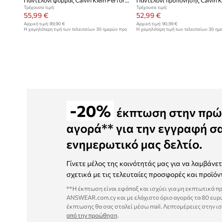
Παντελόνι φόρμας Calvin Klein Performance
Τρέχουσα τιμή:
Τρέχουσα τιμή:
55,99 €
52,99 €
Αρχική τιμή:
89,90 €
Αρχική τιμή:
90,99 €
Η χαμηλότερη τιμή των τελευταίων 30 ημερών προ
Η χαμηλότερη τιμή των τελευταίων 30 ημ
έκπτωσης:
59,99 €
έκπτωσης:
53,99 €
-20%
έκπτωση στην πρώ
αγορά** για την εγγραφή σ
ενημερωτικό μας δελτίο.
Γίνετε μέλος της κοινότητάς μας για να λαμβάνε
σχετικά με τις τελευταίες προσφορές και προϊόν
**Η έκπτωση είναι εφάπαξ και ισχύει για μη εκπτωτικά π
ANSWEAR.com.cy και με ελάχιστο όριο αγοράς τα 80 ευρ
έκπτωσης θα σας σταλεί μέσω mail. Λεπτομέρειες στην ι
από την προώθηση
.