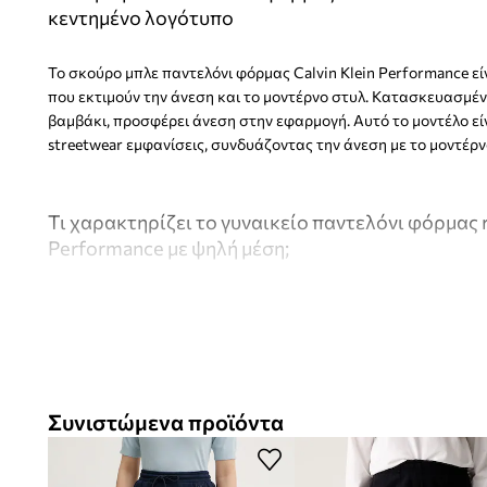
κεντημένο λογότυπο
Το σκούρο μπλε παντελόνι φόρμας Calvin Klein Performance εί
που εκτιμούν την άνεση και το μοντέρνο στυλ. Κατασκευασμέ
βαμβάκι, προσφέρει άνεση στην εφαρμογή. Αυτό το μοντέλο είνα
streetwear εμφανίσεις, συνδυάζοντας την άνεση με το μοντέρν
Τι χαρακτηρίζει το γυναικείο παντελόνι φόρμας re
Performance με ψηλή μέση;
Ένα
παντελόνι φόρμας
που προσφέρει άνεση σε casual ε
Η
γραμμή relaxed fit
προσφέρει ελευθερία κινήσεων και 
σώμα
Συνιστώμενα προϊόντα
Κατασκευή από
απαλό πλεκτό ύφασμα με βαμβάκι
, προ
αίσθηση στο δέρμα