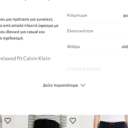
Κούμπωμα
χω
ναι μια πρόταση για γυναίκες
νο από απαλό πλεκτό ύφασμα με
Ελαστικότητα
ι ιδανικό για casual και
ο σχεδιασμό.
Φόδρα
ολ
laxed fit Calvin Klein
ΣΤΟΙΧΕΊΑ ΕΊΔΟΥΣ
Δείτε περισσότερα
Κωδικός
μφανίσεις
κατασκευαστή
άνετη εφαρμογή στο
Χρώμα
σφέροντας ευχάριστη
Μάρκα