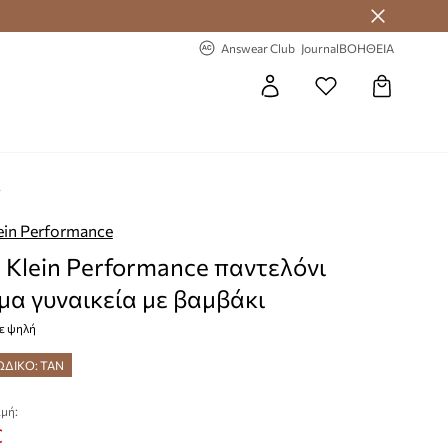
 Answear Club
-20% στην πρώτη παραγγελία
Answear Club
Journal
ΒΟΗΘΕΙΑ
ι
lein Performance
n Klein Performance παντελόνι
μα γυναικεία με βαμβάκι
ε ψηλή
ΩΔΙΚΟ: TAN
μή:
€