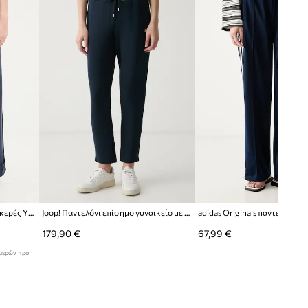
Πλάτος στους γοφούς
:
58 cm
Performance
Εξωτερικό μήκος ποδιού με ζώνη
:
104 cm
Το μοντέλο έχει ύψος 177 εκ. και
φοράει μέγεθος S
Κανονικό μέγεθος
Σου συστήνουμε να επιλέξεις το
μέγεθος που συνήθως φοράς.
Πίνακας μεγέθους
Juicy Couture Γυναικεία βαμβακερές YUKA WIDE LEG
Joop! Παντελόνι επίσημο γυναικείο με μοντάλ
179,90 €
67,99 €
ημερών προ