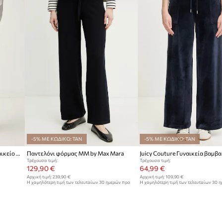
ει την οπτική
Κατασκευαστής
ομική προσαρμογή της
ID προϊόντος
υση μικροαντικειμένων
ο προϊόν
-5% ΜΕ ΚΩΔΙΚΟ: TAN
-5% ΜΕ ΚΩΔΙΚΟ: TAN
Lacoste παντελόνι επίσημο γυναικείο με βαμβάκι
Παντελόνι φόρμας MM by Max Mara
Τρέχουσα τιμή:
Τρέχουσα τιμή:
129,90 €
64,99 €
Αρχική τιμή:
239,90 €
Αρχική τιμή:
109,90 €
Η χαμηλότερη τιμή των τελευταίων 30 ημερών προ
Η χαμηλότερη τιμή των τελευταίων 30 
έκπτωσης:
139,90 €
έκπτωσης:
71,99 €