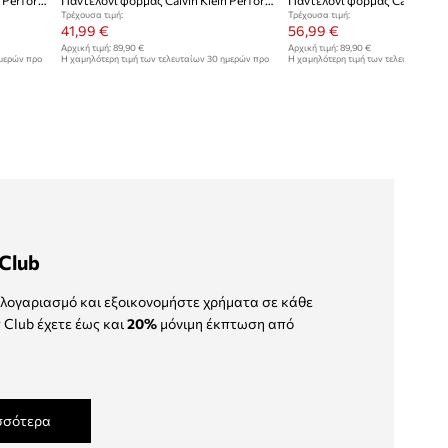
Παντελόνι φόρμας Calvin Klein Performance
Παντελόνι φόρμας Calvin Klein Performance
Τρέχουσα τιμή:
Τρέχουσα τιμή:
41,99 €
56,99 €
Αρχική τιμή:
89,90 €
Αρχική τιμή:
89,90 €
ημερών προ
Η χαμηλότερη τιμή των τελευταίων 30 ημερών προ
Η χαμηλότερη τιμή των τελευταίων 30
έκπτωσης:
44,95 €
έκπτωσης:
60,99 €
Club
λογαριασμό και εξοικονομήστε χρήματα σε κάθε
 Club έχετε έως και
20%
μόνιμη έκπτωση από
σσότερα