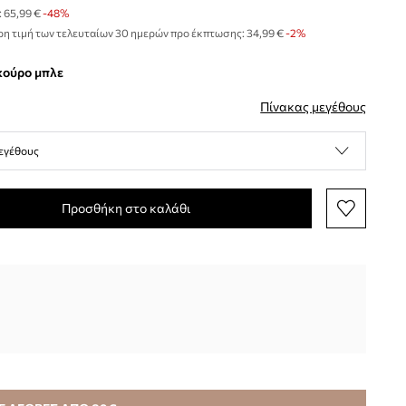
:
65,99 €
-48%
η τιμή των τελευταίων 30 ημερών προ έκπτωσης:
34,99 €
 -2%
σκούρο μπλε
Πίνακας μεγέθους
εγέθους
Προσθήκη στο καλάθι