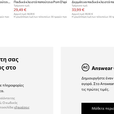
Δερμάτινα παιδικά κλειστά παπούτσια Pom D'api
Παιδικά κλειστά παπούτσια Pom D'api
Τρέχουσα τιμή:
Τρέχουσα τιμή:
29,49 €
33,99 €
Αρχική τιμή:
58,99 €
Αρχική τιμή:
99,90 €
ερών προ
Η χαμηλότερη τιμή των τελευταίων 30 ημερών προ
Η χαμηλότερη τιμή των τελευταίων 30 
έκπτωσης:
58,99 €
έκπτωσης:
44,99 €
τη σας
ας στο
Answear 
Δημιουργήστε έναν 
αγορά. Στο Answear
τε πληροφορίες
τις πρώτες τιμές.
τα.
ροϊόντα της
ώ. Ο κωδικός
στοσελίδα:
εξαιρέσεις
Μάθετε περι