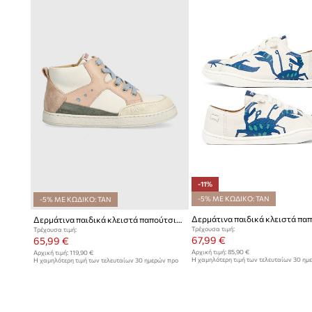
- Το κλασικό κορδόνι επιτρέπει την ατομική προσαρμογή 
- Το μήκος του ένθετου είναι: 15 cm.
- Διαστάσεις αναφερόμενες για το μέγεθος: 23.
-11%
-5% ΜΕ ΚΩΔΙΚΟ: TAN
-5% ΜΕ ΚΩΔΙΚΟ: TAN
Δερμάτινα παιδικά κλειστά παπούτσια Pom D'api MOUSSE BUMP
Τρέχουσα τιμή:
Τρέχουσα τιμή:
67,99 €
65,99 €
Αρχική τιμή:
85,90 €
Αρχική τιμή:
119,90 €
Η χαμηλότερη τιμή των τελευταίων 30 ημ
Η χαμηλότερη τιμή των τελευταίων 30 ημερών προ
έκπτωσης:
76,90 €
έκπτωσης:
68,99 €