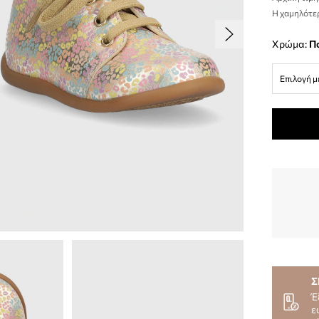
Η χαμηλότερ
Χρώμα:
Επιλογή μ
Σ
Έ
ε