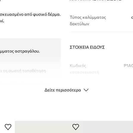
ασκευασμένο από φυσικό δέρμα.
Τύπος καλύμματος
ί.
δακτύλων
ΣΤΟΙΧΕΊΑ ΕΊΔΟΥΣ
ρέμματος αστραγάλου.
Κωδικός
P1AC
ει τη σωστή τοποθέτηση
κατασκευαστή
οίο τα δάχτυλα μπορούν να
Χρώμα
Δείτε περισσότερα
πίεση ή χαλάρωση.
κινήσεων.
 από το 2018 για να
Μάρκα
τα βήματα.
Κατασκευαστής
τουργεί ελεύθερα.