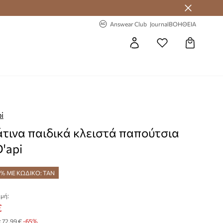
 Answear Club
-20% στην πρώτη παραγγελία
Answear Club
Journal
ΒΟΗΘΕΙΑ
i
τινα παιδικά κλειστά παπούτσια
'api
5% ΜΕ ΚΩΔΙΚΟ: TAN
μή:
€
:
72,99 €
-65%