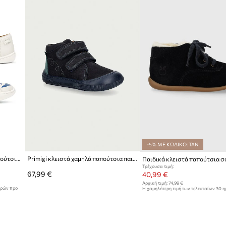
στο πόδι.
ID προϊόντος
-5% ΜΕ ΚΩΔΙΚΟ: TAN
Δερμάτινα παιδικά κλειστά παπούτσια Camper Peu Cami Kids TWS
Primigi κλειστά χαμηλά παπούτσια παιδικά δερμάτινα
Τρέχουσα τιμή:
67,99 €
40,99 €
Αρχική τιμή:
74,99 €
ερών προ
Η χαμηλότερη τιμή των τελευταίων 30 
έκπτωσης:
44,99 €