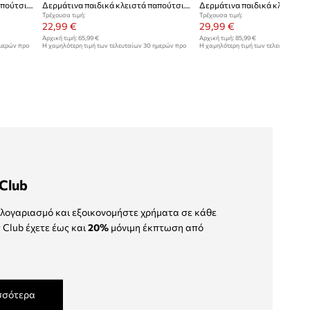
Δερμάτινα παιδικά κλειστά παπούτσια Pom D'api
Δερμάτινα παιδικά κλειστά παπούτσια Pom D'api
Τρέχουσα τιμή:
Τρέχουσα τιμή:
22,99 €
29,99 €
Αρχική τιμή:
65,99 €
Αρχική τιμή:
85,99 €
ημερών προ
Η χαμηλότερη τιμή των τελευταίων 30 ημερών προ
Η χαμηλότερη τιμή των τελευταίων 30
έκπτωσης:
31,99 €
έκπτωσης:
85,99 €
Club
λογαριασμό και εξοικονομήστε χρήματα σε κάθε
 Club έχετε έως και
20%
μόνιμη έκπτωση από
σσότερα