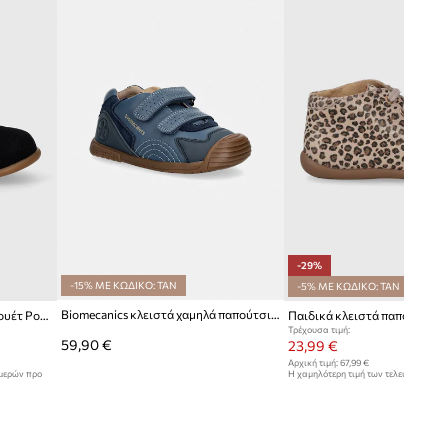
-29%
-15% ΜΕ ΚΩΔΙΚΟ: TAN
-5% ΜΕ ΚΩΔΙΚΟ: TAN
Biomecanics κλειστά χαμηλά παπούτσια παιδικά δερμάτινα
Παιδικά κλειστά παπούτσια σουέτ Pom D'api STAND-UP DERBY FUR
Τρέχουσα τιμή:
59,90 €
23,99 €
Αρχική τιμή:
67,99 €
ημερών προ
Η χαμηλότερη τιμή των τελευταίων 30
έκπτωσης:
33,99 €