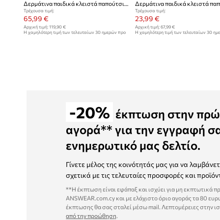
Δερμάτινα παιδικά κλειστά παπούτσια Pom D'api MOUSSE BUMP
Τρέχουσα τιμή:
Τρέχουσα τιμή:
65,99 €
23,99 €
Αρχική τιμή:
119,90 €
Αρχική τιμή:
67,99 €
Η χαμηλότερη τιμή των τελευταίων 30 ημερών προ
Η χαμηλότερη τιμή των τελευταίων 30 ημ
έκπτωσης:
68,99 €
έκπτωσης:
33,99 €
-20%
έκπτωση στην πρώ
αγορά** για την εγγραφή σ
ενημερωτικό μας δελτίο.
Γίνετε μέλος της κοινότητάς μας για να λαμβάνε
σχετικά με τις τελευταίες προσφορές και προϊόν
**Η έκπτωση είναι εφάπαξ και ισχύει για μη εκπτωτικά π
ANSWEAR.com.cy και με ελάχιστο όριο αγοράς τα 80 ευρ
έκπτωσης θα σας σταλεί μέσω mail. Λεπτομέρειες στην ι
από την προώθηση
.