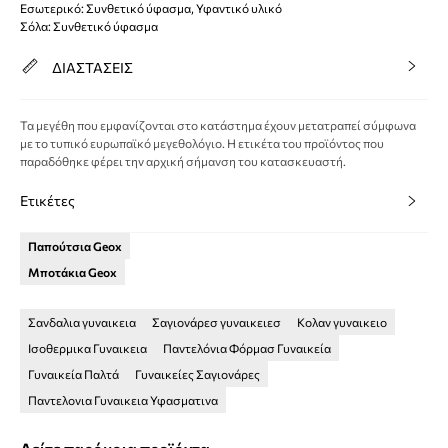
Εσωτερικό: Συνθετικό ύφασμα, Υφαντικό υλικό
Σόλα: Συνθετικό ύφασμα
ΔΙΑΣΤΑΣΕΙΣ
Τα μεγέθη που εμφανίζονται στο κατάστημα έχουν μετατραπεί σύμφωνα
με το τυπικό ευρωπαϊκό μεγεθολόγιο. Η ετικέτα του προϊόντος που
παραδόθηκε φέρει την αρχική σήμανση του κατασκευαστή.
Ετικέτες
Παπούτσια Geox
Μποτάκια Geox
Σανδαλια γυναικεια
Σαγιονάρεσ γυναικειεσ
Κολαν γυναικειο
Ισοθερμικα Γυναικεια
Παντελόνια Φόρμασ Γυναικεία
Γυναικεία Παλτά
Γυναικείες Σαγιονάρες
Παντελονια Γυναικεια Υφασματινα