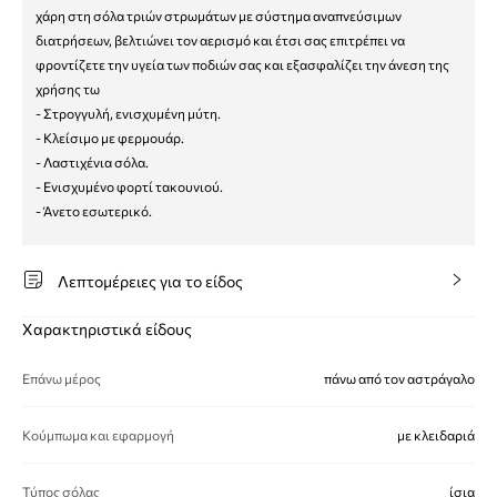
χάρη στη σόλα τριών στρωμάτων με σύστημα αναπνεύσιμων
διατρήσεων, βελτιώνει τον αερισμό και έτσι σας επιτρέπει να
φροντίζετε την υγεία των ποδιών σας και εξασφαλίζει την άνεση της
χρήσης τω
- Στρογγυλή, ενισχυμένη μύτη.
- Κλείσιμο με φερμουάρ.
- Λαστιχένια σόλα.
- Ενισχυμένο φορτί τακουνιού.
- Άνετο εσωτερικό.
Λεπτομέρειες για το είδος
Χαρακτηριστικά είδους
Επάνω μέρος
πάνω από τον αστράγαλο
Κούμπωμα και εφαρμογή
με κλειδαριά
Τύπος σόλας
ίσια