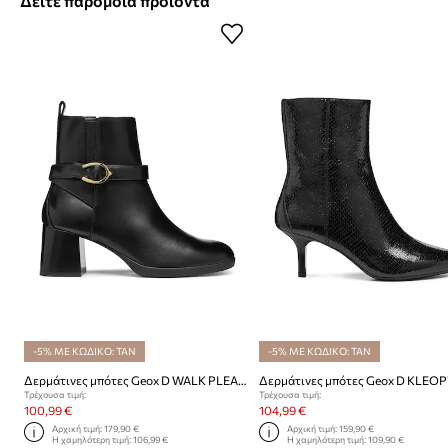
Δείτε παρόμοια προϊόντα
-5% ΜΕ ΚΩΔΙΚΟ: TAN
-5% ΜΕ ΚΩΔΙΚΟ: TAN
Δερμάτινες μπότες Geox D WALK PLEASURE 55
Δερμάτινες μπότες Geox D KLEOP
Τρέχουσα τιμή:
Τρέχουσα τιμή:
100,99 €
104,99 €
Αρχική τιμή:
179,90 €
Αρχική τιμή:
159,90 €
Η χαμηλότερη τιμή:
106,99 €
Η χαμηλότερη τιμή:
109,90 €