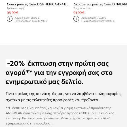
Σουέτ μπότες Geox D SPHERICA 4X4 B ABX
Δερμάτινες μπότες Geox D NALVI
Τρέχουσα τιμή:
Τρέχουσα τιμή:
95,99 €
91,99 €
Αρχική τιμή:
168,90 €
Αρχική τιμή:
179,90 €
Η χαμηλότερη τιμή:
107,99 €
Η χαμηλότερη τιμή:
109,90 €
-20%
έκπτωση στην πρώτη σας
αγορά** για την εγγραφή σας στο
ενημερωτικό μας δελτίο.
Γίνετε μέλος της κοινότητάς μας για να λαμβάνετε πληροφορίες
σχετικά με τις τελευταίες προσφορές και προϊόντα.
**Η έκπτωση είναι εφάπαξ και ισχύει για μη εκπτωτικά προϊόντα της
ANSWEAR.com.cy και με ελάχιστο όριο αγοράς τα 80 ευρώ. Ο κωδικός
έκπτωσης θα σας σταλεί μέσω mail. Λεπτομέρειες στην ιστοσελίδα:
εξαιρέσεις από την προώθηση
.