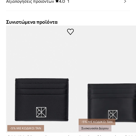
Αξιολογήσεις προϊόντων
4.0
1
Συνιστώμενα προϊόντα
-5% ΜΕ ΚΩΔΙΚΟ: TAN
-5% ΜΕ ΚΩΔΙΚΟ: TAN
Συσκευασία Δώρου