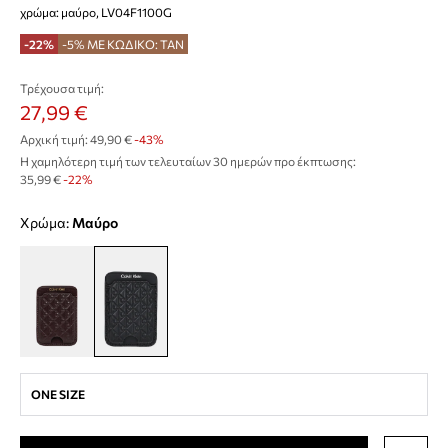
χρώμα: μαύρο, LV04F1100G
-22%
-5% ΜΕ ΚΩΔΙΚΟ: TAN
Τρέχουσα τιμή:
27,99 €
Αρχική τιμή:
49,90 €
-43%
Η χαμηλότερη τιμή των τελευταίων 30 ημερών προ έκπτωσης:
35,99 €
 -22%
Χρώμα:
μαύρο
ONE SIZE