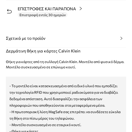
ΕΠΙΣΤΡΟΦΕΣ ΚΑΙ ΠΑΡΑΠΟΝΑ
Επιστροφή εντός 30 ημερών
Σχετικά με το προϊόν
Δερμάτινη θήκη για κάρτες Calvin Klein
Θήκη για κάρτες από τη συλλογή Calvin Klein. Μοντέλο από φυσικό δέρμα.
Μοντέλο συσκευασμένο σε επώνυμο κουτί.
- Το μοντέλο είναι κατασκευασμένο από ειδικό υλικό που εμποδίζει
την τεχνολογία RFID που χρησιμοποιεί ραδιοκύματα για να διαβάζει
δεδομένα απόσταση. Αυτό διασφαλίζει την ασφάλεια των
πληροφοριών που αποθηκεύονται στα μεταφερόμενα μέσα.
- Η πρωτοποριακή λύση MagSafe σας επιτρέπει να συνδέσετε εύκολα
τη θήκη στο πίσω μέρος του τηλεφώνου.
- Μοντέλο συσκευασμένο σε εταιρικό κουτί.
- Θήκη για κάρτες.