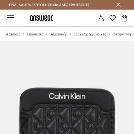
FINAL SALE % ΕΚΠΤΩΣΗ ΣΕ ΧΙΛΙΑΔΕΣ ΕΙΔΗ [ΔΕΙΤΕ]
Εξοικονομήστε με το Answear Club
Answear
Γυναικεία
Αξεσουάρ
Θήκες για γυναίκες