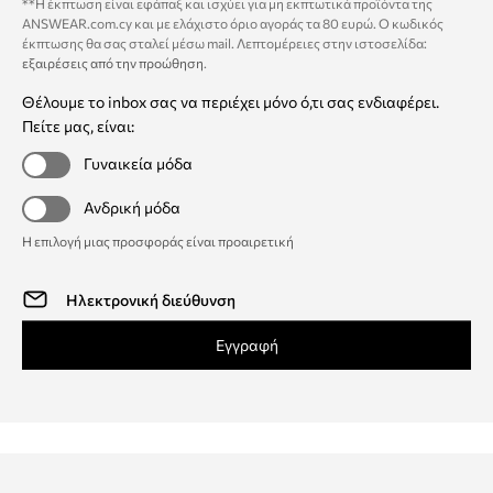
**Η έκπτωση είναι εφάπαξ και ισχύει για μη εκπτωτικά προϊόντα της
ANSWEAR.com.cy και με ελάχιστο όριο αγοράς τα 80 ευρώ. Ο κωδικός
έκπτωσης θα σας σταλεί μέσω mail. Λεπτομέρειες στην ιστοσελίδα:
εξαιρέσεις από την προώθηση
.
Θέλουμε το inbox σας να περιέχει μόνο ό,τι σας ενδιαφέρει.
Πείτε μας, είναι:
Γυναικεία μόδα
Ανδρική μόδα
Η επιλογή μιας προσφοράς είναι προαιρετική
Εγγραφή