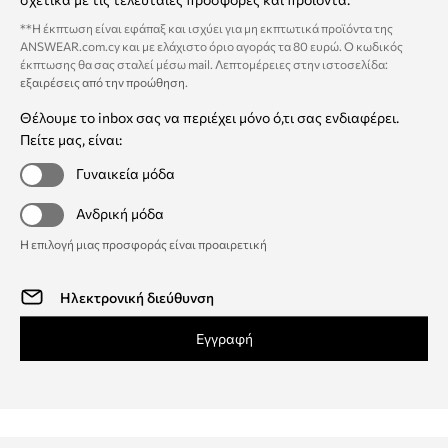
**Η έκπτωση είναι εφάπαξ και ισχύει για μη εκπτωτικά προϊόντα της
ANSWEAR.com.cy και με ελάχιστο όριο αγοράς τα 80 ευρώ. Ο κωδικός
έκπτωσης θα σας σταλεί μέσω mail. Λεπτομέρειες στην ιστοσελίδα:
εξαιρέσεις από την προώθηση
.
Θέλουμε το inbox σας να περιέχει μόνο ό,τι σας ενδιαφέρει.
Πείτε μας, είναι:
Γυναικεία μόδα
Ανδρική μόδα
Η επιλογή μιας προσφοράς είναι προαιρετική
Εγγραφή