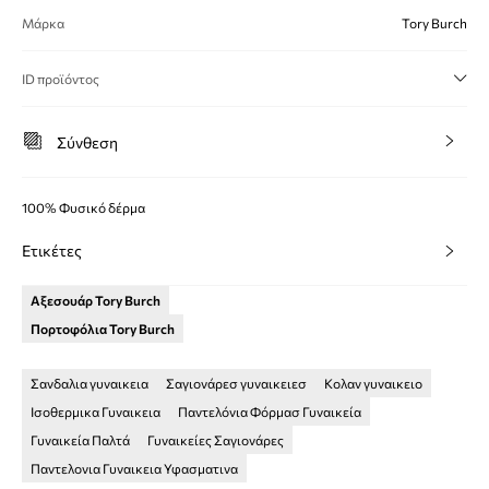
Μάρκα
Tory Burch
ID προϊόντος
Σύνθεση
100% Φυσικό δέρμα
Ετικέτες
Αξεσουάρ Tory Burch
Πορτοφόλια Tory Burch
Σανδαλια γυναικεια
Σαγιονάρεσ γυναικειεσ
Κολαν γυναικειο
Ισοθερμικα Γυναικεια
Παντελόνια Φόρμασ Γυναικεία
Γυναικεία Παλτά
Γυναικείες Σαγιονάρες
Παντελονια Γυναικεια Υφασματινα