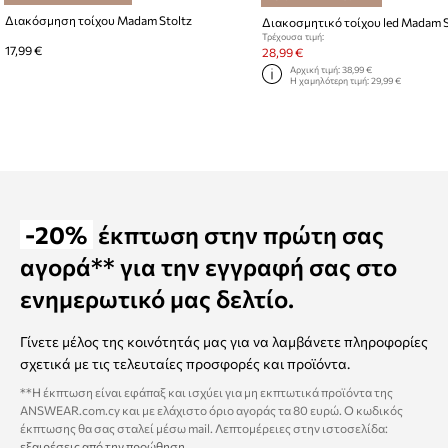
Διακόσμηση τοίχου Madam Stoltz
Διακοσμητικό τοίχου led Madam S
Τρέχουσα τιμή:
17,99 €
28,99 €
Αρχική τιμή:
38,99 €
Η χαμηλότερη τιμή:
29,99 €
-20%
έκπτωση στην πρώτη σας
αγορά** για την εγγραφή σας στο
ενημερωτικό μας δελτίο.
Γίνετε μέλος της κοινότητάς μας για να λαμβάνετε πληροφορίες
σχετικά με τις τελευταίες προσφορές και προϊόντα.
**Η έκπτωση είναι εφάπαξ και ισχύει για μη εκπτωτικά προϊόντα της
ANSWEAR.com.cy και με ελάχιστο όριο αγοράς τα 80 ευρώ. Ο κωδικός
έκπτωσης θα σας σταλεί μέσω mail. Λεπτομέρειες στην ιστοσελίδα:
εξαιρέσεις από την προώθηση
.