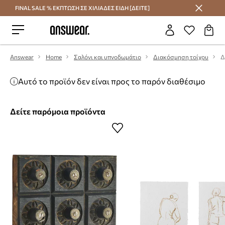
FINAL SALE % ΕΚΠΤΩΣΗ ΣΕ ΧΙΛΙΑΔΕΣ ΕΙΔΗ [ΔΕΙΤΕ]
Εξοικονομήστε με το Answear Club
Answear
Home
Σαλόνι και υπνοδωμάτιο
Διακόσμηση τοίχου
Δ
Αυτό το προϊόν δεν είναι προς το παρόν διαθέσιμο
Δείτε παρόμοια προϊόντα