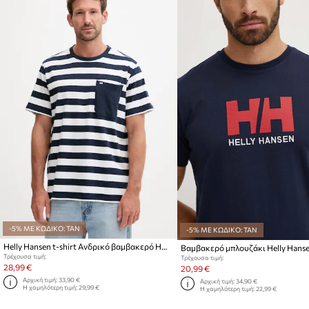
-5% ΜΕ ΚΩΔΙΚΟ: TAN
-5% ΜΕ ΚΩΔΙΚΟ: TAN
Helly Hansen t-shirt Ανδρικό βαμβακερό HUDSON
Βαμβακερό μπλουζάκι Helly Hans
Τρέχουσα τιμή:
Τρέχουσα τιμή:
28,99 €
20,99 €
Αρχική τιμή:
33,90 €
Αρχική τιμή:
34,90 €
Η χαμηλότερη τιμή:
29,99 €
Η χαμηλότερη τιμή:
22,99 €