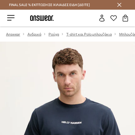
FINAL SALE % ΕΚΠΤΩΣΗ ΣΕ ΧΙΛΙΑΔΕΣ ΕΙΔΗ [ΔΕΙΤΕ]
Εξοικονομήστε με το Answear Club
Answear
Ανδρικά
Ρούχα
T-shirt και Polo μπλουζάκια
Μπλουζά