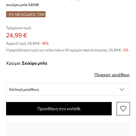
σκούρο μπλε 54598
-5% ΜΕ ΚΩΔΙΚΟ: TAN
Τρέχουσα τιμή:
24,99 €
Αρχική τιμή:
29,99 €
-16%
Η χαμηλότερη τιμή των τελευταίων 30 ημερών προ έκπτωσης:
25,99 €
 -3%
Χρώμα:
σκούρο μπλε
Πίνακας μεγέθους
Επιλογή μεγέθους
Προσθήκη στο καλάθι