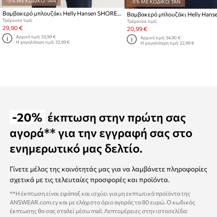
-5% ΜΕ ΚΩΔΙΚΟ: TAN
-5% ΜΕ ΚΩΔΙΚΟ: TAN
Βαμβακερό μπλουζάκι Helly Hansen SHORELINE
Βαμβακερό μπλουζάκι Helly Hans
Τρέχουσα τιμή:
Τρέχουσα τιμή:
29,90 €
20,99 €
Αρχική τιμή:
33,99 €
Αρχική τιμή:
34,90 €
Η χαμηλότερη τιμή:
33,99 €
Η χαμηλότερη τιμή:
22,99 €
-20%
έκπτωση στην πρώτη σας
αγορά** για την εγγραφή σας στο
ενημερωτικό μας δελτίο.
Γίνετε μέλος της κοινότητάς μας για να λαμβάνετε πληροφορίες
σχετικά με τις τελευταίες προσφορές και προϊόντα.
**Η έκπτωση είναι εφάπαξ και ισχύει για μη εκπτωτικά προϊόντα της
ANSWEAR.com.cy και με ελάχιστο όριο αγοράς τα 80 ευρώ. Ο κωδικός
έκπτωσης θα σας σταλεί μέσω mail. Λεπτομέρειες στην ιστοσελίδα: