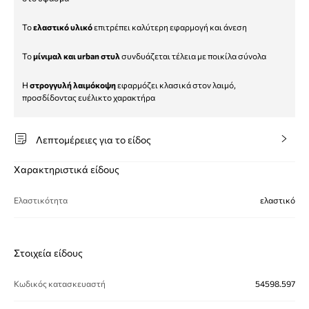
Το
ελαστικό υλικό
επιτρέπει καλύτερη εφαρμογή και άνεση
Το
μίνιμαλ και urban στυλ
συνδυάζεται τέλεια με ποικίλα σύνολα
Η
στρογγυλή λαιμόκοψη
εφαρμόζει κλασικά στον λαιμό,
προσδίδοντας ευέλικτο χαρακτήρα
Λεπτομέρειες για το είδος
Χαρακτηριστικά είδους
Ελαστικότητα
ελαστικό
Στοιχεία είδους
Κωδικός κατασκευαστή
54598.597