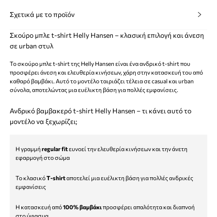
Σχετικά με το προϊόν
Σκούρο μπλε t-shirt Helly Hansen – κλασική επιλογή και άνεση
σε urban στυλ
Το σκούρο μπλε t-shirt της Helly Hansen είναι ένα ανδρικό t-shirt που
προσφέρει άνεση και ελευθερία κινήσεων, χάρη στην κατασκευή του από
καθαρό βαμβάκι. Αυτό το μοντέλο ταιριάζει τέλεια σε casual και urban
σύνολα, αποτελώντας μια ευέλικτη βάση για πολλές εμφανίσεις.
Ανδρικό βαμβακερό t-shirt Helly Hansen – τι κάνει αυτό το
μοντέλο να ξεχωρίζει;
Η γραμμή
regular fit
ευνοεί την ελευθερία κινήσεων και την άνετη
εφαρμογή στο σώμα
Το κλασικό
T-shirt
αποτελεί μια ευέλικτη βάση για πολλές ανδρικές
εμφανίσεις
Η κατασκευή από
100% βαμβάκι
προσφέρει απαλότητα και διαπνοή
στο ύφασμα