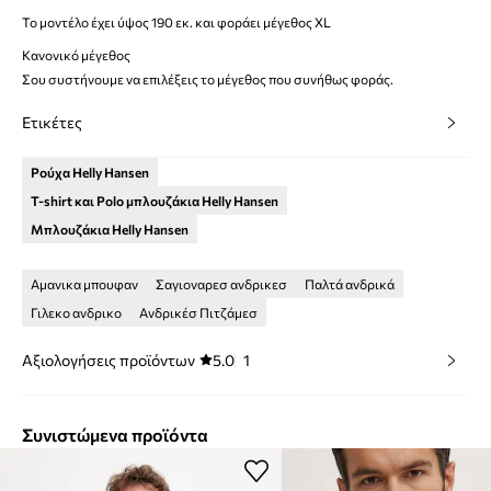
Το μοντέλο έχει ύψος 190 εκ. και φοράει μέγεθος XL
Κανονικό μέγεθος
Σου συστήνουμε να επιλέξεις το μέγεθος που συνήθως φοράς.
Ετικέτες
Ρούχα Helly Hansen
T-shirt και Polo μπλουζάκια Helly Hansen
Μπλουζάκια Helly Hansen
Αμανικα μπουφαν
Σαγιοναρεσ ανδρικεσ
Παλτά ανδρικά
Γιλεκο ανδρικο
Ανδρικέσ Πιτζάμεσ
Αξιολογήσεις προϊόντων
5.0
1
Συνιστώμενα προϊόντα