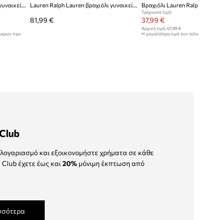
Lauren Ralph Lauren βραχιόλι γυναικείο EMMYLOU
Lauren Ralph Lauren βραχιόλι γυναικείο μεταλλικό
Βραχιόλι Lauren Ralph Laure
Τρέχουσα τιμή:
81,99 €
37,99 €
Αρχική τιμή:
67,99 €
ημερών προ
Η χαμηλότερη τιμή των τελευταίων 30
έκπτωσης:
42,99 €
Club
λογαριασμό και εξοικονομήστε χρήματα σε κάθε
 Club έχετε έως και
20%
μόνιμη έκπτωση από
σσότερα