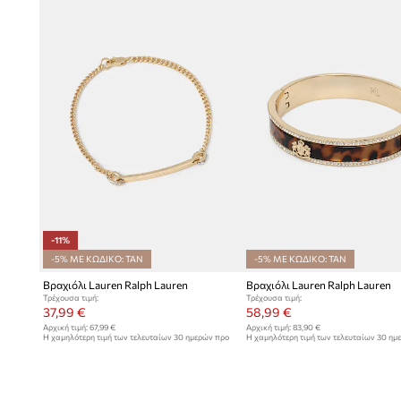
επαγγελματικά έως βραδινά
Κατασκευή από κράμα μετάλλων
– ανθεκτική δομή που ε
χρήση χωρίς απώλεια της αισθητικής του
Χρυσό χρώμα
– κομψό φινίρισμα που προσθέτει λάμψη κα
εμφάνιση
Τύπος χειροπέδας (bangle)
– άνετη φόρμα βραχιολιού πο
εύκολα στον καρπό, επιτρέποντας άνετη εφαρμογή
Περιλαμβάνεται προστατευτικό πουγκί
– ένα πρακτικό 
-11%
στην ασφαλή αποθήκευση του κοσμήματος
-5% ΜΕ ΚΩΔΙΚΟ: TAN
-5% ΜΕ ΚΩΔΙΚΟ: TAN
Βραχιόλι Lauren Ralph Lauren
Βραχιόλι Lauren Ralph Lauren
Τρέχουσα τιμή:
Τρέχουσα τιμή:
37,99 €
58,99 €
Αρχική τιμή:
67,99 €
Αρχική τιμή:
83,90 €
Η χαμηλότερη τιμή των τελευταίων 30 ημερών προ
Η χαμηλότερη τιμή των τελευταίων 30 ημ
έκπτωσης:
42,99 €
έκπτωσης:
64,99 €