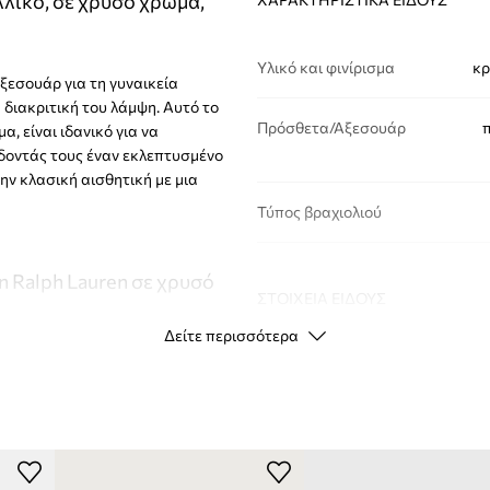
λλικό, σε χρυσό χρώμα,
Υλικό και φινίρισμα
κρ
ξεσουάρ για τη γυναικεία
 διακριτική του λάμψη. Αυτό το
Πρόσθετα/Αξεσουάρ
 είναι ιδανικό για να
ίδοντάς τους έναν εκλεπτυσμένο
ην κλασική αισθητική με μια
Τύπος βραχιολιού
n Ralph Lauren σε χρυσό
ΣΤΟΙΧΕΊΑ ΕΊΔΟΥΣ
Δείτε περισσότερα
Κωδικός
κατασκευαστή
νίζει διακριτικά τον
Χρώμα
με διάφορα στυλ, από