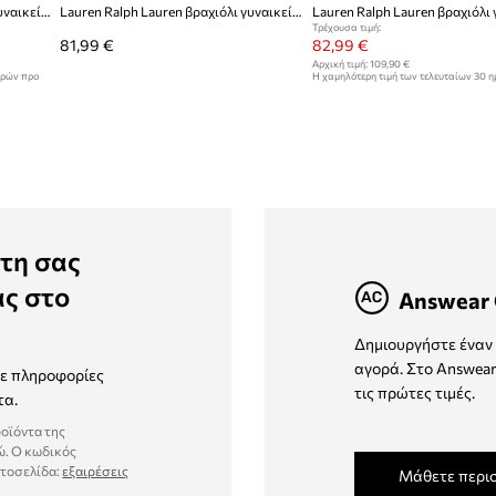
Lauren Ralph Lauren βραχιόλι γυναικείο μεταλλικό με ζιργκόν LINDELLA
Lauren Ralph Lauren βραχιόλι γυναικείο ορείχαλκο
Τρέχουσα τιμή:
81,99 €
82,99 €
Αρχική τιμή:
109,90 €
ερών προ
Η χαμηλότερη τιμή των τελευταίων 30 
έκπτωσης:
109,90 €
τη σας
ας στο
Answear 
Δημιουργήστε έναν 
αγορά. Στο Answear
τε πληροφορίες
τις πρώτες τιμές.
τα.
ροϊόντα της
ώ. Ο κωδικός
στοσελίδα:
εξαιρέσεις
Μάθετε περι