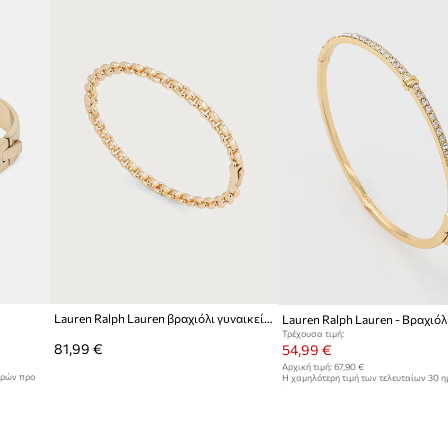
Μάρκα
Laure
πιτρέπει μακροχρόνια
ID προϊόντος
ι φινέτσα σε κάθε
υ προσαρμόζεται
αξεσουάρ που βοηθά
Lauren Ralph Lauren βραχιόλι γυναικείο μεταλλικό
Lauren Ralph Lauren - Βραχιόλ
Τρέχουσα τιμή:
81,99 €
54,99 €
Αρχική τιμή:
67,90 €
ερών προ
Η χαμηλότερη τιμή των τελευταίων 30 
έκπτωσης:
56,99 €