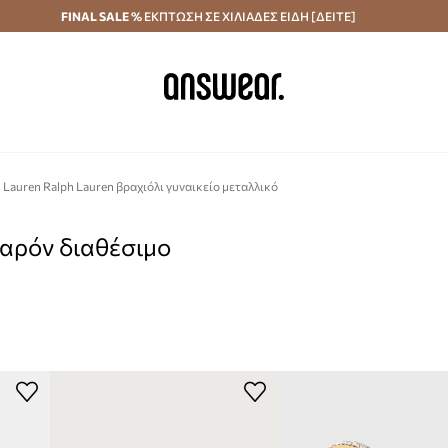
κά άνω των 70 €
FINAL SALE %
ΕΚΠΤΩΣΗ ΣΕ ΧΙΛΙΑΔΕΣ ΕΙΔΗ [ΔΕΙΤΕ]
Αποστολή σε 24 ώρες
Εξοικονομήστε με το
Lauren Ralph Lauren βραχιόλι γυναικείο μεταλλικό
παρόν διαθέσιμο