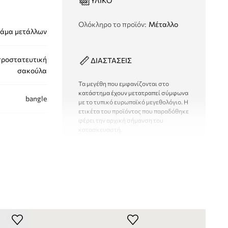
ΥΛΙΚΌ
Ολόκληρο το προϊόν
:
Μέταλλο
άμα μετάλλων
προστατευτική
ΔΙΑΣΤΑΣΕΙΣ
σακούλα
Τα μεγέθη που εμφανίζονται στο
κατάστημα έχουν μετατραπεί σύμφωνα
bangle
με το τυπικό ευρωπαϊκό μεγεθολόγιο. Η
ετικέτα του προϊόντος που παραδόθηκε
φέρει την αρχική σήμανση του
κατασκευαστή.
14B00682
χρυσαφί