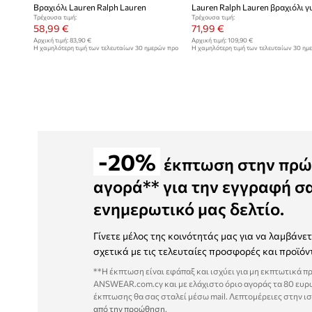
Βραχιόλι Lauren Ralph Lauren
Τρέχουσα τιμή:
Τρέχουσα τιμή:
58,99 €
71,99 €
Αρχική τιμή:
83,90 €
Αρχική τιμή:
109,90 €
Η χαμηλότερη τιμή των τελευταίων 30 ημερών προ
Η χαμηλότερη τιμή των τελευταίων 30 ημ
έκπτωσης:
64,99 €
έκπτωσης:
78,99 €
-20%
έκπτωση στην πρώ
αγορά** για την εγγραφή σ
ενημερωτικό μας δελτίο.
Γίνετε μέλος της κοινότητάς μας για να λαμβάνε
σχετικά με τις τελευταίες προσφορές και προϊόν
**Η έκπτωση είναι εφάπαξ και ισχύει για μη εκπτωτικά π
ANSWEAR.com.cy και με ελάχιστο όριο αγοράς τα 80 ευρ
έκπτωσης θα σας σταλεί μέσω mail. Λεπτομέρειες στην ι
από την προώθηση
.