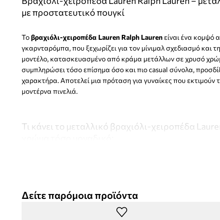
Βραχιόλι-χειροπέδα Lauren Ralph Lauren – μετα
με προστατευτικό πουγκί
Το
βραχιόλι-χειροπέδα Lauren Ralph Lauren
είναι ένα κομψό α
γκαρνταρόμπα, που ξεχωρίζει για τον μίνιμαλ σχεδιασμό και τη
μοντέλο, κατασκευασμένο από κράμα μετάλλων σε χρυσό χρώμα,
συμπληρώσει τόσο επίσημα όσο και πιο casual σύνολα, προσδ
χαρακτήρα. Αποτελεί μια πρόταση για γυναίκες που εκτιμούν τ
μοντέρνα πινελιά.
Τι κάνει το μεταλλικό βραχιόλι-χειροπέδα Laure
χρώμα τόσο μοναδικό;
Μίνιμαλ σχεδιασμός
– ένα βραχιόλι με λεία φόρμα που το
καρπό, προσφέροντας ευελιξία στους συνδυασμούς
Δείτε παρόμοια προϊόντα
Ευέλικτος χαρακτήρας
– το μοντέλο συνδυάζεται τέλεια 