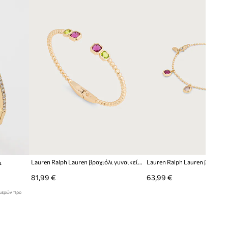
n Ralph Lauren
Lauren Ralph Lauren βραχιόλι γυναικείο ορείχαλκο
ι
81,99 €
63,99 €
ημερών προ