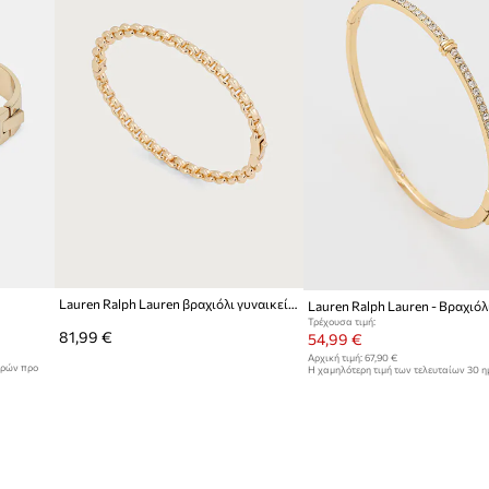
Lauren Ralph Lauren βραχιόλι γυναικείο μεταλλικό
Lauren Ralph Lauren - Βραχιόλ
Τρέχουσα τιμή:
81,99 €
54,99 €
Αρχική τιμή:
67,90 €
ερών προ
Η χαμηλότερη τιμή των τελευταίων 30 
έκπτωσης:
56,99 €