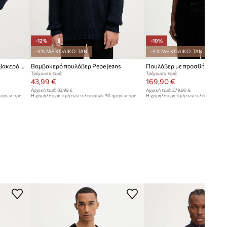
-12%
-10%
-5% ΜΕ ΚΩΔΙΚΟ: TAN
-5% ΜΕ ΚΩΔΙΚΟ: TAN
HUGO πουλόβερ ανδρικό βαμβακερό San Cassius-C2
Βαμβακερό πουλόβερ Pepe Jeans
Τρέχουσα τιμή:
Τρέχουσα τιμή:
43,99 €
169,90 €
Αρχική τιμή:
83,99 €
Αρχική τιμή:
279,90 €
ημερών προ
Η χαμηλότερη τιμή των τελευταίων 30 ημερών προ
Η χαμηλότερη τιμή των τελευταίων 30
έκπτωσης:
49,99 €
έκπτωσης:
189,90 €