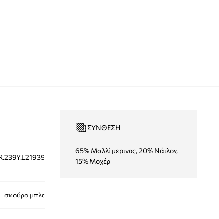
ΣΎΝΘΕΣΗ
65% Μαλλί μερινός, 20% Νάιλον,
.239Y.L21939
15% Μοχέρ
σκούρο μπλε