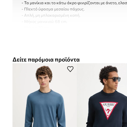
- Τα μανίκια και το κάτω άκρο φινιρίζονται με άνετο, ελ
- Πλεκτό ύφασμα μεσαίου πάχους.
- Απλή, μη μπλοκαρισμένη κοπή.
- Μήκος μανικιού: 68 cm.
- Μήκος: 70 cm.
- Πλάτος μασχάλης: 56 cm.
- Διαστάσεις αναφερόμενες για το μέγεθος: M.
Δείτε παρόμοια προϊόντα