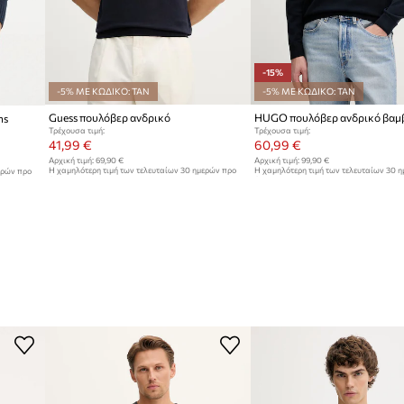
-15%
-5% ΜΕ ΚΩΔΙΚΟ: TAN
-5% ΜΕ ΚΩΔΙΚΟ: TAN
Guess πουλόβερ ανδρικό
ns
Τρέχουσα τιμή:
Τρέχουσα τιμή:
41,99 €
60,99 €
Αρχική τιμή:
69,90 €
Αρχική τιμή:
99,90 €
Η χαμηλότερη τιμή των τελευταίων 30 ημερών προ
Η χαμηλότερη τιμή των τελευταίων 30 
ερών προ
έκπτωσης:
45,99 €
έκπτωσης:
71,99 €