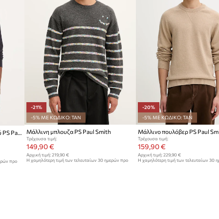
-21%
-20%
-5% ΜΕ ΚΩΔΙΚΟ: TAN
-5% ΜΕ ΚΩΔΙΚΟ: TAN
Μάλλινη μπλουζα PS Paul Smith
Μάλλινο πουλόβερ PS Paul Sm
Πουλόβερ με προσθήκη μαλλιού PS Paul Smith
Τρέχουσα τιμή:
Τρέχουσα τιμή:
149,90 €
159,90 €
Αρχική τιμή:
219,90 €
Αρχική τιμή:
229,90 €
Η χαμηλότερη τιμή των τελευταίων 30 ημερών προ
Η χαμηλότερη τιμή των τελευταίων 30 
ερών προ
έκπτωσης:
189,90 €
έκπτωσης:
199,90 €