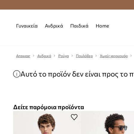
Premium Fashion Benefits
Δωρεάν μεταφορι
Γυναικεία
Ανδρικά
Παιδικά
Home
Answear
Ανδρικά
Ρούχα
Πουλόβερ
Χωρίς φερμουάρ
Αυτό το προϊόν δεν είναι προς το 
Δείτε παρόμοια προϊόντα