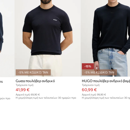
-15%
-5% ΜΕ ΚΩΔΙΚΟ: TAN
-5% ΜΕ ΚΩΔΙΚΟ: TAN
Guess πουλόβερ ανδρικό
ns
Τρέχουσα τιμή:
Τρέχουσα τιμή:
41,99 €
60,99 €
Αρχική τιμή:
69,90 €
Αρχική τιμή:
99,90 €
Η χαμηλότερη τιμή των τελευταίων 30 ημερών προ
Η χαμηλότερη τιμή των τελευταίων 30 
ερών προ
έκπτωσης:
45,99 €
έκπτωσης:
71,99 €