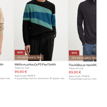
-50%
-50%
-5% ΜΕ ΚΩΔΙΚΟ: TAN
-15% ΜΕ ΚΩΔΙΚΟ: TAN
ith
Μάλλινη μπλουζα PS Paul Smith
Τρέχουσα τιμή:
Τρέχουσα τιμή:
99,90 €
89,90 €
Αρχική τιμή:
199,90 €
Αρχική τιμή:
179,90 €
ημερών προ
Η χαμηλότερη τιμή των τελευταίων 30 ημερών προ
Η χαμηλότερη τιμή των τελευταίων 30
έκπτωσης:
199,90 €
έκπτωσης:
179,90 €