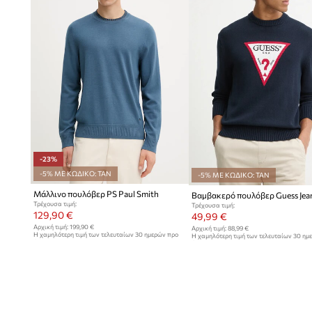
-23%
-5% ΜΕ ΚΩΔΙΚΟ: TAN
-5% ΜΕ ΚΩΔΙΚΟ: TAN
Μάλλινο πουλόβερ PS Paul Smith
Βαμβακερό πουλόβερ Guess Jea
Τρέχουσα τιμή:
Τρέχουσα τιμή:
129,90 €
49,99 €
Αρχική τιμή:
199,90 €
Αρχική τιμή:
88,99 €
Η χαμηλότερη τιμή των τελευταίων 30 ημερών προ
Η χαμηλότερη τιμή των τελευταίων 30 ημ
έκπτωσης:
169,90 €
έκπτωσης:
52,99 €