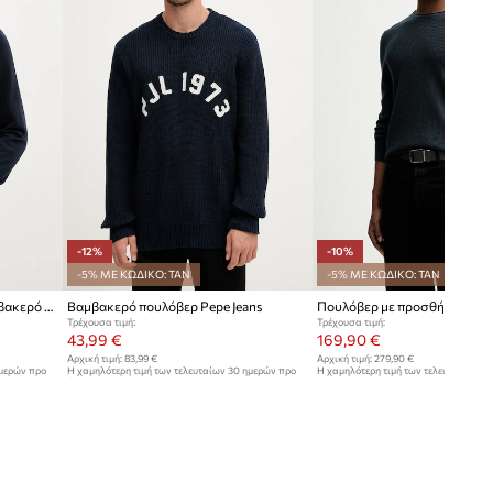
-12%
-10%
-5% ΜΕ ΚΩΔΙΚΟ: TAN
-5% ΜΕ ΚΩΔΙΚΟ: TAN
HUGO πουλόβερ ανδρικό βαμβακερό San Cassius-C2
Βαμβακερό πουλόβερ Pepe Jeans
Τρέχουσα τιμή:
Τρέχουσα τιμή:
43,99 €
169,90 €
Αρχική τιμή:
83,99 €
Αρχική τιμή:
279,90 €
ημερών προ
Η χαμηλότερη τιμή των τελευταίων 30 ημερών προ
Η χαμηλότερη τιμή των τελευταίων 30
έκπτωσης:
49,99 €
έκπτωσης:
189,90 €