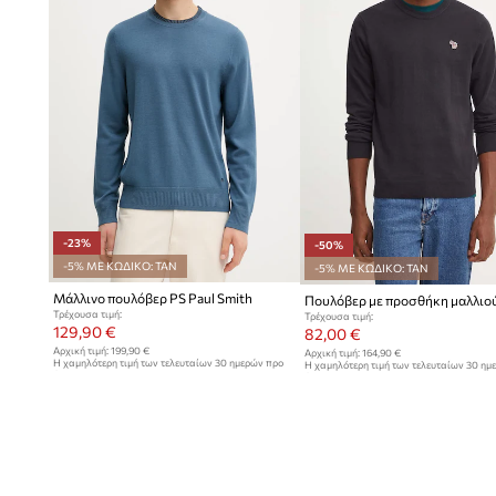
-23%
-50%
-5% ΜΕ ΚΩΔΙΚΟ: TAN
-5% ΜΕ ΚΩΔΙΚΟ: TAN
Μάλλινο πουλόβερ PS Paul Smith
Τρέχουσα τιμή:
Τρέχουσα τιμή:
129,90 €
82,00 €
Αρχική τιμή:
199,90 €
Αρχική τιμή:
164,90 €
Η χαμηλότερη τιμή των τελευταίων 30 ημερών προ
Η χαμηλότερη τιμή των τελευταίων 30 ημ
έκπτωσης:
169,90 €
έκπτωσης:
164,90 €