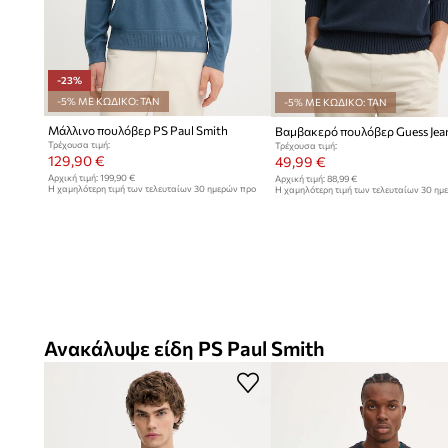
-23%
-5% ΜΕ ΚΩΔΙΚΟ: TAN
-5% ΜΕ ΚΩΔΙΚΟ: TAN
Μάλλινο πουλόβερ PS Paul Smith
Βαμβακερό πουλόβερ Guess Jea
Τρέχουσα τιμή:
Τρέχουσα τιμή:
129,90 €
49,99 €
Αρχική τιμή:
199,90 €
Αρχική τιμή:
88,99 €
Η χαμηλότερη τιμή των τελευταίων 30 ημερών προ
Η χαμηλότερη τιμή των τελευταίων 30 ημ
έκπτωσης:
169,90 €
έκπτωσης:
52,99 €
Ανακάλυψε είδη PS Paul Smith