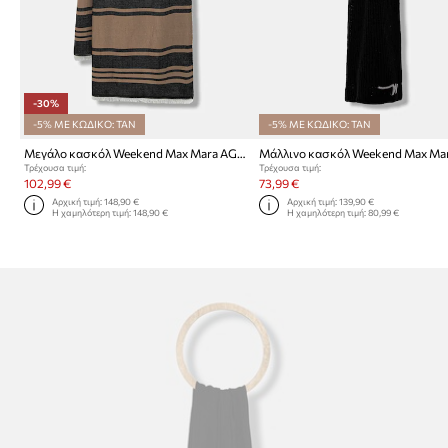
-30%
-5% ΜΕ ΚΩΔΙΚΟ: TAN
-5% ΜΕ ΚΩΔΙΚΟ: TAN
Μεγάλο κασκόλ Weekend Max Mara AGALLO
Τρέχουσα τιμή:
Τρέχουσα τιμή:
102,99 €
73,99 €
Αρχική τιμή:
148,90 €
Αρχική τιμή:
139,90 €
Η χαμηλότερη τιμή:
148,90 €
Η χαμηλότερη τιμή:
80,99 €