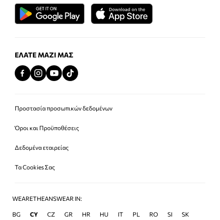
ΕΛΆΤΕ ΜΑΖΊ ΜΑΣ
Προστασία προσωπικών δεδομένων
Όροι και Προϋποθέσεις
Δεδομένα εταιρείας
Τα Cookies Σας
WEARETHEANSWEAR IN:
BG
CY
CZ
GR
HR
HU
IT
PL
RO
SI
SK