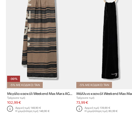
-30%
-5% ΜΕ ΚΩΔΙΚΟ: TAN
-5% ΜΕ ΚΩΔΙΚΟ: TAN
Μεγάλο κασκόλ Weekend Max Mara AGALLO
Τρέχουσα τιμή:
Τρέχουσα τιμή:
102,99 €
73,99 €
Αρχική τιμή:
148,90 €
Αρχική τιμή:
139,90 €
Η χαμηλότερη τιμή:
148,90 €
Η χαμηλότερη τιμή:
80,99 €