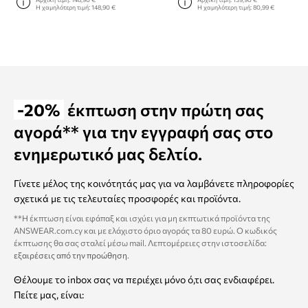
Η χαμηλότερη τιμή:
148,90 €
Η χαμηλότερη τιμή:
80,99 €
-20%
έκπτωση στην πρώτη σας
αγορά** για την εγγραφή σας στο
ενημερωτικό μας δελτίο.
Γίνετε μέλος της κοινότητάς μας για να λαμβάνετε πληροφορίες
σχετικά με τις τελευταίες προσφορές και προϊόντα.
**Η έκπτωση είναι εφάπαξ και ισχύει για μη εκπτωτικά προϊόντα της
ANSWEAR.com.cy και με ελάχιστο όριο αγοράς τα 80 ευρώ. Ο κωδικός
έκπτωσης θα σας σταλεί μέσω mail. Λεπτομέρειες στην ιστοσελίδα:
εξαιρέσεις από την προώθηση
.
Θέλουμε το inbox σας να περιέχει μόνο ό,τι σας ενδιαφέρει.
Πείτε μας, είναι: