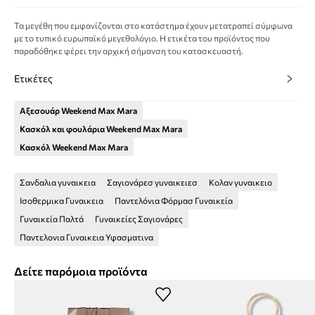
Τα μεγέθη που εμφανίζονται στο κατάστημα έχουν μετατραπεί σύμφωνα
με το τυπικό ευρωπαϊκό μεγεθολόγιο. Η ετικέτα του προϊόντος που
παραδόθηκε φέρει την αρχική σήμανση του κατασκευαστή.
Ετικέτες
Αξεσουάρ Weekend Max Mara
Κασκόλ και φουλάρια Weekend Max Mara
Κασκόλ Weekend Max Mara
Σανδαλια γυναικεια
Σαγιονάρεσ γυναικειεσ
Κολαν γυναικειο
Ισοθερμικα Γυναικεια
Παντελόνια Φόρμασ Γυναικεία
Γυναικεία Παλτά
Γυναικείες Σαγιονάρες
Παντελονια Γυναικεια Υφασματινα
Δείτε παρόμοια προϊόντα