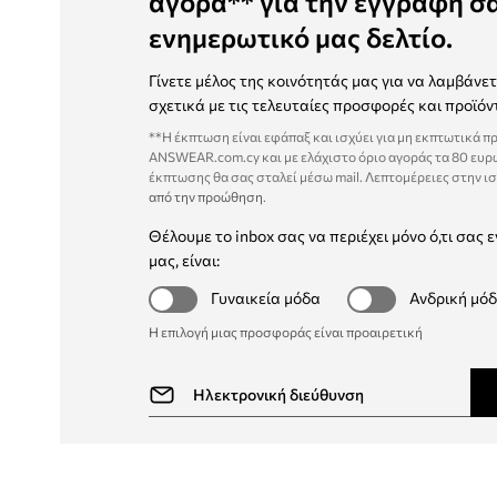
αγορά** για την εγγραφή σ
ενημερωτικό μας δελτίο.
Γίνετε μέλος της κοινότητάς μας για να λαμβάνε
σχετικά με τις τελευταίες προσφορές και προϊόν
**Η έκπτωση είναι εφάπαξ και ισχύει για μη εκπτωτικά π
ANSWEAR.com.cy και με ελάχιστο όριο αγοράς τα 80 ευρ
έκπτωσης θα σας σταλεί μέσω mail. Λεπτομέρειες στην ι
από την προώθηση
.
Θέλουμε το inbox σας να περιέχει μόνο ό,τι σας ε
μας, είναι:
Γυναικεία μόδα
Ανδρική μό
Η επιλογή μιας προσφοράς είναι προαιρετική