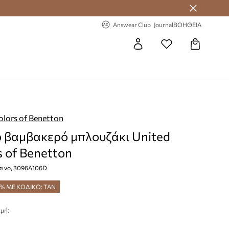
 Answear Club
-20% στην πρώτη παραγγελία
Answear Club
Journal
ΒΟΗΘΕΙΑ
olors of Benetton
βαμβακερό μπλουζάκι United
s of Benetton
σινο, 3096A106D
5% ΜΕ ΚΩΔΙΚΟ: TAN
μή: