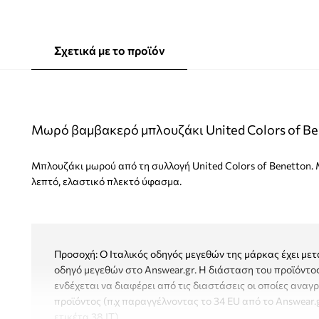
Σχετικά με το προϊόν
Μωρό βαμβακερό μπλουζάκι United Colors of Be
Μπλουζάκι μωρού από τη συλλογή United Colors of Benetton
λεπτό, ελαστικό πλεκτό ύφασμα.
Προσοχή: Ο Ιταλικός οδηγός μεγεθών της μάρκας έχει με
οδηγό μεγεθών στο Answear.gr. H διάσταση του προϊόντο
ενδέχεται να διαφέρει από τις διαστάσεις οι οποίες αναγ
προϊόντος (π.χ παραγγέλνοντας το 34 EU από το Answear.
ετικέτα 38 ΙΤ).