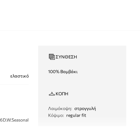
ΣΎΝΘΕΣΗ
100% Βαμβάκι
ελαστικό
ΚΟΠΉ
Λαιμόκοψη
:
στρογγυλή
Κόψιμο
:
regular fit
6D.W.Seasonal