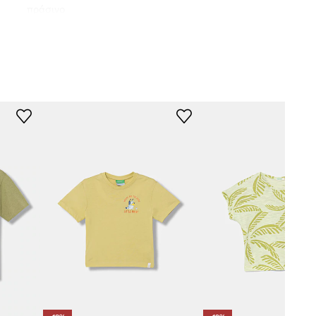
πράσινο
nited Colors of
Benetton