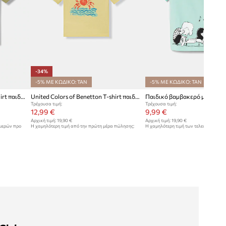
-34%
-5% ΜΕ ΚΩΔΙΚΟ: TAN
-5% ΜΕ ΚΩΔΙΚΟ: TAN
United Colors of Benetton T-shirt παιδικό βαμβακερό
United Colors of Benetton T-shirt παιδικό βαμβακερό
Τρέχουσα τιμή:
Τρέχουσα τιμή:
12,99 €
9,99 €
Αρχική τιμή:
19,90 €
Αρχική τιμή:
19,90 €
ημερών προ
Η χαμηλότερη τιμή από την πρώτη μέρα πώλησης:
Η χαμηλότερη τιμή των τελευταίων 30
19,90 €
έκπτωσης:
10,99 €