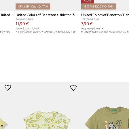
-20%
-5% ΜΕ ΚΩΔΙΚΟ: TAN
-5% ΜΕ ΚΩΔΙΚΟ: TAN
Παιδικό βαμβακερό μπλουζάκι United Colors of Benetton
United Colors of Benetton t-shirt παιδικό με βαμβάκι
Τρέχουσα τιμή:
Τρέχουσα τιμή:
11,99 €
7,90 €
Αρχική τιμή:
19,90 €
Αρχική τιμή:
9,90 €
ερών προ
Η χαμηλότερη τιμή των τελευταίων 30 ημερών προ
Η χαμηλότερη τιμή των τελευταίων 30 
έκπτωσης:
12,99 €
έκπτωσης:
9,90 €