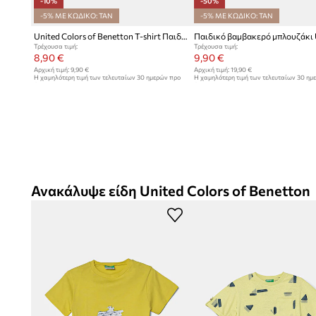
-10%
-50%
-5% ΜΕ ΚΩΔΙΚΟ: TAN
-5% ΜΕ ΚΩΔΙΚΟ: TAN
United Colors of Benetton T-shirt Παιδικό βαμβακερό
Τρέχουσα τιμή:
Τρέχουσα τιμή:
8,90 €
9,90 €
Αρχική τιμή:
9,90 €
Αρχική τιμή:
19,90 €
Η χαμηλότερη τιμή των τελευταίων 30 ημερών προ
Η χαμηλότερη τιμή των τελευταίων 30 ημ
έκπτωσης:
9,90 €
έκπτωσης:
19,90 €
Ανακάλυψε είδη United Colors of Benetton