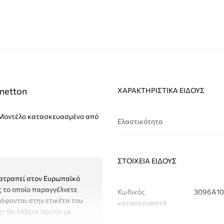
netton
ΧΑΡΑΚΤΗΡΙΣΤΙΚΆ ΕΊΔΟΥΣ
. Μοντέλο κατασκευασμένο από
Ελαστικότητα
ΣΤΟΙΧΕΊΑ ΕΊΔΟΥΣ
τατραπεί στον Ευρωπαϊκό
ς το οποίο παραγγέλνετε
Κωδικός
3096A10
ράφονται στην ετικέτα του
κατασκευαστή
gr θα λάβετε προϊόν με