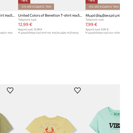
-18%
-19%
-5% ΜΕ ΚΩΔΙΚΟ: TAN
-5% ΜΕ ΚΩΔΙΚΟ: TAN
United Colors of Benetton T-shirt παιδικό βαμβακερό
United Colors of Benetton T-shirt παιδικό βαμβακερό
Τρέχουσα τιμή:
Τρέχουσα τιμή:
12,99 €
7,99 €
Αρχική τιμή:
15,99 €
Αρχική τιμή:
9,90 €
ημερών προ
Η χαμηλότερη τιμή από την πρώτη μέρα πώλησης:
Η χαμηλότερη τιμή των τελευταίων 30
15,99 €
έκπτωσης:
9,90 €