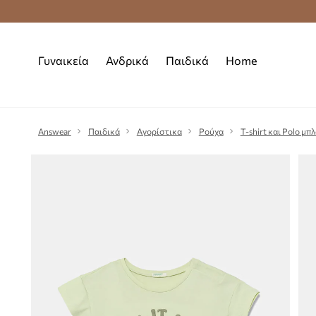
Premium Fashion Benefits
Δωρεάν μεταφορι
Γυναικεία
Ανδρικά
Παιδικά
Home
Answear
Παιδικά
Αγορίστικα
Ρούχα
T-shirt και Polo μπ