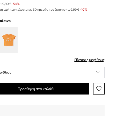
:
19,90 €
-54%
η τιμή των τελευταίων 30 ημερών προ έκπτωσης:
9,99 €
 -10%
πράσινο
Πίνακας μεγέθους
εγέθους
Προσθήκη στο καλάθι