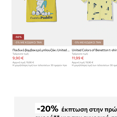
-50%
-5% ΜΕ ΚΩΔΙΚΟ: TAN
-5% ΜΕ ΚΩΔΙΚΟ: TAN
Παιδικό βαμβακερό μπλουζάκι United Colors of Benetton
Τρέχουσα τιμή:
Τρέχουσα τιμή:
9,90 €
11,99 €
Αρχική τιμή:
19,90 €
Αρχική τιμή:
19,90 €
Η χαμηλότερη τιμή των τελευταίων 30 ημερών προ
Η χαμηλότερη τιμή των τελευταίων 30 ημ
έκπτωσης:
19,90 €
έκπτωσης:
12,99 €
-20%
έκπτωση στην πρώ