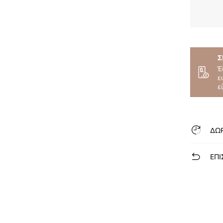
Σ
Έ
ε
ε
ΔΩ
ΕΠΙ