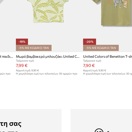
-19%
-20%
-5% ΜΕ ΚΩΔΙΚΟ: TAN
-5% ΜΕ ΚΩΔΙΚΟ: TAN
United Colors of Benetton t-shirt παιδικό με βαμβάκι
Μωρό βαμβακερό μπλουζάκι United Colors of Benetton
Τρέχουσα τιμή:
Τρέχουσα τιμή:
7,99 €
7,90 €
Αρχική τιμή:
9,90 €
Αρχική τιμή:
9,90 €
ερών προ
Η χαμηλότερη τιμή των τελευταίων 30 ημερών προ
Η χαμηλότερη τιμή των τελευταίων 30 
έκπτωσης:
9,90 €
έκπτωσης:
9,90 €
τη σας