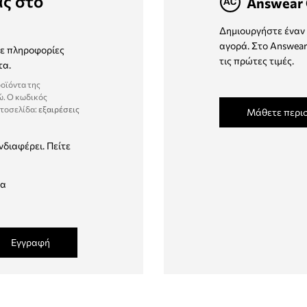
ας στο
Answear 
Δημιουργήστε έναν 
αγορά. Στο Answear
τε πληροφορίες
τις πρώτες τιμές.
τα.
ροϊόντα της
ώ. Ο κωδικός
στοσελίδα:
εξαιρέσεις
Μάθετε περι
νδιαφέρει. Πείτε
δα
Εγγραφή