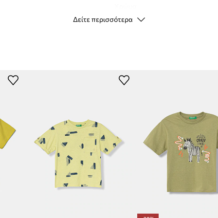
Χρώμα
Δείτε περισσότερα
ες χημικές ουσίες (όπως
 φορμαλδεΰδη ή βαρέα
Μάρκα
U
υνα, αποσπώμενα ή πολύ
Κατασκευαστής
ID προϊόντος