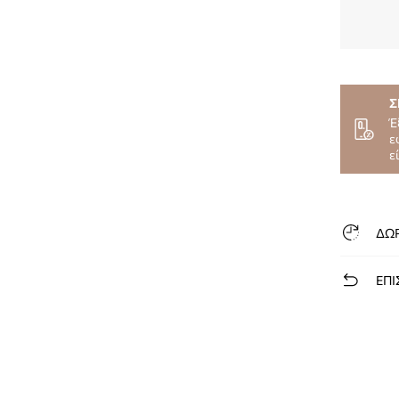
Σ
Έ
ε
ε
ΔΩ
ΕΠΙ