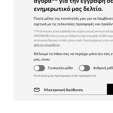
αγορά** για την εγγραφή σ
ενημερωτικό μας δελτίο.
Γίνετε μέλος της κοινότητάς μας για να λαμβάνε
σχετικά με τις τελευταίες προσφορές και προϊόν
**Η έκπτωση είναι εφάπαξ και ισχύει για μη εκπτωτικά π
ANSWEAR.com.cy και με ελάχιστο όριο αγοράς τα 80 ευρ
έκπτωσης θα σας σταλεί μέσω mail. Λεπτομέρειες στην ι
από την προώθηση
.
Θέλουμε το inbox σας να περιέχει μόνο ό,τι σας ε
μας, είναι:
Γυναικεία μόδα
Ανδρική μό
Η επιλογή μιας προσφοράς είναι προαιρετική