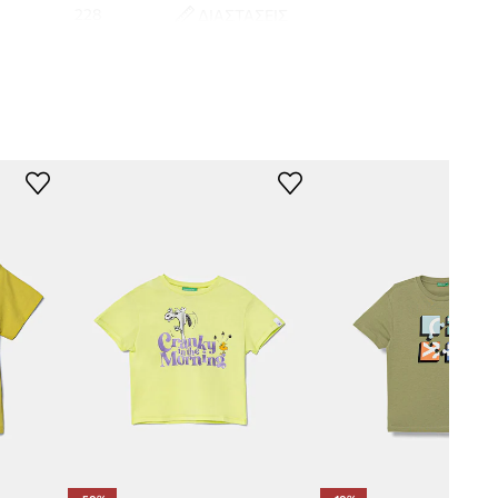
228
ΔΙΑΣΤΑΣΕΙΣ
Μήκος
:
46 cm
πράσινο
Πλάτος μασχάλης
:
36 cm
Διαστάσεις που δίνονται για το
nited Colors of
ύψος
:
110 cm
Benetton
Πίνακας μεγέθους