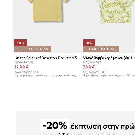
-18%
-19%
-5% ΜΕ ΚΩΔΙΚΟ: TAN
-5% ΜΕ ΚΩΔΙΚΟ: TAN
United Colors of Benetton T-shirt παιδικό βαμβακερό
Τρέχουσα τιμή:
Τρέχουσα τιμή:
12,99 €
7,99 €
Αρχική τιμή:
15,99 €
Αρχική τιμή:
9,90 €
Η χαμηλότερη τιμή από την πρώτη μέρα πώλησης:
Η χαμηλότερη τιμή των τελευταίων 30 ημ
15,99 €
έκπτωσης:
9,90 €
-20%
έκπτωση στην πρώ