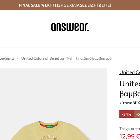
κά άνω των 70 €
FINAL SALE %
ΕΚΠΤΩΣΗ ΣΕ ΧΙΛΙΑΔΕΣ ΕΙΔΗ [ΔΕΙΤΕ]
Αποστολή σε 24 ώρες
Εξοικονομήστε με το
λουζάκια
United Colors of Benetton T-shirt παιδικό βαμβακερό
United C
Unite
βαμβ
κίτρινο 3I
-34%
-
Τρέχουσα τι
12,99 