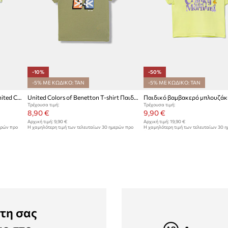
-10%
-50%
-5% ΜΕ ΚΩΔΙΚΟ: TAN
-5% ΜΕ ΚΩΔΙΚΟ: TAN
Μωρό βαμβακερό μπλουζάκι United Colors of Benetton
United Colors of Benetton T-shirt Παιδικό βαμβακερό
Τρέχουσα τιμή:
Τρέχουσα τιμή:
8,90 €
9,90 €
Αρχική τιμή:
9,90 €
Αρχική τιμή:
19,90 €
ερών προ
Η χαμηλότερη τιμή των τελευταίων 30 ημερών προ
Η χαμηλότερη τιμή των τελευταίων 30 
έκπτωσης:
9,90 €
έκπτωσης:
19,90 €
τη σας