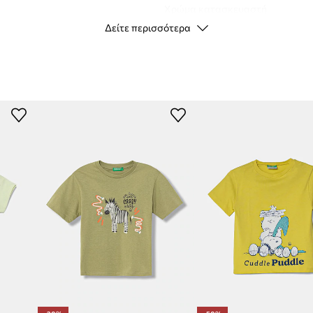
Χρώμα κατασκευαστή
Δείτε περισσότερα
α κινήσεων,
Χρώμα
 ευαίσθητο δέρμα του
Μάρκα
U
ιορίζει τις κινήσεις
Κατασκευαστής
ID προϊόντος
ορες περιστάσεις
ζει το λαιμό και
irt και τραβάει την