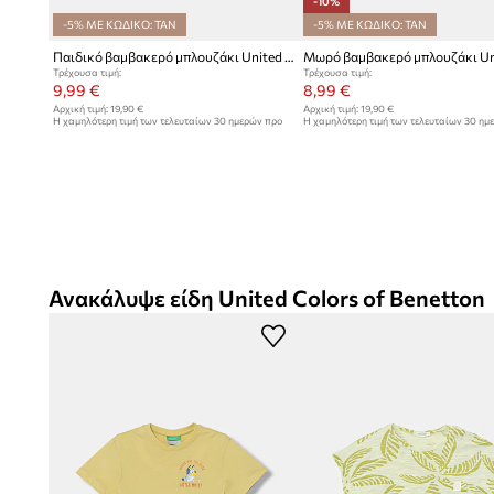
-10%
-5% ΜΕ ΚΩΔΙΚΟ: TAN
-5% ΜΕ ΚΩΔΙΚΟ: TAN
Παιδικό βαμβακερό μπλουζάκι United Colors of Benetton
Τρέχουσα τιμή:
Τρέχουσα τιμή:
9,99 €
8,99 €
Αρχική τιμή:
19,90 €
Αρχική τιμή:
19,90 €
Η χαμηλότερη τιμή των τελευταίων 30 ημερών προ
Η χαμηλότερη τιμή των τελευταίων 30 ημ
έκπτωσης:
10,99 €
έκπτωσης:
9,99 €
Ανακάλυψε είδη United Colors of Benetton