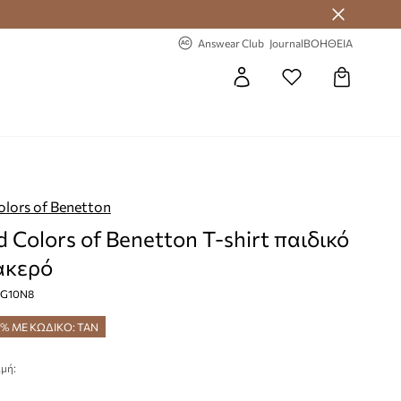
 Answear Club
-20% στην πρώτη παραγγελία
Answear Club
Journal
ΒΟΗΘΕΙΑ
olors of Benetton
d Colors of Benetton T-shirt παιδικό
ακερό
1XG10N8
5% ΜΕ ΚΩΔΙΚΟ: TAN
μή:
€