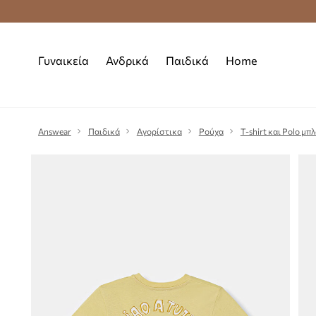
Premium Fashion Benefits
Δωρεάν μεταφορι
Γυναικεία
Ανδρικά
Παιδικά
Home
Answear
Παιδικά
Αγορίστικα
Ρούχα
T-shirt και Polo μπ