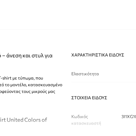
 – άνεση και στυλ για
ΧΑΡΑΚΤΗΡΙΣΤΙΚΆ ΕΊΔΟΥΣ
Ελαστικότητα
 T-shirt με τύπωμα, που
υτό το μοντέλο, κατασκευασμένο
ροφεύοντας τους μικρούς μας
ΣΤΟΙΧΕΊΑ ΕΊΔΟΥΣ
Κωδικός
3I1XG1
rt United Colors of
κατασκευαστή