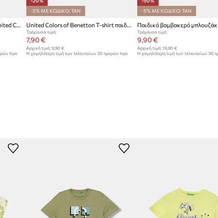
-20%
-50%
-5% ΜΕ ΚΩΔΙΚΟ: TAN
-5% ΜΕ ΚΩΔΙΚΟ: TAN
Μωρό βαμβακερό μπλουζάκι United Colors of Benetton
United Colors of Benetton T-shirt παιδικό βαμβακερό
Τρέχουσα τιμή:
Τρέχουσα τιμή:
7,90 €
9,90 €
Αρχική τιμή:
9,90 €
Αρχική τιμή:
19,90 €
ερών προ
Η χαμηλότερη τιμή των τελευταίων 30 ημερών προ
Η χαμηλότερη τιμή των τελευταίων 30 
έκπτωσης:
9,90 €
έκπτωσης:
19,90 €