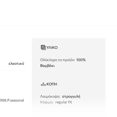
ΥΛΙΚΌ
Ολόκληρο το προϊόν
:
100%
ελαστικό
Βαμβάκι
ΚΟΠΉ
Λαιμόκοψη
:
στρογγυλή
0N8.P.seasonal
Κόψιμο
:
regular fit