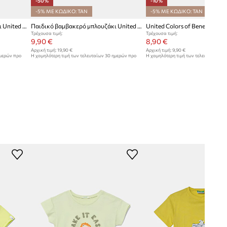
-50%
-10%
-5% ΜΕ ΚΩΔΙΚΟ: TAN
-5% ΜΕ ΚΩΔΙΚΟ: TAN
Παιδικό βαμβακερό μπλουζάκι United Colors of Benetton
Παιδικό βαμβακερό μπλουζάκι United Colors of Benetton
Τρέχουσα τιμή:
Τρέχουσα τιμή:
9,90 €
8,90 €
Αρχική τιμή:
19,90 €
Αρχική τιμή:
9,90 €
ημερών προ
Η χαμηλότερη τιμή των τελευταίων 30 ημερών προ
Η χαμηλότερη τιμή των τελευταίων 30
έκπτωσης:
19,90 €
έκπτωσης:
9,90 €