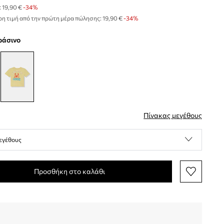
:
19,90 €
-34%
η τιμή από την πρώτη μέρα πώλησης:
19,90 €
 -34%
πράσινο
Πίνακας μεγέθους
εγέθους
Προσθήκη στο καλάθι