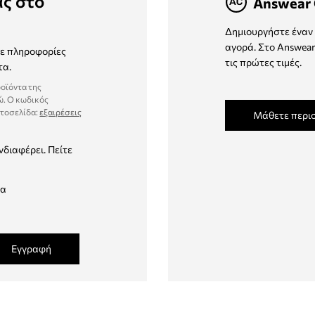
ας στο
Answear 
Δημιουργήστε έναν 
αγορά. Στο Answear
τε πληροφορίες
τις πρώτες τιμές.
τα.
ροϊόντα της
ώ. Ο κωδικός
στοσελίδα:
εξαιρέσεις
Μάθετε περι
νδιαφέρει. Πείτε
δα
Εγγραφή