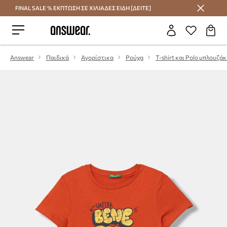
FINAL SALE % ΕΚΠΤΩΣΗ ΣΕ ΧΙΛΙΑΔΕΣ ΕΙΔΗ [ΔΕΙΤΕ]
Εξοικονομήστε με το Answear Club
Answear
Παιδικά
Αγορίστικα
Ρούχα
T-shirt και Polo μπλουζάκ