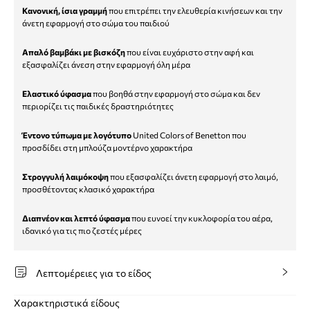
Κανονική, ίσια γραμμή
που επιτρέπει την ελευθερία κινήσεων και την
άνετη εφαρμογή στο σώμα του παιδιού
Απαλό βαμβάκι με βισκόζη
που είναι ευχάριστο στην αφή και
εξασφαλίζει άνεση στην εφαρμογή όλη μέρα
Ελαστικό ύφασμα
που βοηθά στην εφαρμογή στο σώμα και δεν
περιορίζει τις παιδικές δραστηριότητες
Έντονο τύπωμα με λογότυπο
United Colors of Benetton που
προσδίδει στη μπλούζα μοντέρνο χαρακτήρα
Στρογγυλή λαιμόκοψη
που εξασφαλίζει άνετη εφαρμογή στο λαιμό,
προσθέτοντας κλασικό χαρακτήρα
Διαπνέον και λεπτό ύφασμα
που ευνοεί την κυκλοφορία του αέρα,
ιδανικό για τις πιο ζεστές μέρες
Λεπτομέρειες για το είδος
Χαρακτηριστικά είδους