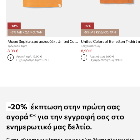
-10%
-10%
-5% ΜΕ ΚΩΔΙΚΟ: TAN
-5% ΜΕ ΚΩΔΙΚΟ: TAN
Μωρό βαμβακερό μπλουζάκι United Colors of Benetton
Τρέχουσα τιμή:
Τρέχουσα τιμή:
8,99 €
8,90 €
Αρχική τιμή:
19,90 €
Αρχική τιμή:
9,90 €
Η χαμηλότερη τιμή:
9,99 €
Η χαμηλότερη τιμή:
9,90 €
-20%
έκπτωση στην πρώτη σας
αγορά** για την εγγραφή σας στο
ενημερωτικό μας δελτίο.
Γίνετε μέλος της κοινότητάς μας για να λαμβάνετε πληροφορίες