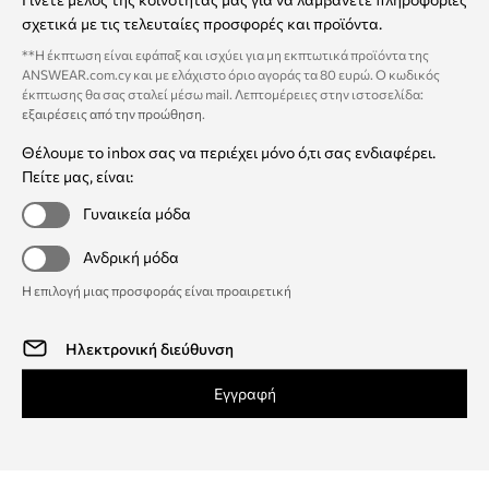
σχετικά με τις τελευταίες προσφορές και προϊόντα.
**Η έκπτωση είναι εφάπαξ και ισχύει για μη εκπτωτικά προϊόντα της
ANSWEAR.com.cy και με ελάχιστο όριο αγοράς τα 80 ευρώ. Ο κωδικός
έκπτωσης θα σας σταλεί μέσω mail. Λεπτομέρειες στην ιστοσελίδα:
εξαιρέσεις από την προώθηση
.
Θέλουμε το inbox σας να περιέχει μόνο ό,τι σας ενδιαφέρει.
Πείτε μας, είναι:
Γυναικεία μόδα
Ανδρική μόδα
Η επιλογή μιας προσφοράς είναι προαιρετική
Εγγραφή