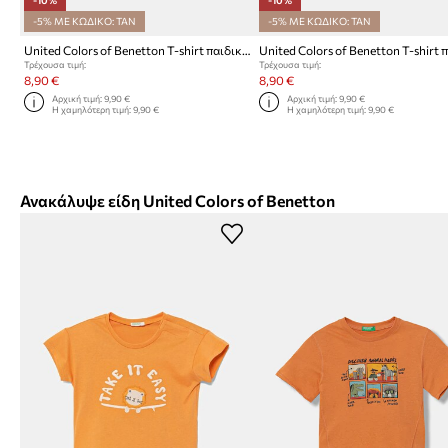
-10%
-10%
-5% ΜΕ ΚΩΔΙΚΟ: TAN
-5% ΜΕ ΚΩΔΙΚΟ: TAN
United Colors of Benetton T-shirt παιδικό βαμβακερό
Τρέχουσα τιμή:
Τρέχουσα τιμή:
8,90 €
8,90 €
Αρχική τιμή:
9,90 €
Αρχική τιμή:
9,90 €
Η χαμηλότερη τιμή:
9,90 €
Η χαμηλότερη τιμή:
9,90 €
Ανακάλυψε είδη United Colors of Benetton