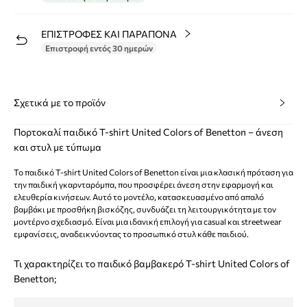
ΕΠΙΣΤΡΟΦΕΣ ΚΑΙ ΠΑΡΑΠΟΝΑ
Επιστροφή εντός 30 ημερών
Σχετικά με το προϊόν
Πορτοκαλί παιδικό T-shirt United Colors of Benetton – άνεση
και στυλ με τύπωμα
Το παιδικό T-shirt United Colors of Benetton είναι μια κλασική πρόταση για
την παιδική γκαρνταρόμπα, που προσφέρει άνεση στην εφαρμογή και
ελευθερία κινήσεων. Αυτό το μοντέλο, κατασκευασμένο από απαλό
βαμβάκι με προσθήκη βισκόζης, συνδυάζει τη λειτουργικότητα με τον
μοντέρνο σχεδιασμό. Είναι μια ιδανική επιλογή για casual και streetwear
εμφανίσεις, αναδεικνύοντας το προσωπικό στυλ κάθε παιδιού.
Τι χαρακτηρίζει το παιδικό βαμβακερό T-shirt United Colors of
Benetton;