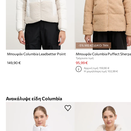
-5% ΜΕ ΚΩΔΙΚΟ: TAN
Μπουφάν Columbia Leadbetter Point
Μπουφάν Columbia Puffect Sherp
Τρέχουσα τιμή:
149,90 €
95,99 €
Αρχική τιμή:
159,90 €
Η χαμηλότερη τιμή:
102,99 €
Ανακάλυψε είδη Columbia