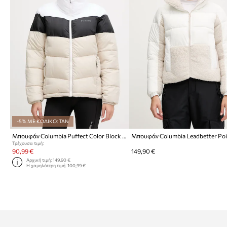
-5% ΜΕ ΚΩΔΙΚΟ: TAN
Μπουφάν Columbia Puffect Color Block Jkt
Μπουφάν Columbia Leadbetter Po
Τρέχουσα τιμή:
90,99 €
149,90 €
Αρχική τιμή:
149,90 €
Η χαμηλότερη τιμή:
100,99 €