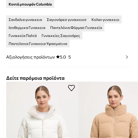
Κοντά μπουφάν Columbia
Σανδαλια γυναικεια
Σαγιονάρεσ γυναικειεσ
Κολαν γυναικειο
Ισοθερμικα Γυναικεια
Παντελόνια Φόρμασ Γυναικεία
Γυναικεία Παλτά
Γυναικείες Σαγιονάρες
Παντελονια Γυναικεια Υφασματινα
Αξιολογήσεις προϊόντων
5.0
5
Δείτε παρόμοια προϊόντα