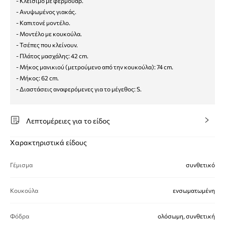
- Κλείσιμο με φερμουάρ.
- Ανυψωμένος γιακάς.
- Καπιτονέ μοντέλο.
- Μοντέλο με κουκούλα.
- Τσέπες που κλείνουν.
- Πλάτος μασχάλης: 42 cm.
- Μήκος μανικιού (μετρούμενο από την κουκούλα): 74 cm.
- Μήκος: 62 cm.
- Διαστάσεις αναφερόμενες για το μέγεθος: S.
Λεπτομέρειες για το είδος
Χαρακτηριστικά είδους
Γέμισμα
συνθετικό
Κουκούλα
ενσωματωμένη
Φόδρα
ολόσωμη, συνθετική