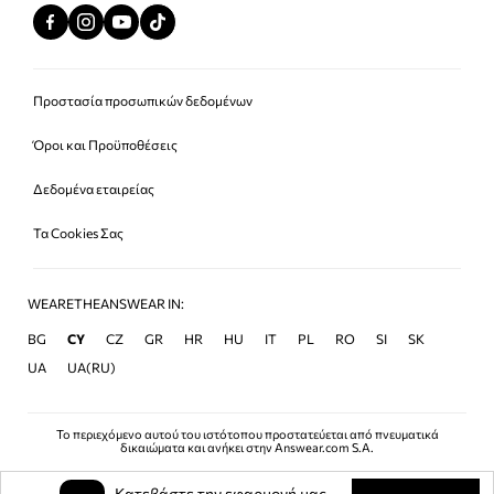
Προστασία προσωπικών δεδομένων
Όροι και Προϋποθέσεις
Δεδομένα εταιρείας
Τα Cookies Σας
WEARETHEANSWEAR IN:
BG
CY
CZ
GR
HR
HU
IT
PL
RO
SI
SK
UA
UA(RU)
Το περιεχόμενο αυτού του ιστότοπου προστατεύεται από πνευματικά
δικαιώματα και ανήκει στην Answear.com S.A.
Κατεβάστε την εφαρμογή μας