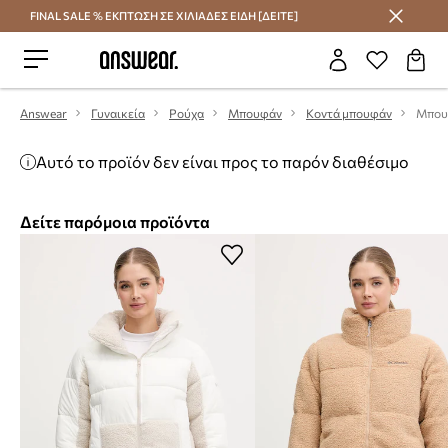
FINAL SALE % ΕΚΠΤΩΣΗ ΣΕ ΧΙΛΙΑΔΕΣ ΕΙΔΗ [ΔΕΙΤΕ]
Εξοικονομήστε με το Answear Club
Answear
Γυναικεία
Ρούχα
Μπουφάν
Κοντά μπουφάν
Μπου
Αυτό το προϊόν δεν είναι προς το παρόν διαθέσιμο
Δείτε παρόμοια προϊόντα