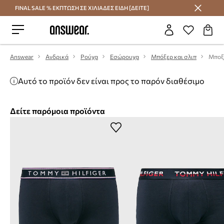
FINAL SALE % ΕΚΠΤΩΣΗ ΣΕ ΧΙΛΙΑΔΕΣ ΕΙΔΗ [ΔΕΙΤΕ]
Εξοικονομήστε με το Answear Club
Answear
Ανδρικά
Ρούχα
Εσώρουχα
Μπόξερ και σλιπ
Μποξε
Αυτό το προϊόν δεν είναι προς το παρόν διαθέσιμο
Δείτε παρόμοια προϊόντα