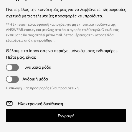
Γίνετε μέλος της κοινότητάς μας για να λαμβάνετε πληροφορίες
σχετικά με τις τελευταίες προσφορές και προϊόντα.
**Η έκπτωση είναι εφάπαξ και ισχύει για μη εκπτωτικά προϊόντα της
ANSWEAR.com.cy και με ελάχιστο όριο αγοράς τα 80 ευρώ. Ο κωδικός
έκπτωσης θα σας σταλεί μέσω mail. Λεπτομέρειες στην ιστοσελίδα:
εξαιρέσεις από την προώθηση
.
Θέλουμε το inbox σας να περιέχει μόνο ό,τι σας ενδιαφέρει.
Πείτε μας, είναι:
Γυναικεία μόδα
Ανδρική μόδα
Η επιλογή μιας προσφοράς είναι προαιρετική
Εγγραφή