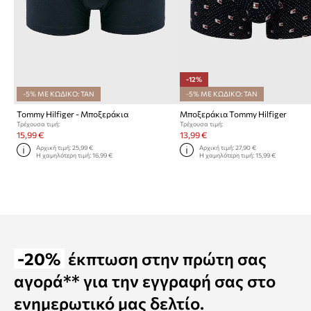
-12%
-5% ΜΕ ΚΩΔΙΚΟ: TAN
-5% ΜΕ ΚΩΔΙΚΟ: TAN
Tommy Hilfiger - Μποξεράκια
Μποξεράκια Tommy Hilfiger
Τρέχουσα τιμή:
Τρέχουσα τιμή:
15,99 €
13,99 €
Αρχική τιμή:
25,99 €
Αρχική τιμή:
27,90 €
Η χαμηλότερη τιμή:
16,99 €
Η χαμηλότερη τιμή:
15,99 €
-20%
έκπτωση στην πρώτη σας
αγορά** για την εγγραφή σας στο
ενημερωτικό μας δελτίο.