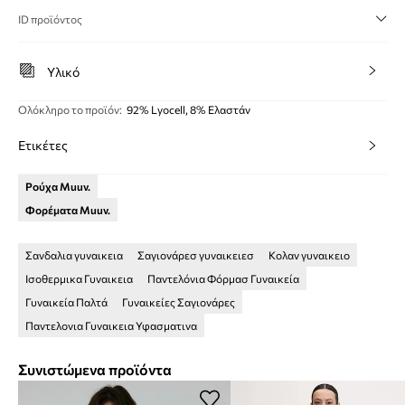
ID προϊόντος
Υλικό
Ολόκληρο το προϊόν
:
92% Lyocell, 8% Ελαστάν
Ετικέτες
Ρούχα Muuv.
Φορέματα Muuv.
Σανδαλια γυναικεια
Σαγιονάρεσ γυναικειεσ
Κολαν γυναικειο
Ισοθερμικα Γυναικεια
Παντελόνια Φόρμασ Γυναικεία
Γυναικεία Παλτά
Γυναικείες Σαγιονάρες
Παντελονια Γυναικεια Υφασματινα
Συνιστώμενα προϊόντα