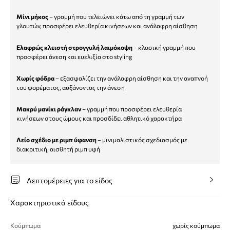
Μίνι μήκος
– γραμμή που τελειώνει κάτω από τη γραμμή των
γλουτών, προσφέρει ελευθερία κινήσεων και ανάλαφρη αίσθηση
Ελαφρώς κλειστή στρογγυλή λαιμόκοψη
– κλασική γραμμή που
προσφέρει άνεση και ευελιξία στο styling
Χωρίς φόδρα
– εξασφαλίζει την ανάλαφρη αίσθηση και την αναπνοή
του φορέματος, αυξάνοντας την άνεση
Μακρύ μανίκι ράγκλαν
– γραμμή που προσφέρει ελευθερία
κινήσεων στους ώμους και προσδίδει αθλητικό χαρακτήρα
Λείο σχέδιο με ριμπ ύφανση
– μινιμαλιστικός σχεδιασμός με
διακριτική, αισθητή ριμπ υφή
Λεπτομέρειες για το είδος
Χαρακτηριστικά είδους
Κούμπωμα
χωρίς κούμπωμα