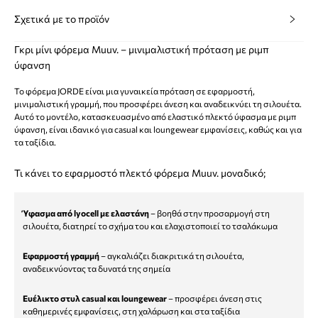
Σχετικά με το προϊόν
Γκρι μίνι φόρεμα Muuv. – μινιμαλιστική πρόταση με ριμπ
ύφανση
Το φόρεμα JORDE είναι μια γυναικεία πρόταση σε εφαρμοστή,
μινιμαλιστική γραμμή, που προσφέρει άνεση και αναδεικνύει τη σιλουέτα.
Αυτό το μοντέλο, κατασκευασμένο από ελαστικό πλεκτό ύφασμα με ριμπ
ύφανση, είναι ιδανικό για casual και loungewear εμφανίσεις, καθώς και για
τα ταξίδια.
Τι κάνει το εφαρμοστό πλεκτό φόρεμα Muuv. μοναδικό;
Ύφασμα από lyocell με ελαστάνη
– βοηθά στην προσαρμογή στη
σιλουέτα, διατηρεί το σχήμα του και ελαχιστοποιεί το τσαλάκωμα
Εφαρμοστή γραμμή
– αγκαλιάζει διακριτικά τη σιλουέτα,
αναδεικνύοντας τα δυνατά της σημεία
Ευέλικτο στυλ casual και loungewear
– προσφέρει άνεση στις
καθημερινές εμφανίσεις, στη χαλάρωση και στα ταξίδια