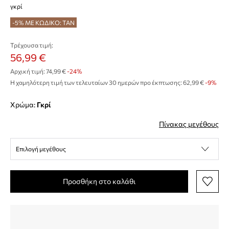
γκρί
-5% ΜΕ ΚΩΔΙΚΟ: TAN
Τρέχουσα τιμή:
56,99 €
Αρχική τιμή:
74,99 €
-24%
Η χαμηλότερη τιμή των τελευταίων 30 ημερών προ έκπτωσης:
62,99 €
 -9%
Χρώμα:
γκρί
Πίνακας μεγέθους
Επιλογή μεγέθους
Προσθήκη στο καλάθι