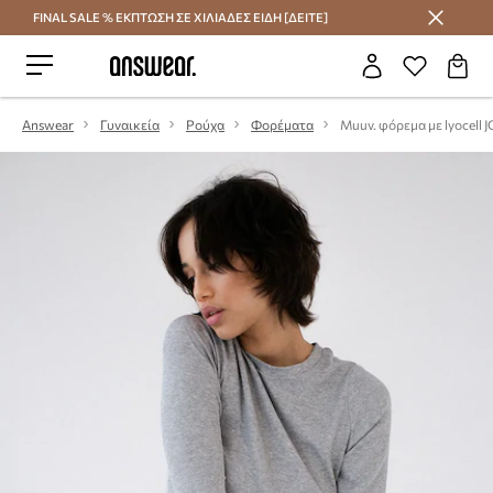
FINAL SALE % ΕΚΠΤΩΣΗ ΣΕ ΧΙΛΙΑΔΕΣ ΕΙΔΗ [ΔΕΙΤΕ]
Εξοικονομήστε με το Answear Club
Answear
Γυναικεία
Ρούχα
Φορέματα
Muuv. φόρεμα με lyocell