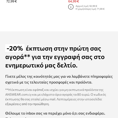
72,99 €
64,99 €
Αρχική τιμή:
92,99 €
Η χαμηλότερη τιμή:
71,99 €
-20%
έκπτωση στην πρώτη σας
αγορά** για την εγγραφή σας στο
ενημερωτικό μας δελτίο.
Γίνετε μέλος της κοινότητάς μας για να λαμβάνετε πληροφορίες
σχετικά με τις τελευταίες προσφορές και προϊόντα.
**Η έκπτωση είναι εφάπαξ και ισχύει για μη εκπτωτικά προϊόντα της
ANSWEAR.com.cy και με ελάχιστο όριο αγοράς τα 80 ευρώ. Ο κωδικός
έκπτωσης θα σας σταλεί μέσω mail. Λεπτομέρειες στην ιστοσελίδα:
εξαιρέσεις από την προώθηση
.
Θέλουμε το inbox σας να περιέχει μόνο ό,τι σας ενδιαφέρει.