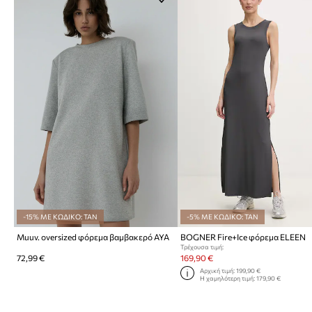
-15% ΜΕ ΚΩΔΙΚΟ: TAN
-5% ΜΕ ΚΩΔΙΚΟ: TAN
Muuv. oversized φόρεμα βαμβακερό AYA
BOGNER Fire+Ice φόρεμα ELEEN
Τρέχουσα τιμή:
72,99 €
169,90 €
Αρχική τιμή:
199,90 €
Η χαμηλότερη τιμή:
179,90 €