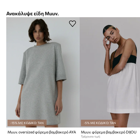
Ανακάλυψε είδη Muuv.
-15% ΜΕ ΚΩΔΙΚΟ: TAN
-5% ΜΕ ΚΩΔΙΚΟ: TAN
Muuv. oversized φόρεμα βαμβακερό AYA
Muuv. φόρεμα βαμβακερό DIJOU
Τρέχουσα τιμή: