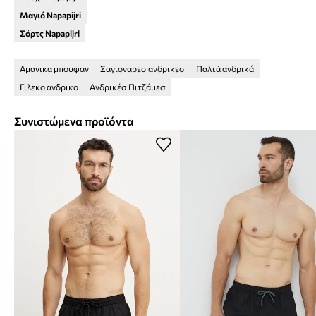
Μαγιό Napapijri
Σόρτς Napapijri
Αμανικα μπουφαν
Σαγιοναρεσ ανδρικεσ
Παλτά ανδρικά
Γιλεκο ανδρικο
Ανδρικέσ Πιτζάμεσ
Συνιστώμενα προϊόντα