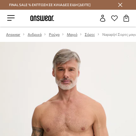
FINAL SALE % ΕΚΠΤΩΣΗ ΣΕ ΧΙΛΙΑΔΕΣ ΕΙΔΗ [ΔΕΙΤΕ]
Εξοικονομήστε με το Answear Club
Answear
Ανδρικά
Ρούχα
Μαγιό
Σόρτς