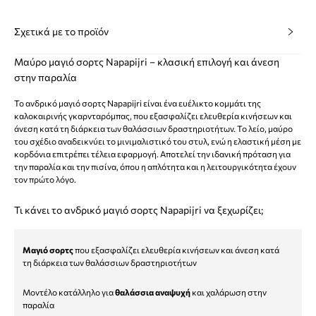
Σχετικά με το προϊόν
Μαύρο μαγιό σορτς Napapijri – κλασική επιλογή και άνεση
στην παραλία
Το ανδρικό μαγιό σορτς Napapijri είναι ένα ευέλικτο κομμάτι της
καλοκαιρινής γκαρνταρόμπας, που εξασφαλίζει ελευθερία κινήσεων και
άνεση κατά τη διάρκεια των θαλάσσιων δραστηριοτήτων. Το λείο, μαύρο
του σχέδιο αναδεικνύει το μινιμαλιστικό του στυλ, ενώ η ελαστική μέση με
κορδόνια επιτρέπει τέλεια εφαρμογή. Αποτελεί την ιδανική πρόταση για
την παραλία και την πισίνα, όπου η απλότητα και η λειτουργικότητα έχουν
τον πρώτο λόγο.
Τι κάνει το ανδρικό μαγιό σορτς Napapijri να ξεχωρίζει;
Μαγιό σορτς
που εξασφαλίζει ελευθερία κινήσεων και άνεση κατά
τη διάρκεια των θαλάσσιων δραστηριοτήτων
Μοντέλο κατάλληλο για
θαλάσσια αναψυχή
και χαλάρωση στην
παραλία