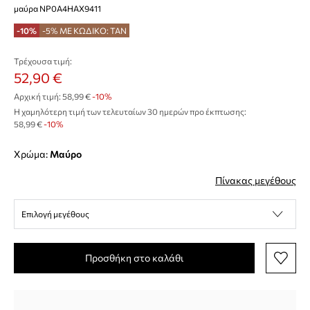
μαύρα NP0A4HAX9411
-10%
-5% ΜΕ ΚΩΔΙΚΟ: TAN
Τρέχουσα τιμή:
52,90 €
Αρχική τιμή:
58,99 €
-10%
Η χαμηλότερη τιμή των τελευταίων 30 ημερών προ έκπτωσης:
58,99 €
 -10%
Χρώμα:
μαύρο
Πίνακας μεγέθους
Επιλογή μεγέθους
Προσθήκη στο καλάθι