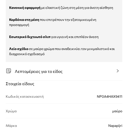
Κανονική εφαρμογή
με ελαστική ζώνη στη μέση για άνετη αίσθηση
Κορδόνια στη μέση
που επιτρέπουν την εξατομικευμένη
προσαρμογή
Εσωτερικό διχτυωτό σλιπ
για υγιεινή και επιπλέον άνεση
Λείο σχέδιο
σε μαύρο χρώμα που αναδεικνύει τον μινιμαλιστικό και
διαχρονικό σχεδιασμό
Λεπτομέρειες για το είδος
Στοιχεία είδους
Κωδικός κατασκευαστή
NP0A4HAX9411
Χρώμα
μαύρο
Μάρκα
Napapijri