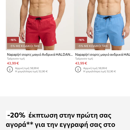
-16%
-16%
-5% ΜΕ ΚΩΔΙΚΟ: TAN
-5% ΜΕ ΚΩΔΙΚΟ: TAN
Napapijri σορτς μαγιό Ανδρικά HALDANE
Τρέχουσα τιμή:
Τρέχουσα τιμή:
43,99 €
43,99 €
Αρχική τιμή:
58,99 €
Αρχική τιμή:
58,99 €
Η χαμηλότερη τιμή:
52,90 €
Η χαμηλότερη τιμή:
52,90 €
-20%
έκπτωση στην πρώτη σας
αγορά** για την εγγραφή σας στο