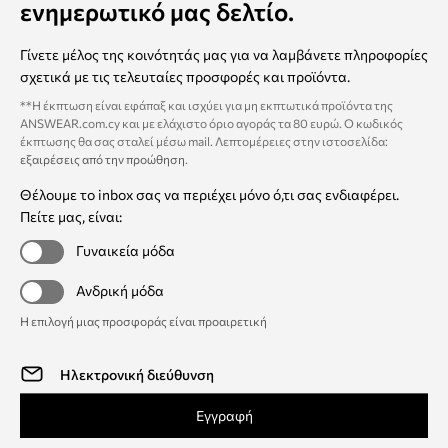
ενημερωτικό μας δελτίο.
Γίνετε μέλος της κοινότητάς μας για να λαμβάνετε πληροφορίες
σχετικά με τις τελευταίες προσφορές και προϊόντα.
**Η έκπτωση είναι εφάπαξ και ισχύει για μη εκπτωτικά προϊόντα της
ANSWEAR.com.cy και με ελάχιστο όριο αγοράς τα 80 ευρώ. Ο κωδικός
έκπτωσης θα σας σταλεί μέσω mail. Λεπτομέρειες στην ιστοσελίδα:
εξαιρέσεις από την προώθηση
.
Θέλουμε το inbox σας να περιέχει μόνο ό,τι σας ενδιαφέρει.
Πείτε μας, είναι:
Γυναικεία μόδα
Ανδρική μόδα
Η επιλογή μιας προσφοράς είναι προαιρετική
Εγγραφή