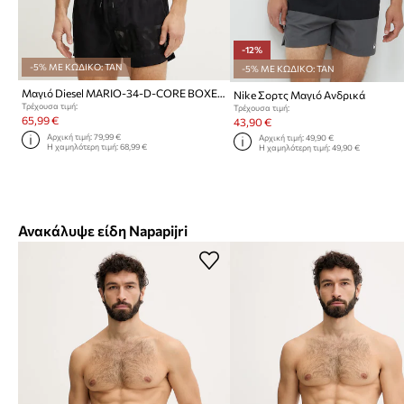
-12%
-5% ΜΕ ΚΩΔΙΚΟ: TAN
-5% ΜΕ ΚΩΔΙΚΟ: TAN
Μαγιό Diesel MARIO-34-D-CORE BOXER-SHORTS
Nike Σορτς Μαγιό Ανδρικά
Τρέχουσα τιμή:
Τρέχουσα τιμή:
65,99 €
43,90 €
Αρχική τιμή:
79,99 €
Αρχική τιμή:
49,90 €
Η χαμηλότερη τιμή:
68,99 €
Η χαμηλότερη τιμή:
49,90 €
Ανακάλυψε είδη Napapijri