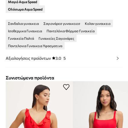
Μαγιό Aqua Speed
Ολόσωμα Aqua Speed
Σανδαλια γυναικεια
Σαγιονάρεσ γυναικειεσ
Κολαν γυναικειο
Ισοθερμικα Γυναικεια
Παντελόνια Φόρμασ Γυναικεία
Γυναικεία Παλτά
Γυναικείες Σαγιονάρες
Παντελονια Γυναικεια Υφασματινα
Αξιολογήσεις προϊόντων
3.0
5
Συνιστώμενα προϊόντα