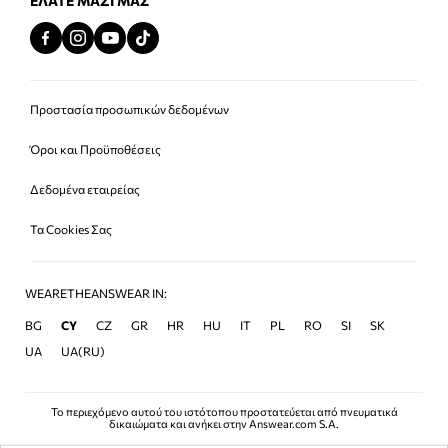
ΕΛΆΤΕ ΜΑΖΊ ΜΑΣ
Προστασία προσωπικών δεδομένων
Όροι και Προϋποθέσεις
Δεδομένα εταιρείας
Τα Cookies Σας
WEARETHEANSWEAR IN:
BG
CY
CZ
GR
HR
HU
IT
PL
RO
SI
SK
UA
UA(RU)
Το περιεχόμενο αυτού του ιστότοπου προστατεύεται από πνευματικά
δικαιώματα και ανήκει στην Answear.com S.A.