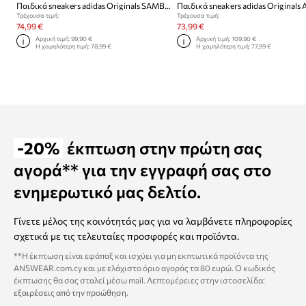
Παιδικά sneakers adidas Originals SAMBA XLG
Τρέχουσα τιμή:
Τρέχουσα τιμή:
74,99 €
73,99 €
Αρχική τιμή:
99,90 €
Αρχική τιμή:
109,90 €
Η χαμηλότερη τιμή:
78,99 €
Η χαμηλότερη τιμή:
77,99 €
-20%
έκπτωση στην πρώτη σας
αγορά** για την εγγραφή σας στο
ενημερωτικό μας δελτίο.
Γίνετε μέλος της κοινότητάς μας για να λαμβάνετε πληροφορίες
σχετικά με τις τελευταίες προσφορές και προϊόντα.
**Η έκπτωση είναι εφάπαξ και ισχύει για μη εκπτωτικά προϊόντα της
ANSWEAR.com.cy και με ελάχιστο όριο αγοράς τα 80 ευρώ. Ο κωδικός
έκπτωσης θα σας σταλεί μέσω mail. Λεπτομέρειες στην ιστοσελίδα:
εξαιρέσεις από την προώθηση
.