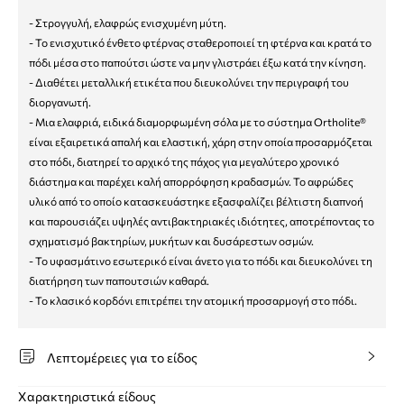
- Στρογγυλή, ελαφρώς ενισχυμένη μύτη.
- Το ενισχυτικό ένθετο φτέρνας σταθεροποιεί τη φτέρνα και κρατά το
πόδι μέσα στο παπούτσι ώστε να μην γλιστράει έξω κατά την κίνηση.
- Διαθέτει μεταλλική ετικέτα που διευκολύνει την περιγραφή του
διοργανωτή.
- Μια ελαφριά, ειδικά διαμορφωμένη σόλα με το σύστημα Ortholite®
είναι εξαιρετικά απαλή και ελαστική, χάρη στην οποία προσαρμόζεται
στο πόδι, διατηρεί το αρχικό της πάχος για μεγαλύτερο χρονικό
διάστημα και παρέχει καλή απορρόφηση κραδασμών. Το αφρώδες
υλικό από το οποίο κατασκευάστηκε εξασφαλίζει βέλτιστη διαπνοή
και παρουσιάζει υψηλές αντιβακτηριακές ιδιότητες, αποτρέποντας το
σχηματισμό βακτηρίων, μυκήτων και δυσάρεστων οσμών.
- Το υφασμάτινο εσωτερικό είναι άνετο για το πόδι και διευκολύνει τη
διατήρηση των παπουτσιών καθαρά.
- Το κλασικό κορδόνι επιτρέπει την ατομική προσαρμογή στο πόδι.
Λεπτομέρειες για το είδος
Χαρακτηριστικά είδους