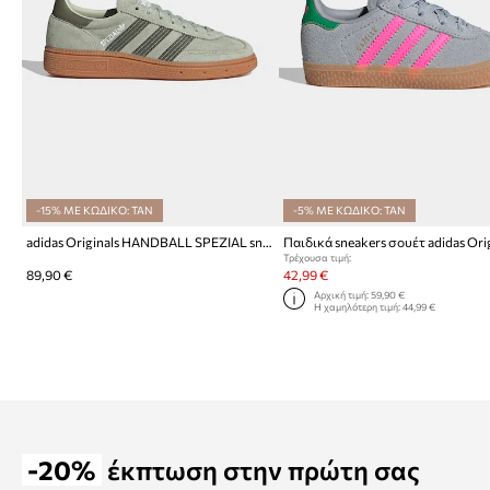
-15% ΜΕ ΚΩΔΙΚΟ: TAN
-5% ΜΕ ΚΩΔΙΚΟ: TAN
adidas Originals HANDBALL SPEZIAL sneakers παιδικά σουέτ
Τρέχουσα τιμή:
89,90 €
42,99 €
Αρχική τιμή:
59,90 €
Η χαμηλότερη τιμή:
44,99 €
-20%
έκπτωση στην πρώτη σας