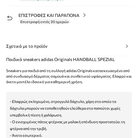
ΕΠΙΣΤΡΟΦΕΣ ΚΑΙ ΠΑΡΑΠΟΝΑ
Επιστροφή εντός 30 ημερών
Σχετικά με το προϊόν
Παιδικά sneakers adidas Originals HANDBALL SPEZIAL
Sneakers για παιδιά από τη συλλογή adidas Originals κατασκευασμένο από
από συνδυασμό δέρματος σαμουά και συνθετικού υφάσματος. Ελαφρύ και
άνετο μοντέλο ιδανικό για καθημερινή χρήση.
- Ελαφρώς σκληρυμένο, στρογγυλό δάχτυλο, χάρη στο οποίο τα
δάχτυλα μπορούν να τοποθετηθούν ελεύθερα στο παπούτσι χωρίς
υπερβολική πίεση ή χαλάρωση.
- Ο ενισχυμένος πάτος φτέρνας με μαλακή επένδυση προστατεύει τη
φτέρνα από την τριβή.
- Άνετο εσωτερικό.