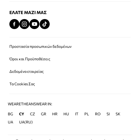
ΕΛΆΤΕ ΜΑΖΊ ΜΑΣ
Προστασία προσωπικών δεδομένων
Όροι και Προϋποθέσεις
Δεδομένα εταιρείας
Τα Cookies Σας
WEARETHEANSWEAR IN:
BG
CY
CZ
GR
HR
HU
IT
PL
RO
SI
SK
UA
UA(RU)