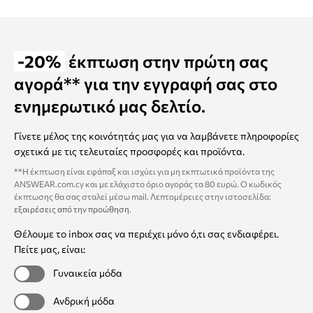
-20%
έκπτωση στην πρώτη σας
αγορά** για την εγγραφή σας στο
ενημερωτικό μας δελτίο.
Γίνετε μέλος της κοινότητάς μας για να λαμβάνετε πληροφορίες
σχετικά με τις τελευταίες προσφορές και προϊόντα.
**Η έκπτωση είναι εφάπαξ και ισχύει για μη εκπτωτικά προϊόντα της
ANSWEAR.com.cy και με ελάχιστο όριο αγοράς τα 80 ευρώ. Ο κωδικός
έκπτωσης θα σας σταλεί μέσω mail. Λεπτομέρειες στην ιστοσελίδα:
εξαιρέσεις από την προώθηση
.
Θέλουμε το inbox σας να περιέχει μόνο ό,τι σας ενδιαφέρει.
Πείτε μας, είναι:
Γυναικεία μόδα
Ανδρική μόδα