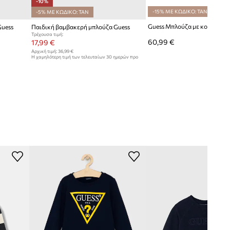
-10%
-15% ΜΕ ΚΩΔΙΚΟ: TAN
-5% ΜΕ ΚΩΔΙΚΟ: TAN
Guess
Παιδική βαμβακερή μπλούζα Guess
Τρέχουσα τιμή:
60,99 €
17,99 €
Αρχική τιμή:
36,99 €
Η χαμηλότερη τιμή των τελευταίων 30 ημερών προ
έκπτωσης:
19,99 €