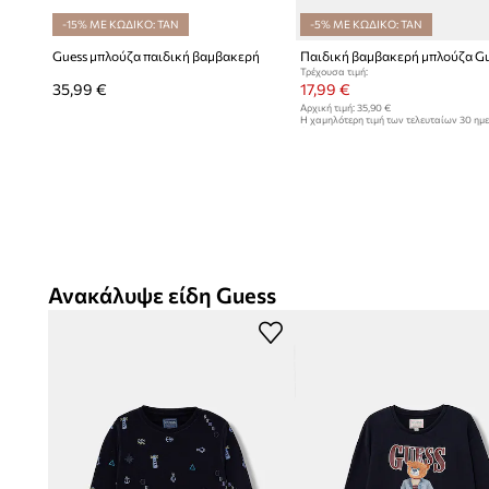
-15% ΜΕ ΚΩΔΙΚΟ: TAN
-5% ΜΕ ΚΩΔΙΚΟ: TAN
Guess μπλούζα παιδική βαμβακερή
Παιδική βαμβακερή μπλούζα G
Τρέχουσα τιμή:
35,99 €
17,99 €
Αρχική τιμή:
35,90 €
Η χαμηλότερη τιμή των τελευταίων 30 ημ
έκπτωσης:
18,99 €
Ανακάλυψε είδη Guess