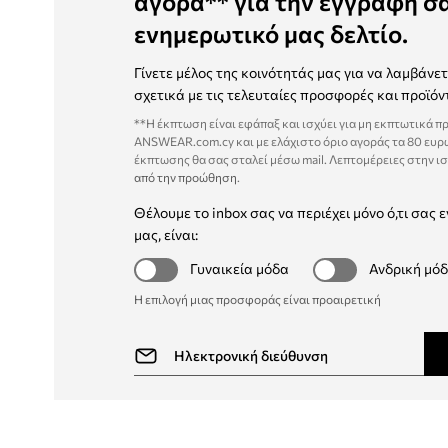
αγορά** για την εγγραφή σ
ενημερωτικό μας δελτίο.
Γίνετε μέλος της κοινότητάς μας για να λαμβάνε
σχετικά με τις τελευταίες προσφορές και προϊόν
**Η έκπτωση είναι εφάπαξ και ισχύει για μη εκπτωτικά π
ANSWEAR.com.cy και με ελάχιστο όριο αγοράς τα 80 ευρ
έκπτωσης θα σας σταλεί μέσω mail. Λεπτομέρειες στην ι
από την προώθηση
.
Θέλουμε το inbox σας να περιέχει μόνο ό,τι σας ε
μας, είναι:
Γυναικεία μόδα
Ανδρική μό
Η επιλογή μιας προσφοράς είναι προαιρετική