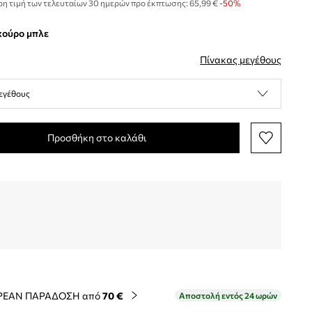
η τιμή των τελευταίων 30 ημερών προ έκπτωσης:
65,99 €
 -50%
σκούρο μπλε
Πίνακας μεγέθους
εγέθους
Προσθήκη στο καλάθι
ΡΕΑΝ ΠΑΡΑΔΟΣΗ από
70 €
Αποστολή εντός 24 ωρών