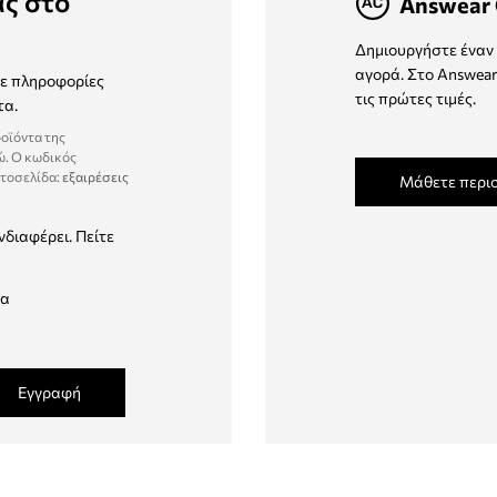
ας στο
Answear 
Δημιουργήστε έναν 
αγορά. Στο Answear
τε πληροφορίες
τις πρώτες τιμές.
τα.
ροϊόντα της
ώ. Ο κωδικός
στοσελίδα:
εξαιρέσεις
Μάθετε περι
νδιαφέρει. Πείτε
δα
Εγγραφή