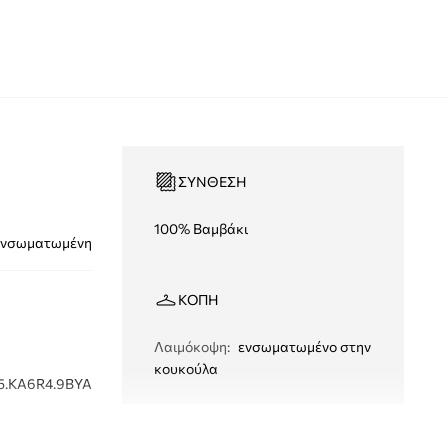
ΣΎΝΘΕΣΗ
100% Βαμβάκι
ενσωματωμένη
ΚΟΠΉ
Λαιμόκοψη
:
ενσωματωμένο στην
κουκούλα
5.KA6R4.9BYA