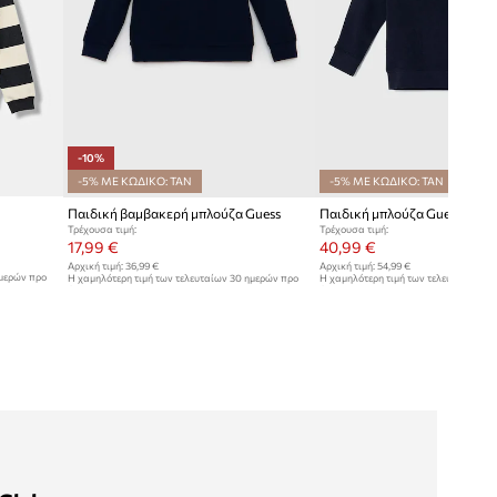
-10%
-5% ΜΕ ΚΩΔΙΚΟ: TAN
-5% ΜΕ ΚΩΔΙΚΟ: TAN
Παιδική βαμβακερή μπλούζα Guess
Παιδική μπλούζα Guess
Τρέχουσα τιμή:
Τρέχουσα τιμή:
17,99 €
40,99 €
Αρχική τιμή:
36,99 €
Αρχική τιμή:
54,99 €
ημερών προ
Η χαμηλότερη τιμή των τελευταίων 30 ημερών προ
Η χαμηλότερη τιμή των τελευταίων 30
έκπτωσης:
19,99 €
έκπτωσης:
44,99 €