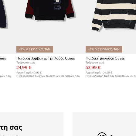
-5% ΜΕ ΚΩΔΙΚΟ: TAN
-5% ΜΕ ΚΩΔΙΚΟ: TAN
uess
Παιδική βαμβακερή μπλούζα Guess
Παιδική μπλούζα Guess
Τρέχουσα τιμή:
Τρέχουσα τιμή:
24,99 €
53,99 €
Αρχική τιμή:
40,99 €
Αρχική τιμή:
109,90 €
ερών προ
Η χαμηλότερη τιμή των τελευταίων 30 ημερών προ
Η χαμηλότερη τιμή των τελευταίων 30 
έκπτωσης:
25,99 €
έκπτωσης:
55,99 €
τη σας