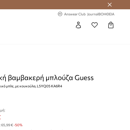
 Answear Club
-20% στην πρώτη παραγγελία
Answear Club
Journal
ΒΟΗΘΕΙΑ
κή βαμβακερή μπλούζα Guess
τικό μπλε, με κουκούλα, L5YQ05 KA6R4
μή:
€
:
65,99 €
-50%