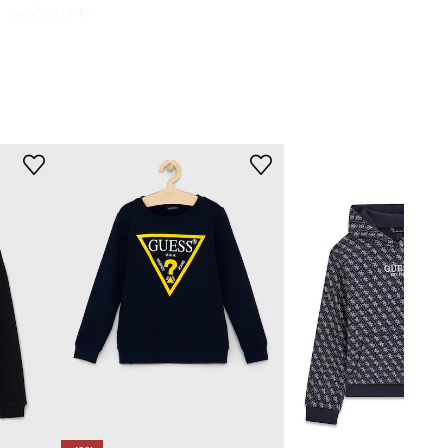
σκούρο μπλε
Guess