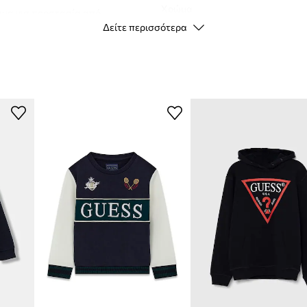
Χρώμα
ρισμα για προστασία από
Δείτε περισσότερα
 μέρος.
Μάρκα
 μέρος.
Κατασκευαστής
ID προϊόντος