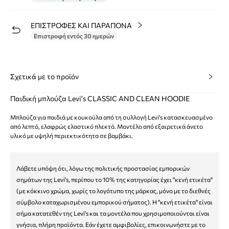
ΕΠΙΣΤΡΟΦΕΣ ΚΑΙ ΠΑΡΑΠΟΝΑ
Επιστροφή εντός 30 ημερών
Σχετικά με το προϊόν
Παιδική μπλούζα Levi's CLASSIC AND CLEAN HOODIE
Μπλούζα για παιδιά με κουκούλα από τη συλλογή Levi's κατασκευασμένο
από λεπτό, ελαφρώς ελαστικό πλεκτό. Μοντέλο από εξαιρετικά άνετο
υλικό με υψηλή περιεκτικότητα σε βαμβάκι.
Λάβετε υπόψη ότι, λόγω της πολιτικής προστασίας εμπορικών
σημάτων της Levi's, περίπου το 10% της κατηγορίας έχει "κενή ετικέτα"
(με κόκκινο χρώμα, χωρίς το λογότυπο της μάρκας, μόνο με το διεθνές
σύμβολο καταχωρισμένου εμπορικού σήματος). Η "κενή ετικέτα" είναι
σήμα κατατεθέν της Levi's και τα μοντέλα που χρησιμοποιούνται είναι
γνήσια, πλήρη προϊόντα. Εάν έχετε αμφιβολίες, επικοινωνήστε με το