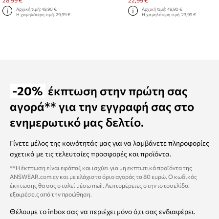
28,99 €
22,99 €
Αρχική τιμή:
49,90 €
Αρχική τιμή:
49,90 €
Η χαμηλότερη τιμή:
29,99 €
Η χαμηλότερη τιμή:
23,99 €
-20%
έκπτωση στην πρώτη σας
αγορά** για την εγγραφή σας στο
ενημερωτικό μας δελτίο.
Γίνετε μέλος της κοινότητάς μας για να λαμβάνετε πληροφορίες
σχετικά με τις τελευταίες προσφορές και προϊόντα.
**Η έκπτωση είναι εφάπαξ και ισχύει για μη εκπτωτικά προϊόντα της
ANSWEAR.com.cy και με ελάχιστο όριο αγοράς τα 80 ευρώ. Ο κωδικός
έκπτωσης θα σας σταλεί μέσω mail. Λεπτομέρειες στην ιστοσελίδα:
εξαιρέσεις από την προώθηση
.
Θέλουμε το inbox σας να περιέχει μόνο ό,τι σας ενδιαφέρει.