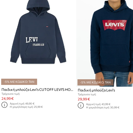
-5% ΜΕ ΚΩΔΙΚΟ: TAN
-5% ΜΕ ΚΩΔΙΚΟ: TAN
Παιδική μπλούζα Levi's CUTOFF LEVI'S HOODIE
Παιδική μπλούζα Levi's
Τρέχουσα τιμή:
Τρέχουσα τιμή:
24,99 €
29,99 €
Αρχική τιμή:
49,90 €
Αρχική τιμή:
43,99 €
Η χαμηλότερη τιμή:
25,99 €
Η χαμηλότερη τιμή:
30,99 €