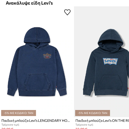
Ανακάλυψε είδη Levi's
-5% ΜΕ ΚΩΔΙΚΟ: TAN
-5% ΜΕ ΚΩΔΙΚΟ: TAN
Παιδική μπλούζα Levi's LENGENDARY HOODIE
Τρέχουσα τιμή:
Τρέχουσα τιμή: