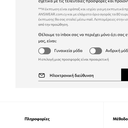
σχετικά με τις τελευταίες προσφορές και προϊόν
**Η έκπτωση είναι εφάπαξ και ισχύει για μη εκπτωτικά π
ANSWEAR.com.cy και με ελάχιστο όριο αγοράς τα 80 ευρ
έκπτωσης θα σας σταλεί μέσω mail. Λεπτομέρειες στην ι
από την προώθηση
.
Θέλουμε το inbox σας να περιέχει μόνο ό,τι σας ε
μας, είναι:
Γυναικεία μόδα
Ανδρική μό
Η επιλογή μιας προσφοράς είναι προαιρετική
Πληροφορίες
Μέθοδο