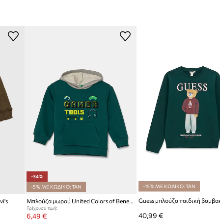
Μάρκα
 μέρος.
ρισμα για προστασία από
ID προϊόντος
 μέρος.
-34%
-15% ΜΕ ΚΩΔΙΚΟ: TAN
-5% ΜΕ ΚΩΔΙΚΟ: TAN
Guess μπλούζα παιδική βαμβα
i's
Μπλούζα μωρού United Colors of Benetton
Τρέχουσα τιμή:
40,99 €
6,49 €