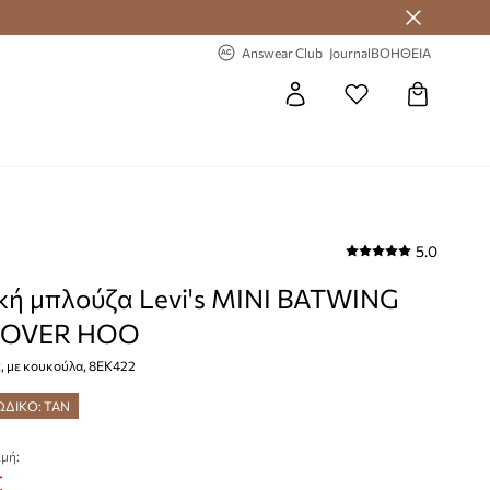
 Answear Club
-20% στην πρώτη παραγγελία
Answear Club
Journal
ΒΟΗΘΕΙΑ
5.0
κή μπλούζα Levi's MINI BATWING
 OVER HOO
, με κουκούλα, 8EK422
ΩΔΙΚΟ: TAN
μή:
€