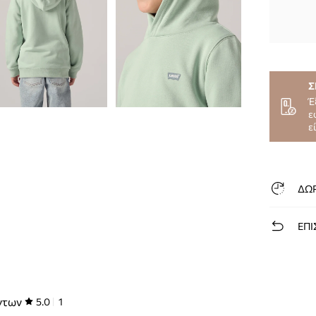
Σ
Έ
ε
ε
ΔΩ
ΕΠΙ
ντων
5.0
1