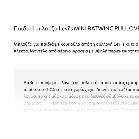
Παιδική μπλούζα Levi's MINI BATWING PULL O
Μπλούζα για παιδιά με κουκούλα από τη συλλογή Levi's κατα
πλεκτό. Μοντέλο από αέρινο ύφασμα με υψηλή περιεκτικότητα
Λάβετε υπόψη ότι, λόγω της πολιτικής προστασίας εμπορι
περίπου το 10% της κατηγορίας έχει "κενή ετικέτα" (με κό
λογότυπο της μάρκας, μόνο με το διεθνές σύμβολο κατα
σήματος). Η "κενή ετικέτα" είναι σήμα κατατεθέν της Levi
χρησιμοποιούνται είναι γνήσια, πλήρη προϊόντα. Εάν έχετε
επικοινωνήστε με το Γραφείο Εξυπηρέτησης Πελατών.
- Απλό κόψιμο.
- Η ενσωματωμένη κουκούλα παρέχει επιπλέον ζεστασιά 