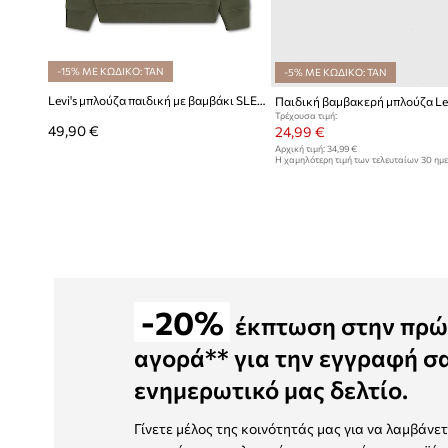
-15% ΜΕ ΚΩΔΙΚΟ: TAN
-5% ΜΕ ΚΩΔΙΚΟ: TAN
Levi's μπλούζα παιδική με βαμβάκι SLEEVE HIT HOODIE
Παιδική βαμβακερή μπλούζα Lev
Τρέχουσα τιμή:
49,90 €
24,99 €
Αρχική τιμή:
34,99 €
Η χαμηλότερη τιμή των τελευταίων 30 ημ
έκπτωσης:
25,99 €
-20%
έκπτωση στην πρώ
αγορά** για την εγγραφή σ
ενημερωτικό μας δελτίο.
Γίνετε μέλος της κοινότητάς μας για να λαμβάνε