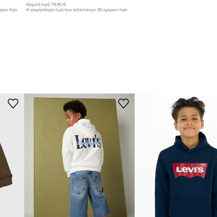
Αρχική τιμή:
19,90 €
ερών προ
Η χαμηλότερη τιμή των τελευταίων 30 ημερών προ
έκπτωσης:
9,95 €