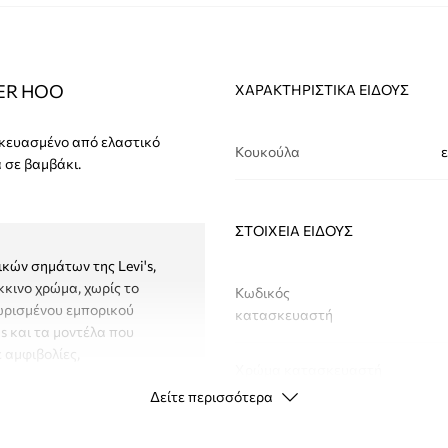
VER HOO
ΧΑΡΑΚΤΗΡΙΣΤΙΚΆ ΕΊΔΟΥΣ
σκευασμένο από ελαστικό
Κουκούλα
 σε βαμβάκι.
ΣΤΟΙΧΕΊΑ ΕΊΔΟΥΣ
κών σημάτων της Levi's,
κκινο χρώμα, χωρίς το
Κωδικός
χωρισμένου εμπορικού
κατασκευαστή
's και τα μοντέλα που
 αμφιβολίες,
Χρώμα κατασκευαστή
Δείτε περισσότερα
Χρώμα
και κάλυψη όταν τη