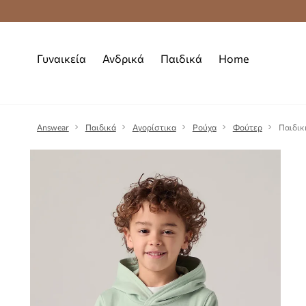
Premium Fashion Benefits
Δωρεάν μεταφορι
Γυναικεία
Ανδρικά
Παιδικά
Home
Answear
Παιδικά
Αγορίστικα
Ρούχα
Φούτερ
Παιδικ