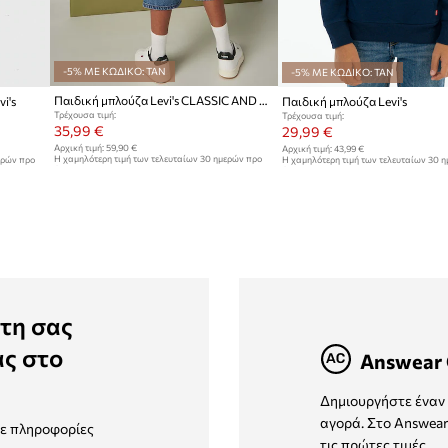
-5% ΜΕ ΚΩΔΙΚΟ: TAN
-5% ΜΕ ΚΩΔΙΚΟ: TAN
Παιδική μπλούζα Levi's CLASSIC AND CLEAN HOODIE
i's
Παιδική μπλούζα Levi's
Τρέχουσα τιμή:
Τρέχουσα τιμή:
35,99 €
29,99 €
Αρχική τιμή:
59,90 €
Αρχική τιμή:
43,99 €
Η χαμηλότερη τιμή των τελευταίων 30 ημερών προ
ερών προ
Η χαμηλότερη τιμή των τελευταίων 30 
έκπτωσης:
37,99 €
έκπτωσης:
30,99 €
τη σας
ας στο
Answear 
Δημιουργήστε έναν 
αγορά. Στο Answear
τε πληροφορίες
τις πρώτες τιμές.