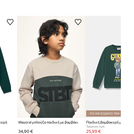
Levi's
-5% ΜΕ ΚΩΔΙΚΟ: TAN
κερή
Mayoral μπλούζα παιδική με βαμβάκι
Παιδική βαμβακερή μπλούζα
Τρέχουσα τιμή:
34,90 €
25,99 €