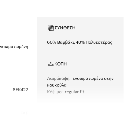
ΣΎΝΘΕΣΗ
60% Βαμβάκι, 40% Πολυεστέρας
ενσωματωμένη
ΚΟΠΉ
Λαιμόκοψη
:
ενσωματωμένο στην
κουκούλα
8EK422
Κόψιμο
:
regular fit
FAF
πράσινο