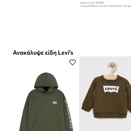
Αρχική τιμή:
34,99 €
Η χαμηλότερη τιμή των τελευταίων 30 ημ
έκπτωσης:
25,99 €
Ανακάλυψε είδη Levi's