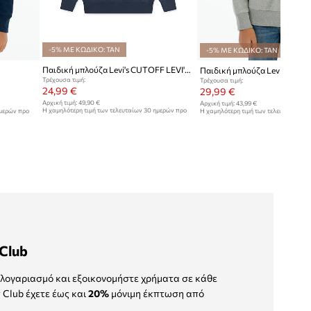
-5% ΜΕ ΚΩΔΙΚΟ: TAN
-5% ΜΕ ΚΩΔΙΚΟ: TAN
Παιδική μπλούζα Levi's CUTOFF LEVI'S HOODIE
Παιδική μπλούζα Levi's
Τρέχουσα τιμή:
Τρέχουσα τιμή:
24,99 €
29,99 €
Αρχική τιμή:
49,90 €
Αρχική τιμή:
43,99 €
Η χαμηλότερη τιμή των τελευταίων 30 ημερών προ
ημερών προ
Η χαμηλότερη τιμή των τελευταίων 30
έκπτωσης:
25,99 €
έκπτωσης:
30,99 €
Club
λογαριασμό και εξοικονομήστε χρήματα σε κάθε
 Club έχετε έως και
20%
μόνιμη έκπτωση από