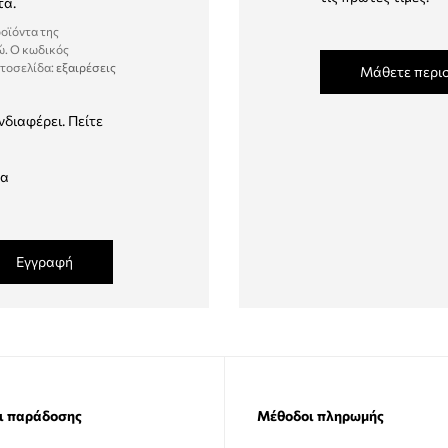
τα.
ροϊόντα της
ώ. Ο κωδικός
στοσελίδα:
εξαιρέσεις
Μάθετε περι
νδιαφέρει. Πείτε
δα
Εγγραφή
ι παράδοσης
Μέθοδοι πληρωμής