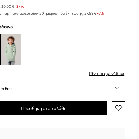
:
39,90 €
-34%
η τιμή των τελευταίων 30 ημερών προ έκπτωσης:
27,99 €
 -7%
πράσινο
Πίνακας μεγέθους
εγέθους
Προσθήκη στο καλάθι