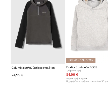
-5% ΜΕ ΚΩΔΙΚΟ: TAN
Παιδική μπλούζα BOSS
Columbia μπλούζα fleece παιδική
Τρέχουσα τιμή:
54,99 €
24,99 €
Αρχική τιμή:
109,90 €
Η χαμηλότερη τιμή των τελευταίων 30 ημ
έκπτωσης:
56,99 €