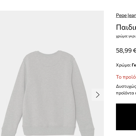
Pepe Jea
Παιδι
χρώμα: γκρι
58,99 
Χρώμα:
γ
Το προϊό
Δυστυχώς 
προϊόντα 