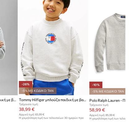
-26%
-10%
-5% ΜΕ ΚΩΔΙΚΟ: TAN
-5% ΜΕ ΚΩΔΙΚΟ: TAN
Calvin Klein Jeans μπλούζα παιδική με βαμβάκι
Tommy Hilfiger μπλούζα παιδική με βαμβάκι
Τρέχουσα τιμή:
Τρέχουσα τιμή:
38,99 €
58,99 €
Αρχική τιμή:
65,99 €
Αρχική τιμή:
85,99 €
Η χαμηλότερη τιμή των τελευταίων 30 ημερών προ
Η χαμηλότερη τιμή των τελευταίων 30
έκπτωσης:
52,99 €
έκπτωσης:
65,99 €