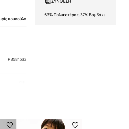
ΣΎΝΘΕΣΗ
63% Πολυεστέρας, 37% Βαμβάκι
ωρίς κουκούλα
PB581532
γκρί
Pepe Jeans