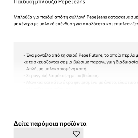
Παιδική μπλούζα Pepe Jeans
Μπλούζα για παιδιά από τη συλλογή Pepe Jeans κατασκευασμέ
με κέντρο με μαλακή επένδυση για απαλότητα και επιπλέον ζε
- Ένα μοντέλο από τη σειρά Pepe Future, το οποίο περιλα
κατασκευάζονται σε μια βιώσιμη παραγωγική διαδικασία
- Απλή, μη μπλοκαρισμένη κοπή.
- Στρογγυλή λαιμόκοψη με ραβδώσεις.
- Μανίκια και κάτω άκρο φινιρισμένα με άνετο, ελαστικό
- Μοντέλο με εκτύπωση.
- Μήκος μανικιού: 58 cm.
- Πλάτος μασχάλης: 45 cm.
- Μήκος: 58 cm.
- Διαστάσεις αναφερόμενες για ύψος: 152 cm.
Δείτε παρόμοια προϊόντα