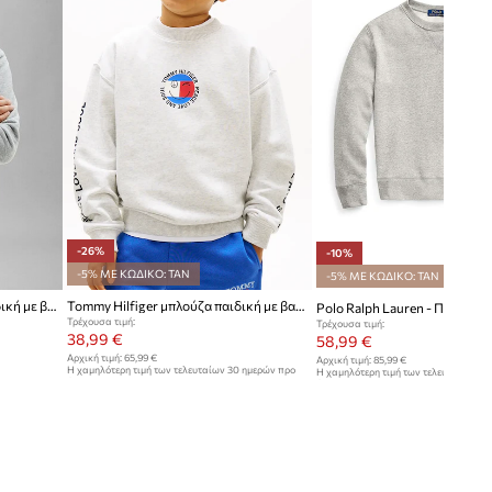
-26%
-10%
-5% ΜΕ ΚΩΔΙΚΟ: TAN
-5% ΜΕ ΚΩΔΙΚΟ: TAN
Calvin Klein Jeans μπλούζα παιδική με βαμβάκι
Tommy Hilfiger μπλούζα παιδική με βαμβάκι
Τρέχουσα τιμή:
Τρέχουσα τιμή:
38,99 €
58,99 €
Αρχική τιμή:
65,99 €
Αρχική τιμή:
85,99 €
Η χαμηλότερη τιμή των τελευταίων 30 ημερών προ
Η χαμηλότερη τιμή των τελευταίων 30
έκπτωσης:
52,99 €
έκπτωσης:
65,99 €