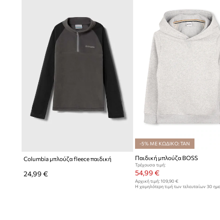
-5% ΜΕ ΚΩΔΙΚΟ: TAN
Παιδική μπλούζα BOSS
Columbia μπλούζα fleece παιδική
Τρέχουσα τιμή:
54,99 €
24,99 €
Αρχική τιμή:
109,90 €
Η χαμηλότερη τιμή των τελευταίων 30 ημ
έκπτωσης:
56,99 €