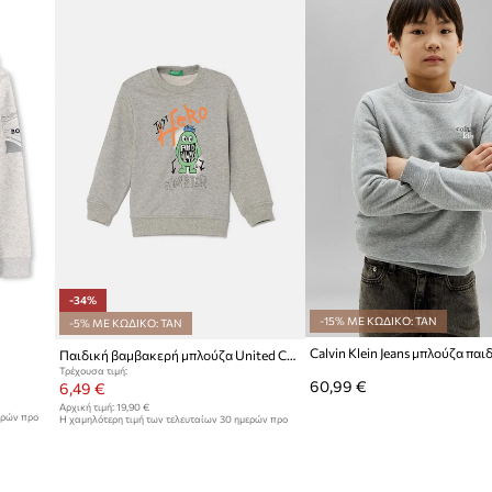
-34%
-15% ΜΕ ΚΩΔΙΚΟ: TAN
-5% ΜΕ ΚΩΔΙΚΟ: TAN
Παιδική βαμβακερή μπλούζα United Colors of Benetton
Τρέχουσα τιμή:
60,99 €
6,49 €
Αρχική τιμή:
19,90 €
ερών προ
Η χαμηλότερη τιμή των τελευταίων 30 ημερών προ
έκπτωσης:
9,95 €