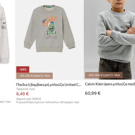
-34%
-15% ΜΕ ΚΩΔΙΚΟ: TAN
-5% ΜΕ ΚΩΔΙΚΟ: TAN
Παιδική βαμβακερή μπλούζα United Colors of Benetton
Τρέχουσα τιμή:
60,99 €
6,49 €
Αρχική τιμή:
19,90 €
ερών προ
Η χαμηλότερη τιμή των τελευταίων 30 ημερών προ
έκπτωσης:
9,95 €