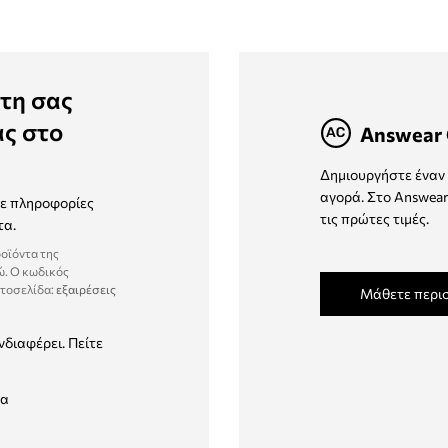
τη σας
ας στο
Answear 
Δημιουργήστε έναν 
αγορά. Στο Answear
τε πληροφορίες
τις πρώτες τιμές.
τα.
ροϊόντα της
ώ. Ο κωδικός
στοσελίδα:
εξαιρέσεις
Μάθετε περι
νδιαφέρει. Πείτε
δα