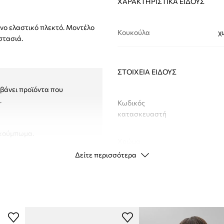
ΧΑΡΑΚΤΗΡΙΣΤΙΚΆ ΕΊΔΟΥΣ
νο ελαστικό πλεκτό. Μοντέλο
Κουκούλα
χ
στασιά.
ΣΤΟΙΧΕΊΑ ΕΊΔΟΥΣ
μβάνει προϊόντα που
.
Κωδικός
κατασκευαστή
 κούμπωμα.
Χρώμα
Δείτε περισσότερα
Μάρκα
Κατασκευαστής
ID προϊόντος