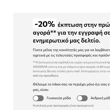
-20%
έκπτωση στην πρώ
αγορά** για την εγγραφή σ
ενημερωτικό μας δελτίο.
Γίνετε μέλος της κοινότητάς μας για να λαμβάνε
σχετικά με τις τελευταίες προσφορές και προϊόν
**Η έκπτωση είναι εφάπαξ και ισχύει για μη εκπτωτικά π
ANSWEAR.com.cy και με ελάχιστο όριο αγοράς τα 80 ευρ
έκπτωσης θα σας σταλεί μέσω mail. Λεπτομέρειες στην ι
από την προώθηση
.
Θέλουμε το inbox σας να περιέχει μόνο ό,τι σας ε
μας, είναι:
Γυναικεία μόδα
Ανδρική μό
Η επιλογή μιας προσφοράς είναι προαιρετική