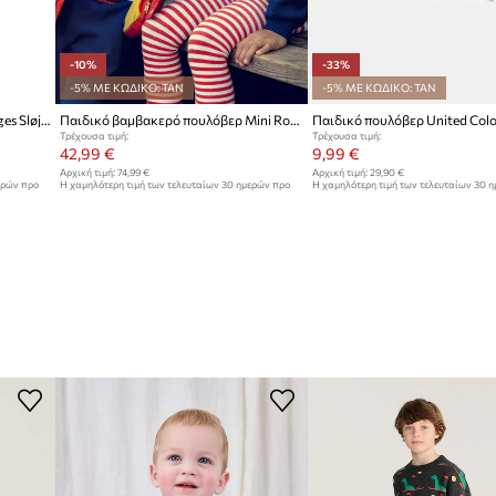
-10%
-33%
-5% ΜΕ ΚΩΔΙΚΟ: TAN
-5% ΜΕ ΚΩΔΙΚΟ: TAN
Παιδικό μάλλινο πουλόβερ Konges Sløjd VITUM KNIT SWEATER
Παιδικό βαμβακερό πουλόβερ Mini Rodini E.T.
Τρέχουσα τιμή:
Τρέχουσα τιμή:
42,99 €
9,99 €
Αρχική τιμή:
74,99 €
Αρχική τιμή:
29,90 €
ερών προ
Η χαμηλότερη τιμή των τελευταίων 30 ημερών προ
Η χαμηλότερη τιμή των τελευταίων 30 
έκπτωσης:
47,99 €
έκπτωσης:
14,95 €