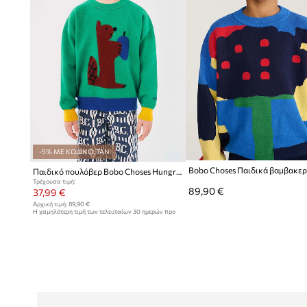
-5% ΜΕ ΚΩΔΙΚΟ: TAN
Παιδικό πουλόβερ Bobo Choses Hungry Squirrel
Τρέχουσα τιμή:
89,90 €
37,99 €
Αρχική τιμή:
89,90 €
Η χαμηλότερη τιμή των τελευταίων 30 ημερών προ
έκπτωσης:
40,99 €