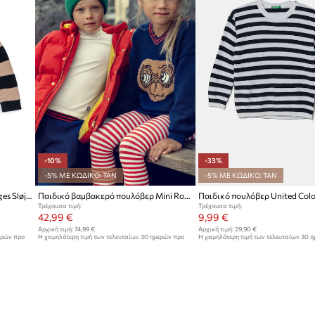
-10%
-33%
-5% ΜΕ ΚΩΔΙΚΟ: TAN
-5% ΜΕ ΚΩΔΙΚΟ: TAN
Παιδικό μάλλινο πουλόβερ Konges Sløjd VITUM KNIT SWEATER
Παιδικό βαμβακερό πουλόβερ Mini Rodini E.T.
Τρέχουσα τιμή:
Τρέχουσα τιμή:
42,99 €
9,99 €
Αρχική τιμή:
74,99 €
Αρχική τιμή:
29,90 €
ερών προ
Η χαμηλότερη τιμή των τελευταίων 30 ημερών προ
Η χαμηλότερη τιμή των τελευταίων 30 
έκπτωσης:
47,99 €
έκπτωσης:
14,95 €