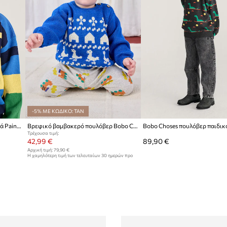
-5% ΜΕ ΚΩΔΙΚΟ: TAN
Bobo Choses Παιδικά βαμβακερά Paint Forest
Βρεφικό βαμβακερό πουλόβερ Bobo Choses Farm jaquard
Τρέχουσα τιμή:
42,99 €
89,90 €
Αρχική τιμή:
79,90 €
Η χαμηλότερη τιμή των τελευταίων 30 ημερών προ
έκπτωσης:
44,99 €