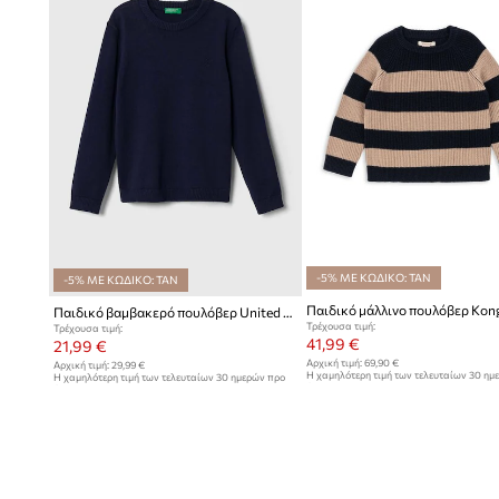
-5% ΜΕ ΚΩΔΙΚΟ: TAN
-5% ΜΕ ΚΩΔΙΚΟ: TAN
Παιδικό βαμβακερό πουλόβερ United Colors of Benetton
Τρέχουσα τιμή:
Τρέχουσα τιμή:
41,99 €
21,99 €
Αρχική τιμή:
69,90 €
Αρχική τιμή:
29,99 €
Η χαμηλότερη τιμή των τελευταίων 30 ημ
Η χαμηλότερη τιμή των τελευταίων 30 ημερών προ
έκπτωσης:
43,99 €
έκπτωσης:
23,99 €