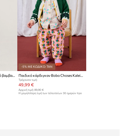
-5% ΜΕ ΚΩΔΙΚΟ: TAN
Bobo Choses πουλόβερ παιδικό βαμβακερό Lake Monster
Παιδικό κάρδιγκαν Bobo Choses Kaleidoscope
Τρέχουσα τιμή:
49,99 €
Αρχική τιμή:
89,90 €
Η χαμηλότερη τιμή των τελευταίων 30 ημερών προ
έκπτωσης:
52,99 €