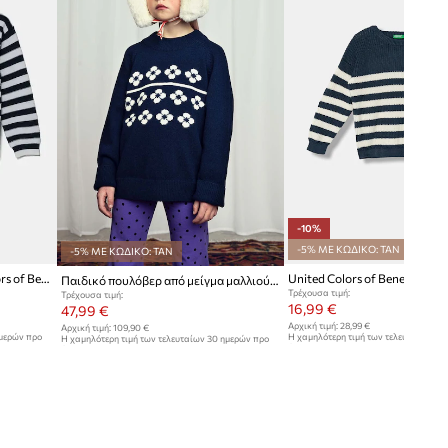
-10%
-5% ΜΕ ΚΩΔΙΚΟ: TAN
-5% ΜΕ ΚΩΔΙΚΟ: TAN
Παιδικό πουλόβερ United Colors of Benetton
Παιδικό πουλόβερ από μείγμα μαλλιού Mini Rodini Flowers
Τρέχουσα τιμή:
Τρέχουσα τιμή:
16,99 €
47,99 €
Αρχική τιμή:
28,99 €
Αρχική τιμή:
109,90 €
ημερών προ
Η χαμηλότερη τιμή των τελευταίων 30
Η χαμηλότερη τιμή των τελευταίων 30 ημερών προ
έκπτωσης:
18,99 €
έκπτωσης:
49,99 €