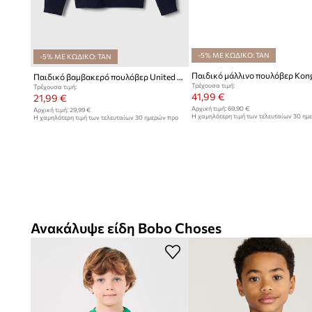
-5% ΜΕ ΚΩΔΙΚΟ: TAN
-5% ΜΕ ΚΩΔΙΚΟ: TAN
Παιδικό βαμβακερό πουλόβερ United Colors of Benetton
Τρέχουσα τιμή:
Τρέχουσα τιμή:
41,99 €
21,99 €
Αρχική τιμή:
69,90 €
Αρχική τιμή:
29,99 €
Η χαμηλότερη τιμή των τελευταίων 30 ημ
Η χαμηλότερη τιμή των τελευταίων 30 ημερών προ
έκπτωσης:
43,99 €
έκπτωσης:
23,99 €
Ανακάλυψε είδη Bobo Choses