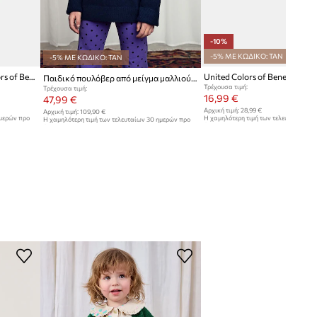
-10%
-5% ΜΕ ΚΩΔΙΚΟ: TAN
-5% ΜΕ ΚΩΔΙΚΟ: TAN
Παιδικό πουλόβερ United Colors of Benetton
Παιδικό πουλόβερ από μείγμα μαλλιού Mini Rodini Flowers
Τρέχουσα τιμή:
Τρέχουσα τιμή:
16,99 €
47,99 €
Αρχική τιμή:
28,99 €
Αρχική τιμή:
109,90 €
ημερών προ
Η χαμηλότερη τιμή των τελευταίων 30
Η χαμηλότερη τιμή των τελευταίων 30 ημερών προ
έκπτωσης:
18,99 €
έκπτωσης:
49,99 €