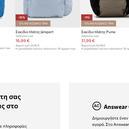
-10%
-11%
-5% ΜΕ ΚΩΔΙΚΟ: TAN
-5% ΜΕ ΚΩΔΙΚΟ: TAN
Σακίδιο πλάτης Jansport
Σακίδιο πλάτης Puma
Τρέχουσα τιμή:
Τρέχουσα τιμή:
16,99 €
31,99 €
Αρχική τιμή:
25,90 €
Αρχική τιμή:
60,99 €
ερών προ
Η χαμηλότερη τιμή των τελευταίων 30 ημερών προ
Η χαμηλότερη τιμή των τελευταίων 30 
έκπτωσης:
18,99 €
έκπτωσης:
35,99 €
τη σας
ας στο
Answear 
Δημιουργήστε έναν 
αγορά. Στο Answear
τε πληροφορίες