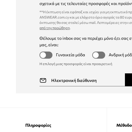
σχετικά με τις τελευταίες προσφορές και προϊόν
**Η έκπτωση είναι εφάπαξ και ισχύει για μη εκπτωτικά π
ANSWEAR.com.cy και με ελάχιστο όριο αγοράς τα 80 ευρ
έκπτωσης θα σας σταλεί μέσω mail. Λεπτομέρειες στην ι
από την προώθηση
.
Θέλουμε το inbox σας να περιέχει μόνο ό,τι σας ε
μας, είναι:
Γυναικεία μόδα
Ανδρική μό
Η επιλογή μιας προσφοράς είναι προαιρετική
Πληροφορίες
Μέθοδο