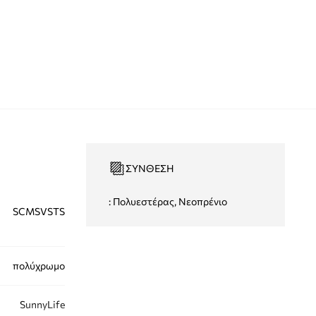
ΣΎΝΘΕΣΗ
: Πολυεστέρας, Νεοπρένιο
SCMSVSTS
πολύχρωμο
SunnyLife