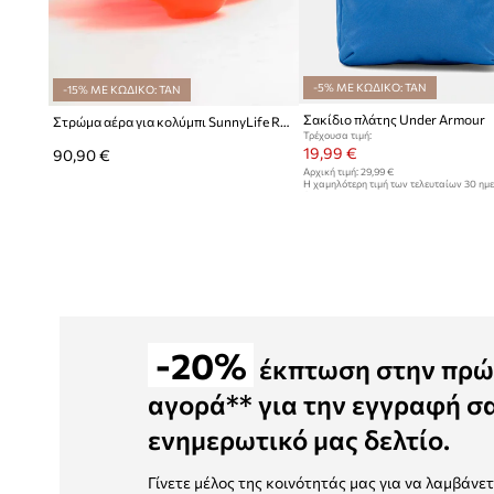
-5% ΜΕ ΚΩΔΙΚΟ: TAN
-15% ΜΕ ΚΩΔΙΚΟ: TAN
Σακίδιο πλάτης Under Armour
Στρώμα αέρα για κολύμπι SunnyLife Rosie Watermelon
Τρέχουσα τιμή:
19,99 €
90,90 €
Αρχική τιμή:
29,99 €
Η χαμηλότερη τιμή των τελευταίων 30 ημ
έκπτωσης:
20,99 €
-20%
έκπτωση στην πρώ
αγορά** για την εγγραφή σ
ενημερωτικό μας δελτίο.
Γίνετε μέλος της κοινότητάς μας για να λαμβάνε