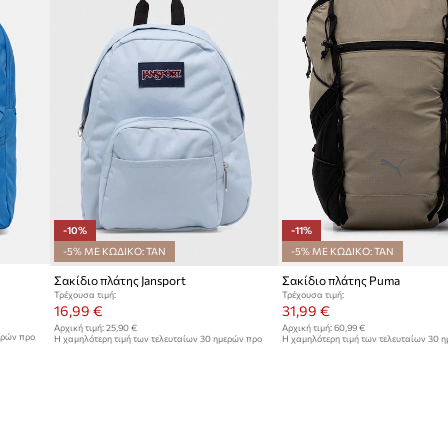
-10%
-11%
-5% ΜΕ ΚΩΔΙΚΟ: TAN
-5% ΜΕ ΚΩΔΙΚΟ: TAN
Σακίδιο πλάτης Jansport
Σακίδιο πλάτης Puma
Τρέχουσα τιμή:
Τρέχουσα τιμή:
16,99 €
31,99 €
Αρχική τιμή:
25,90 €
Αρχική τιμή:
60,99 €
ερών προ
Η χαμηλότερη τιμή των τελευταίων 30 ημερών προ
Η χαμηλότερη τιμή των τελευταίων 30 
έκπτωσης:
18,99 €
έκπτωσης:
35,99 €