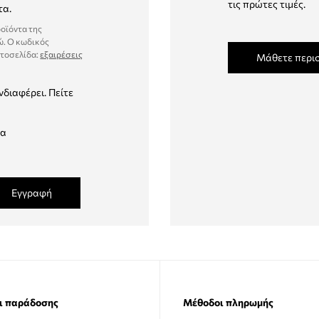
τις πρώτες τιμές.
τα.
ροϊόντα της
ώ. Ο κωδικός
στοσελίδα:
εξαιρέσεις
Μάθετε περι
νδιαφέρει. Πείτε
δα
Εγγραφή
ι παράδοσης
Μέθοδοι πληρωμής