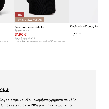
-11%
-5% ΜΕ ΚΩΔΙΚΟ: TAN
Αθλητική τσάντα Nike
Τρέχουσα τιμή:
13,99 €
31,90 €
Αρχική τιμή:
35,90 €
ημερών προ
Η χαμηλότερη τιμή των τελευταίων 30 ημερών προ
έκπτωσης:
35,90 €
Club
λογαριασμό και εξοικονομήστε χρήματα σε κάθε
 Club έχετε έως και
20%
μόνιμη έκπτωση από