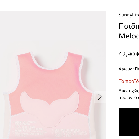
SunnyLif
Παιδι
Melod
42,90 
Χρώμα:
Το προϊό
Δυστυχώς 
προϊόντα 