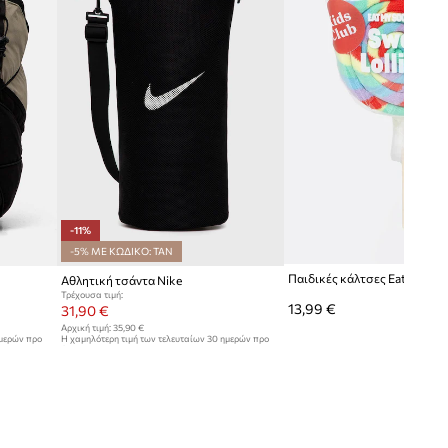
-11%
-5% ΜΕ ΚΩΔΙΚΟ: TAN
Αθλητική τσάντα Nike
Τρέχουσα τιμή:
13,99 €
31,90 €
Αρχική τιμή:
35,90 €
ημερών προ
Η χαμηλότερη τιμή των τελευταίων 30 ημερών προ
έκπτωσης:
35,90 €