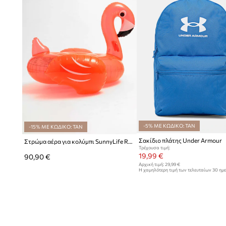
-5% ΜΕ ΚΩΔΙΚΟ: TAN
-15% ΜΕ ΚΩΔΙΚΟ: TAN
Σακίδιο πλάτης Under Armour
Στρώμα αέρα για κολύμπι SunnyLife Rosie Watermelon
Τρέχουσα τιμή:
19,99 €
90,90 €
Αρχική τιμή:
29,99 €
Η χαμηλότερη τιμή των τελευταίων 30 ημ
έκπτωσης:
20,99 €