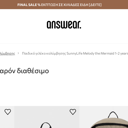
κά άνω των 70 €
FINAL SALE %
ΕΚΠΤΩΣΗ ΣΕ ΧΙΛΙΑΔΕΣ ΕΙΔΗ [ΔΕΙΤΕ]
Αποστολή σε 24 ώρες
Εξοικονομήστε με το
λύμβησης
Παιδικό γιλέκο κολύμβησης SunnyLife Melody the Mermaid 1-2 year
παρόν διαθέσιμο