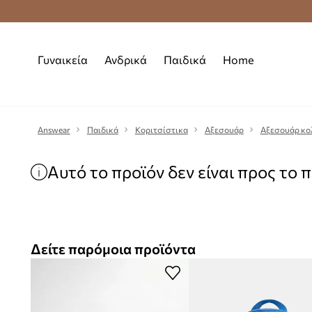
Premium Fashion Benefits
Δωρεάν μεταφορι
Γυναικεία
Ανδρικά
Παιδικά
Home
Answear
Παιδικά
Κοριτσίστικα
Αξεσουάρ
Αξεσουάρ κο
Αυτό το προϊόν δεν είναι προς το 
Δείτε παρόμοια προϊόντα