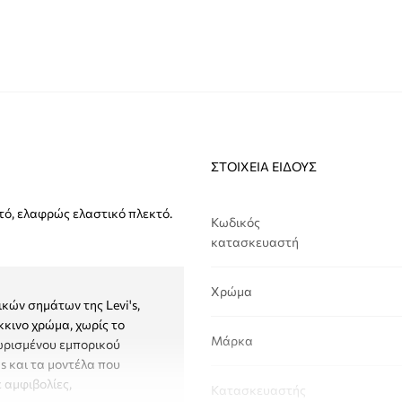
ΣΤΟΙΧΕΊΑ ΕΊΔΟΥΣ
τό, ελαφρώς ελαστικό πλεκτό.
Κωδικός
κατασκευαστή
Χρώμα
κών σημάτων της Levi's,
κκινο χρώμα, χωρίς το
Μάρκα
χωρισμένου εμπορικού
's και τα μοντέλα που
 αμφιβολίες,
Κατασκευαστής