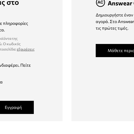
ας στο
Answear 
Δημιουργήστε έναν 
αγορά. Στο Answear
τε πληροφορίες
τις πρώτες τιμές.
τα.
ροϊόντα της
ώ. Ο κωδικός
στοσελίδα:
εξαιρέσεις
Μάθετε περι
νδιαφέρει. Πείτε
δα
Εγγραφή