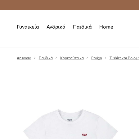
Premium Fashion Benefits
Δωρεάν μεταφορι
Γυναικεία
Ανδρικά
Παιδικά
Home
Answear
Παιδικά
Κοριτσίστικα
Ρούχα
T-shirt και Polo 