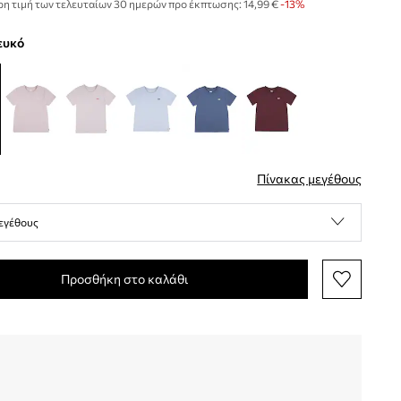
η τιμή των τελευταίων 30 ημερών προ έκπτωσης:
14,99 €
 -13%
λευκό
Πίνακας μεγέθους
εγέθους
Προσθήκη στο καλάθι