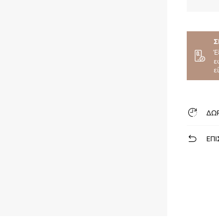
Σ
Έ
ε
ε
ΔΩ
ΕΠΙ