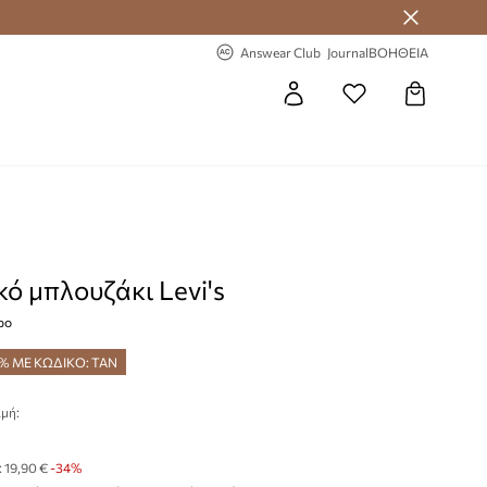
 Answear Club
-20% στην πρώτη παραγγελία
Answear Club
Journal
ΒΟΗΘΕΙΑ
κό μπλουζάκι Levi's
ρο
% ΜΕ ΚΩΔΙΚΟ: TAN
μή:
€
:
19,90 €
-34%