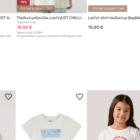
-16%
-5% ΜΕ ΚΩΔΙΚΟ: TAN
-15% ΜΕ ΚΩΔΙΚΟ: TAN
Παιδικό μπλουζάκι Levi's RIB MEET AND GREET JAM TEE
Παιδικό μπλουζάκι Levi's JUST CHILLING OVERSIZED SS
Τρέχουσα τιμή:
19,99 €
19,90 €
Αρχική τιμή:
23,99 €
ερών προ
Η χαμηλότερη τιμή των τελευταίων 30 ημερών προ
έκπτωσης:
23,99 €