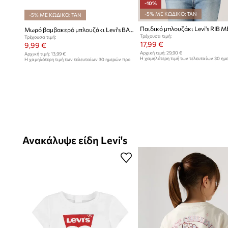
-10%
-5% ΜΕ ΚΩΔΙΚΟ: TAN
-5% ΜΕ ΚΩΔΙΚΟ: TAN
Μωρό βαμβακερό μπλουζάκι Levi's BATWING TEE
Τρέχουσα τιμή:
Τρέχουσα τιμή:
17,99 €
9,99 €
Αρχική τιμή:
29,90 €
Αρχική τιμή:
13,99 €
Η χαμηλότερη τιμή των τελευταίων 30 ημ
Η χαμηλότερη τιμή των τελευταίων 30 ημερών προ
έκπτωσης:
19,99 €
έκπτωσης:
10,99 €
Ανακάλυψε είδη Levi's