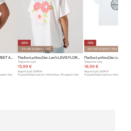
-20%
-13%
-5% ΜΕ ΚΩΔΙΚΟ: TAN
-5% ΜΕ ΚΩΔΙΚΟ: TAN
Παιδικό μπλουζάκι Levi's RIB MEET AND GREET JAM TEE
Παιδικό μπλουζάκι Levi's LEVIS FLORAL OVERSIZED TEE
Τρέχουσα τιμή:
Τρέχουσα τιμή:
15,99 €
18,99 €
Αρχική τιμή:
29,90 €
Αρχική τιμή:
29,90 €
ημερών προ
Η χαμηλότερη τιμή των τελευταίων 30 ημερών προ
Η χαμηλότερη τιμή των τελευταίων 30
έκπτωσης:
19,99 €
έκπτωσης:
21,99 €