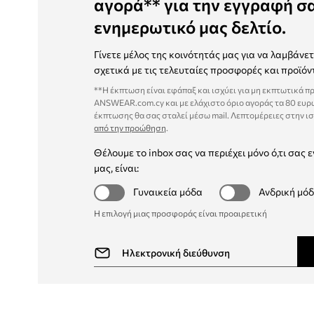
αγορά** για την εγγραφή σ
ενημερωτικό μας δελτίο.
Γίνετε μέλος της κοινότητάς μας για να λαμβάνε
σχετικά με τις τελευταίες προσφορές και προϊόν
**Η έκπτωση είναι εφάπαξ και ισχύει για μη εκπτωτικά π
ANSWEAR.com.cy και με ελάχιστο όριο αγοράς τα 80 ευρ
έκπτωσης θα σας σταλεί μέσω mail. Λεπτομέρειες στην ι
από την προώθηση
.
Θέλουμε το inbox σας να περιέχει μόνο ό,τι σας ε
μας, είναι:
Γυναικεία μόδα
Ανδρική μό
Η επιλογή μιας προσφοράς είναι προαιρετική