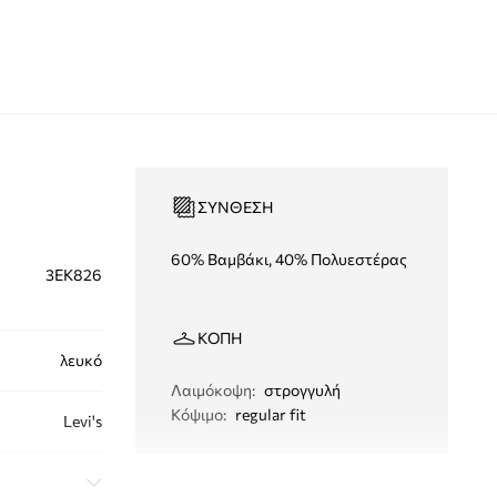
ΣΎΝΘΕΣΗ
60% Βαμβάκι, 40% Πολυεστέρας
3EK826
ΚΟΠΉ
λευκό
Λαιμόκοψη
:
στρογγυλή
Κόψιμο
:
regular fit
Levi's