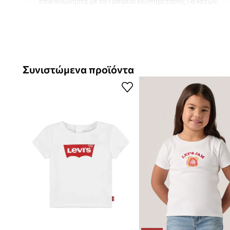
επικοινωνήστε με το Γραφείο Εξυπηρέτησης Πελατών.
- Απλή, μη μπλοκαρισμένη κοπή.
- Κοντό μανίκι.
- Στρογγυλό ντεκολτέ.
Συνιστώμενα προϊόντα