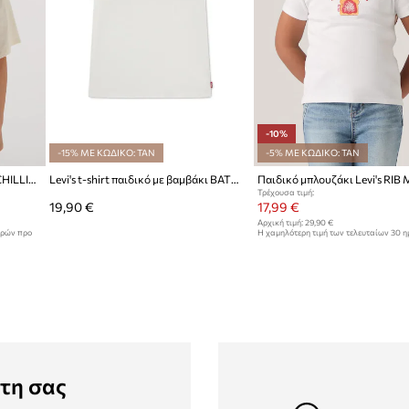
-10%
-15% ΜΕ ΚΩΔΙΚΟ: TAN
-5% ΜΕ ΚΩΔΙΚΟ: TAN
Παιδικό μπλουζάκι Levi's JUST CHILLING OVERSIZED SS
Levi's t-shirt παιδικό με βαμβάκι BATWING SEASONAL FILL TEE
Τρέχουσα τιμή:
19,90 €
17,99 €
Αρχική τιμή:
29,90 €
ερών προ
Η χαμηλότερη τιμή των τελευταίων 30 
έκπτωσης:
19,99 €
τη σας