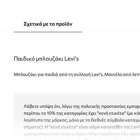
Σχετικά με το προϊόν
Παιδικό μπλουζάκι Levi's
Μπλουζάκι για παιδιά από τη συλλογή Levi's. Μοντέλο από λεπ
Λάβετε υπόψη ότι, λόγω της πολιτικής προστασίας εμπορι
περίπου το 10% της κατηγορίας έχει "κενή ετικέτα" (με κό
λογότυπο της μάρκας, μόνο με το διεθνές σύμβολο κατα
σήματος). Η "κενή ετικέτα" είναι σήμα κατατεθέν της Levi
χρησιμοποιούνται είναι γνήσια, πλήρη προϊόντα. Εάν έχετε