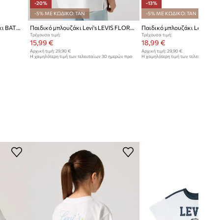
-20%
-13%
-5% ΜΕ ΚΩΔΙΚΟ: TAN
-5% ΜΕ ΚΩΔΙΚΟ: TAN
Levi's t-shirt παιδικό με βαμβάκι BATWING SEASONAL FILL TEE
Παιδικό μπλουζάκι Levi's LEVIS FLORAL OVERSIZED TEE
Τρέχουσα τιμή:
Τρέχουσα τιμή:
15,99 €
18,99 €
Αρχική τιμή:
29,90 €
Αρχική τιμή:
29,90 €
Η χαμηλότερη τιμή των τελευταίων 30 ημερών προ
Η χαμηλότερη τιμή των τελευταίων 30
έκπτωσης:
19,99 €
έκπτωσης:
21,99 €