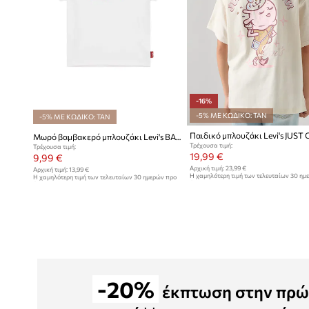
-16%
-5% ΜΕ ΚΩΔΙΚΟ: TAN
-5% ΜΕ ΚΩΔΙΚΟ: TAN
Μωρό βαμβακερό μπλουζάκι Levi's BATWING TEE
Τρέχουσα τιμή:
Τρέχουσα τιμή:
19,99 €
9,99 €
Αρχική τιμή:
23,99 €
Αρχική τιμή:
13,99 €
Η χαμηλότερη τιμή των τελευταίων 30 ημ
Η χαμηλότερη τιμή των τελευταίων 30 ημερών προ
έκπτωσης:
23,99 €
έκπτωσης:
10,99 €
-20%
έκπτωση στην πρώ