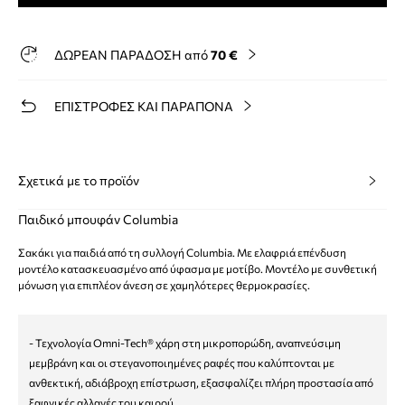
ΔΩΡΕΑΝ ΠΑΡΑΔΟΣΗ από
70 €
ΕΠΙΣΤΡΟΦΕΣ ΚΑΙ ΠΑΡΑΠΟΝΑ
Σχετικά με το προϊόν
Παιδικό μπουφάν Columbia
Σακάκι για παιδιά από τη συλλογή Columbia. Με ελαφριά επένδυση
μοντέλο κατασκευασμένο από ύφασμα με μοτίβο. Μοντέλο με συνθετική
μόνωση για επιπλέον άνεση σε χαμηλότερες θερμοκρασίες.
- Τεχνολογία Omni-Tech® χάρη στη μικροπορώδη, αναπνεύσιμη
μεμβράνη και οι στεγανοποιημένες ραφές που καλύπτονται με
ανθεκτική, αδιάβροχη επίστρωση, εξασφαλίζει πλήρη προστασία από
ξαφνικές αλλαγές του καιρού.