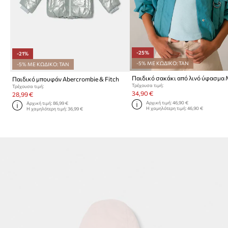
-25%
-21%
-5% ΜΕ ΚΩΔΙΚΟ: TAN
-5% ΜΕ ΚΩΔΙΚΟ: TAN
Παιδικό μπουφάν Abercrombie & Fitch
Τρέχουσα τιμή:
Τρέχουσα τιμή:
34,90 €
28,99 €
Αρχική τιμή:
46,90 €
Αρχική τιμή:
86,99 €
Η χαμηλότερη τιμή:
46,90 €
Η χαμηλότερη τιμή:
36,99 €