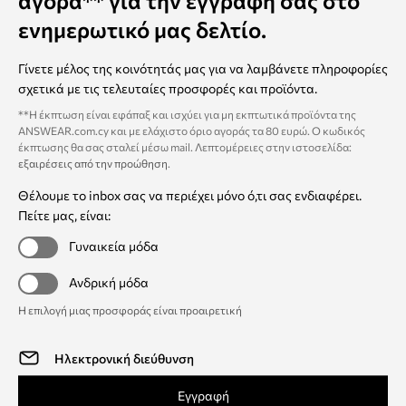
αγορά** για την εγγραφή σας στο
ενημερωτικό μας δελτίο.
Γίνετε μέλος της κοινότητάς μας για να λαμβάνετε πληροφορίες
σχετικά με τις τελευταίες προσφορές και προϊόντα.
**Η έκπτωση είναι εφάπαξ και ισχύει για μη εκπτωτικά προϊόντα της
ANSWEAR.com.cy και με ελάχιστο όριο αγοράς τα 80 ευρώ. Ο κωδικός
έκπτωσης θα σας σταλεί μέσω mail. Λεπτομέρειες στην ιστοσελίδα:
εξαιρέσεις από την προώθηση
.
Θέλουμε το inbox σας να περιέχει μόνο ό,τι σας ενδιαφέρει.
Πείτε μας, είναι:
Γυναικεία μόδα
Ανδρική μόδα
Η επιλογή μιας προσφοράς είναι προαιρετική
Εγγραφή