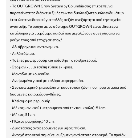
- Το OUTGROWN Grow System by Columbia σας επιτρέπει να
παρατείνετε τη διάρκεια ζωής των παιδικών εξωτερικών ενδυμάτων
έτσι ώστε να διαρκεί για πολλές σεζόν, ανεξάρτητα από την ταχεία
ανάπτυξη. Τα ρούχα με το σύστημα OUTGROWN είναι ιδιαίτερα
κατάλληλα για μικρότερα παιδιά που μεγαλώνουν συνεχώς από τα
ρούχα τους από εποχή σε εποχή.
- Αδιάβροχο και αντιανεμικό.
- Απλό κόψιμο.
- Τσέπες με φερμουάρ και ολίσθηση στο εξωτερικό.
- Στο μανίκι μια τσέπη τύπου ski-pass.
- Μοντέλο με κουκούλα.
- Ανυψωμένο γιακά με κολάρο με φερμουάρ.
- Στο εσωτερικό, μια ευέλικτη καουτσούκ ζώνη που προστατεύει από
δυσμενείς καιρικές συνθήκες.
- Κλείσιμο με φερμουάρ.
- Μήκος μανικιού (μετρούμενο από την κουκούλα): 51 cm.
- Μήκος: 51 cm.
- Πλάτος μασχάλης: 40 cm.
- Διαστάσεις αναφερόμενες για ύψος: 116 cm.
- Αντοχή στο νερό σημαίνει αυξημένη αντίσταση στο νερό. Το προϊόν