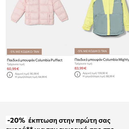
-5% ΜΕ ΚΩΔΙΚΟ: TAN
-5% ΜΕ ΚΩΔΙΚΟ: TAN
Παιδικό μπουφάν Columbia Puffect
Τρέχουσα τιμή:
Τρέχουσα τιμή:
83,99 €
60,99 €
Αρχική τιμή:
139,90 €
Αρχική τιμή:
90,99 €
Η χαμηλότερη τιμή:
88,99 €
Η χαμηλότερη τιμή:
64,99 €
-20%
έκπτωση στην πρώτη σας