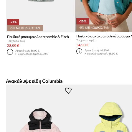
-25%
-21%
-5% ΜΕ ΚΩΔΙΚΟ: TAN
-5% ΜΕ ΚΩΔΙΚΟ: TAN
Παιδικό μπουφάν Abercrombie & Fitch
Τρέχουσα τιμή:
Τρέχουσα τιμή:
34,90 €
28,99 €
Αρχική τιμή:
46,90 €
Αρχική τιμή:
86,99 €
Η χαμηλότερη τιμή:
46,90 €
Η χαμηλότερη τιμή:
36,99 €
Ανακάλυψε είδη Columbia