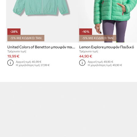
-28%
-10%
-5% ΜΕ ΚΩΔΙΚΟ: TAN
-5% ΜΕ ΚΩΔΙΚΟ: TAN
United Colors of Benetton μπουφάν παιδικό
Lemon Explore μπουφάν Παιδικό
Τρέχουσα τιμή:
Τρέχουσα τιμή:
19,99 €
44,90 €
Αρχική τιμή:
40,99 €
Αρχική τιμή:
49,90 €
Η χαμηλότερη τιμή:
27,99 €
Η χαμηλότερη τιμή:
49,90 €