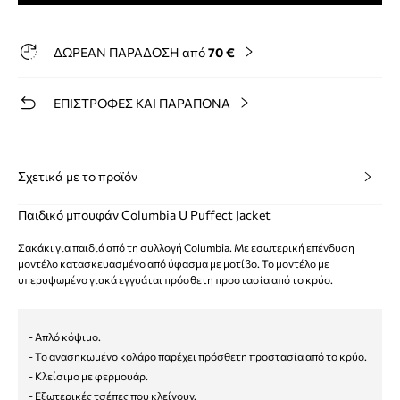
ΔΩΡΕΑΝ ΠΑΡΑΔΟΣΗ από
70 €
ΕΠΙΣΤΡΟΦΕΣ ΚΑΙ ΠΑΡΑΠΟΝΑ
Σχετικά με το προϊόν
Παιδικό μπουφάν Columbia U Puffect Jacket
Σακάκι για παιδιά από τη συλλογή Columbia. Με εσωτερική επένδυση
μοντέλο κατασκευασμένο από ύφασμα με μοτίβο. Το μοντέλο με
υπερυψωμένο γιακά εγγυάται πρόσθετη προστασία από το κρύο.
- Απλό κόψιμο.
- Το ανασηκωμένο κολάρο παρέχει πρόσθετη προστασία από το κρύο.
- Κλείσιμο με φερμουάρ.
- Εξωτερικές τσέπες που κλείνουν.