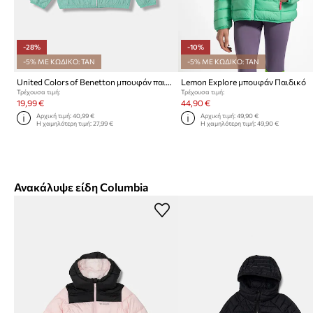
-28%
-10%
-5% ΜΕ ΚΩΔΙΚΟ: TAN
-5% ΜΕ ΚΩΔΙΚΟ: TAN
United Colors of Benetton μπουφάν παιδικό
Lemon Explore μπουφάν Παιδικό
Τρέχουσα τιμή:
Τρέχουσα τιμή:
19,99 €
44,90 €
Αρχική τιμή:
40,99 €
Αρχική τιμή:
49,90 €
Η χαμηλότερη τιμή:
27,99 €
Η χαμηλότερη τιμή:
49,90 €
Ανακάλυψε είδη Columbia