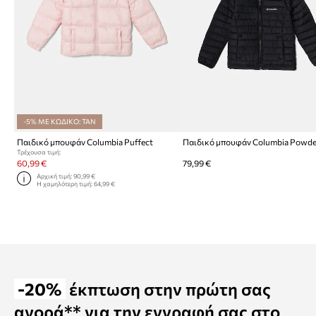
-5% ΜΕ ΚΩΔΙΚΟ: TAN
Παιδικό μπουφάν Columbia Puffect
Παιδικό μπουφάν Columbia Powder
Τρέχουσα τιμή:
60,99 €
79,99 €
Αρχική τιμή:
90,99 €
Η χαμηλότερη τιμή:
64,99 €
-20%
έκπτωση στην πρώτη σας
αγορά** για την εγγραφή σας στο