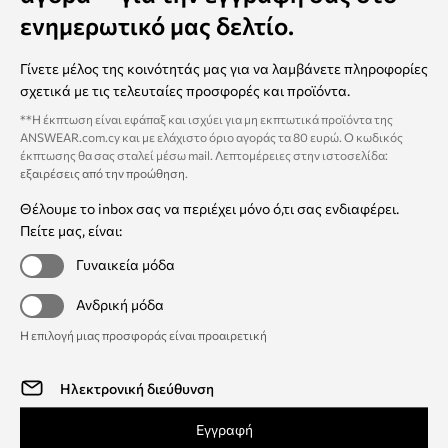
ενημερωτικό μας δελτίο.
Γίνετε μέλος της κοινότητάς μας για να λαμβάνετε πληροφορίες
σχετικά με τις τελευταίες προσφορές και προϊόντα.
**Η έκπτωση είναι εφάπαξ και ισχύει για μη εκπτωτικά προϊόντα της
ANSWEAR.com.cy και με ελάχιστο όριο αγοράς τα 80 ευρώ. Ο κωδικός
έκπτωσης θα σας σταλεί μέσω mail. Λεπτομέρειες στην ιστοσελίδα:
εξαιρέσεις από την προώθηση
.
Θέλουμε το inbox σας να περιέχει μόνο ό,τι σας ενδιαφέρει.
Πείτε μας, είναι:
Γυναικεία μόδα
Ανδρική μόδα
Η επιλογή μιας προσφοράς είναι προαιρετική
Εγγραφή