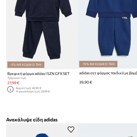
-15% ΜΕ ΚΩΔΙΚΟ: TAN
-5% ΜΕ ΚΩΔΙΚΟ: TAN
Βρεφική φόρμα adidas I SZN GFX SET
Τρέχουσα τιμή:
39,90 €
27,99 €
Αρχική τιμή:
49,90 €
Η χαμηλότερη τιμή:
28,99 €
Ανακάλυψε είδη adidas