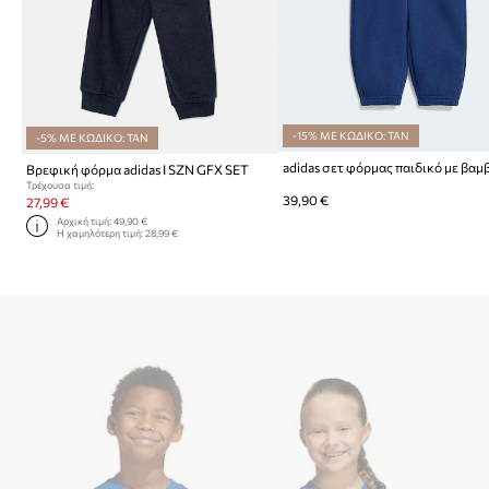
-15% ΜΕ ΚΩΔΙΚΟ: TAN
-5% ΜΕ ΚΩΔΙΚΟ: TAN
Βρεφική φόρμα adidas I SZN GFX SET
Τρέχουσα τιμή:
39,90 €
27,99 €
Αρχική τιμή:
49,90 €
Η χαμηλότερη τιμή:
28,99 €