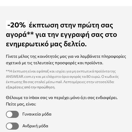
-20%
έκπτωση στην πρώτη σας
αγορά** για την εγγραφή σας στο
ενημερωτικό μας δελτίο.
Γίνετε μέλος της κοινότητάς μας για να λαμβάνετε πληροφορίες
σχετικά με τις τελευταίες προσφορές και προϊόντα.
**Η έκπτωση είναι εφάπαξ και ισχύει για μη εκπτωτικά προϊόντα της
ANSWEAR.com.cy και με ελάχιστο όριο αγοράς τα 80 ευρώ. Ο κωδικός
έκπτωσης θα σας σταλεί μέσω mail. Λεπτομέρειες στην ιστοσελίδα:
εξαιρέσεις από την προώθηση
.
Θέλουμε το inbox σας να περιέχει μόνο ό,τι σας ενδιαφέρει.
Πείτε μας, είναι:
Γυναικεία μόδα
Ανδρική μόδα