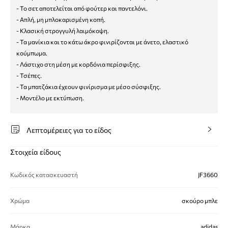
- Το σετ αποτελείται από φούτερ και παντελόνι.
- Απλή, μη μπλοκαρισμένη κοπή.
- Κλασική στρογγυλή λαιμόκοψη.
- Τα μανίκια και το κάτω άκρο φινιρίζονται με άνετο, ελαστικό
κούμπωμα.
- Λάστιχο στη μέση με κορδόνια περίσφιξης.
- Τσέπες.
- Τα μπατζάκια έχεουν φινίρισμα με μέσο σύσφιξης.
- Μοντέλο με εκτύπωση.
Λεπτομέρειες για το είδος
Στοιχεία είδους
Κωδικός κατασκευαστή
JF3660
Χρώμα
σκούρο μπλε
Μάρκα
adidas