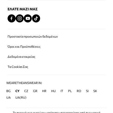
ΕΛΆΤΕ ΜΑΖΊ ΜΑΣ
Προστασία προσωπικών δεδομένων
Όροι και Προϋποθέσεις
Δεδομένα εταιρείας
Τα Cookies Σας
WEARETHEANSWEAR IN:
BG
CY
CZ
GR
HR
HU
IT
PL
RO
SI
SK
UA
UA(RU)
Το περιεχόμενο αυτού του ιστότοπου προστατεύεται από πνευματικά