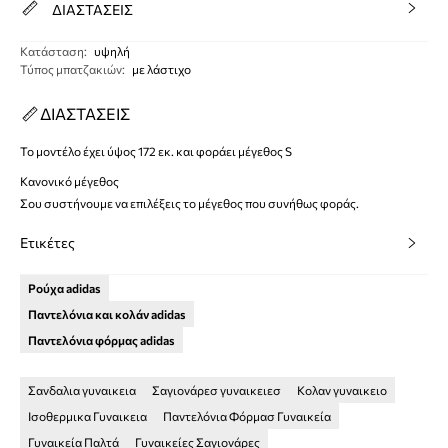
ΔΙΑΣΤΑΣΕΙΣ
Κατάσταση
:
υψηλή
Τύπος μπατζακιών
:
με λάστιχο
ΔΙΑΣΤΑΣΕΙΣ
Το μοντέλο έχει ύψος 172 εκ. και φοράει μέγεθος S
Κανονικό μέγεθος
Σου συστήνουμε να επιλέξεις το μέγεθος που συνήθως φοράς.
Ετικέτες
Ρούχα adidas
Παντελόνια και κολάν adidas
Παντελόνια φόρμας adidas
Σανδαλια γυναικεια
Σαγιονάρεσ γυναικειεσ
Κολαν γυναικειο
Ισοθερμικα Γυναικεια
Παντελόνια Φόρμασ Γυναικεία
Γυναικεία Παλτά
Γυναικείες Σαγιονάρες