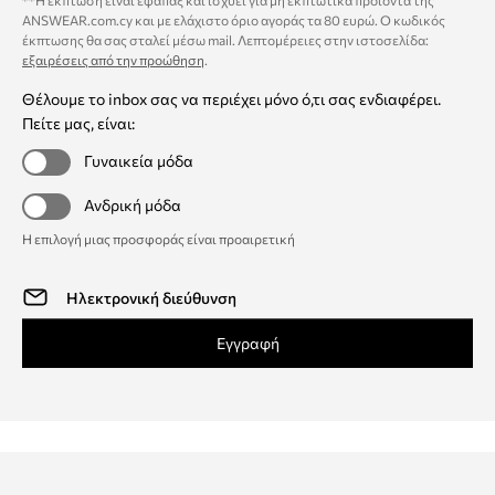
**Η έκπτωση είναι εφάπαξ και ισχύει για μη εκπτωτικά προϊόντα της
ANSWEAR.com.cy και με ελάχιστο όριο αγοράς τα 80 ευρώ. Ο κωδικός
έκπτωσης θα σας σταλεί μέσω mail. Λεπτομέρειες στην ιστοσελίδα:
εξαιρέσεις από την προώθηση
.
Θέλουμε το inbox σας να περιέχει μόνο ό,τι σας ενδιαφέρει.
Πείτε μας, είναι:
Γυναικεία μόδα
Ανδρική μόδα
Η επιλογή μιας προσφοράς είναι προαιρετική
Εγγραφή