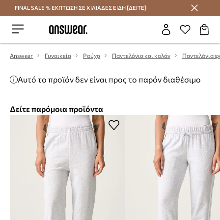
FINAL SALE % ΕΚΠΤΩΣΗ ΣΕ ΧΙΛΙΑΔΕΣ ΕΙΔΗ [ΔΕΙΤΕ]
Εξοικονομήστε με το Answear Club
Answear
Γυναικεία
Ρούχα
Παντελόνια και κολάν
Παντελόνια φ
Αυτό το προϊόν δεν είναι προς το παρόν διαθέσιμο
Δείτε παρόμοια προϊόντα