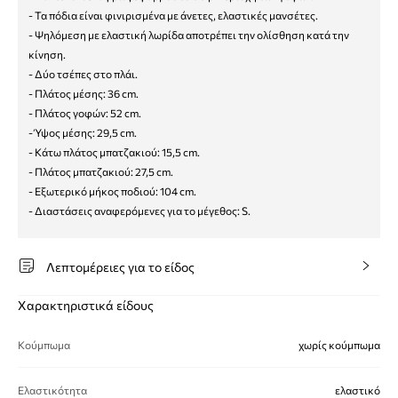
- Τα πόδια είναι φινιρισμένα με άνετες, ελαστικές μανσέτες.
- Ψηλόμεση με ελαστική λωρίδα αποτρέπει την ολίσθηση κατά την
κίνηση.
- Δύο τσέπες στο πλάι.
- Πλάτος μέσης: 36 cm.
- Πλάτος γοφών: 52 cm.
- Ύψος μέσης: 29,5 cm.
- Κάτω πλάτος μπατζακιού: 15,5 cm.
- Πλάτος μπατζακιού: 27,5 cm.
- Εξωτερικό μήκος ποδιού: 104 cm.
- Διαστάσεις αναφερόμενες για το μέγεθος: S.
Λεπτομέρειες για το είδος
Χαρακτηριστικά είδους
Κούμπωμα
χωρίς κούμπωμα
Ελαστικότητα
ελαστικό