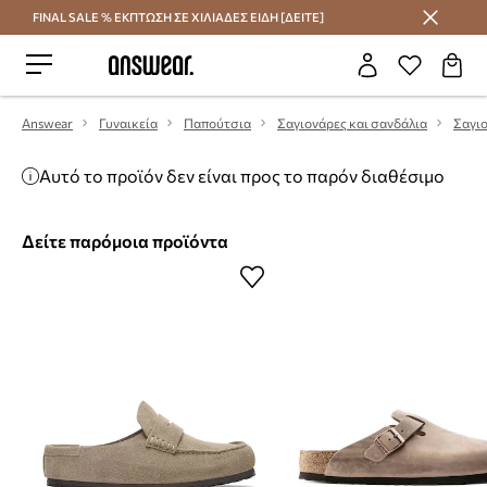
FINAL SALE % ΕΚΠΤΩΣΗ ΣΕ ΧΙΛΙΑΔΕΣ ΕΙΔΗ [ΔΕΙΤΕ]
Εξοικονομήστε με το Answear Club
Answear
Γυναικεία
Παπούτσια
Σαγιονάρες και σανδάλια
Σαγι
Αυτό το προϊόν δεν είναι προς το παρόν διαθέσιμο
Δείτε παρόμοια προϊόντα