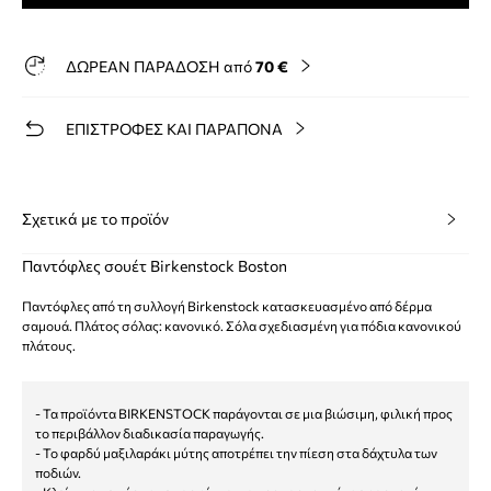
ΔΩΡΕΑΝ ΠΑΡΑΔΟΣΗ από
70 €
ΕΠΙΣΤΡΟΦΕΣ ΚΑΙ ΠΑΡΑΠΟΝΑ
Σχετικά με το προϊόν
Παντόφλες σουέτ Birkenstock Boston
Παντόφλες από τη συλλογή Birkenstock κατασκευασμένο από δέρμα
σαμουά. Πλάτος σόλας: κανονικό. Σόλα σχεδιασμένη για πόδια κανονικού
πλάτους.
- Τα προϊόντα BIRKENSTOCK παράγονται σε μια βιώσιμη, φιλική προς
το περιβάλλον διαδικασία παραγωγής.
- Το φαρδύ μαξιλαράκι μύτης αποτρέπει την πίεση στα δάχτυλα των
ποδιών.