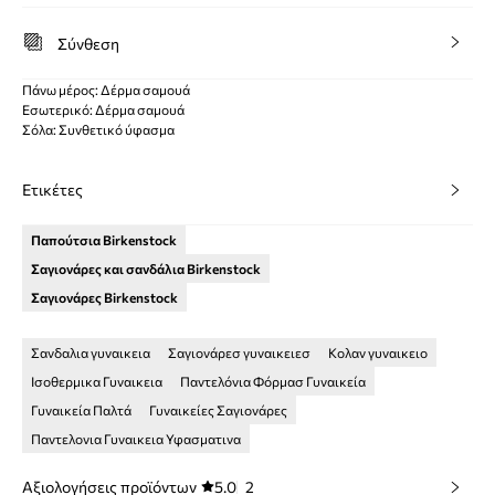
Σύνθεση
Πάνω μέρος: Δέρμα σαμουά
Εσωτερικό: Δέρμα σαμουά
Σόλα: Συνθετικό ύφασμα
Ετικέτες
Παπούτσια Birkenstock
Σαγιονάρες και σανδάλια Birkenstock
Σαγιονάρες Birkenstock
Σανδαλια γυναικεια
Σαγιονάρεσ γυναικειεσ
Κολαν γυναικειο
Ισοθερμικα Γυναικεια
Παντελόνια Φόρμασ Γυναικεία
Γυναικεία Παλτά
Γυναικείες Σαγιονάρες
Παντελονια Γυναικεια Υφασματινα
Αξιολογήσεις προϊόντων
5.0
2