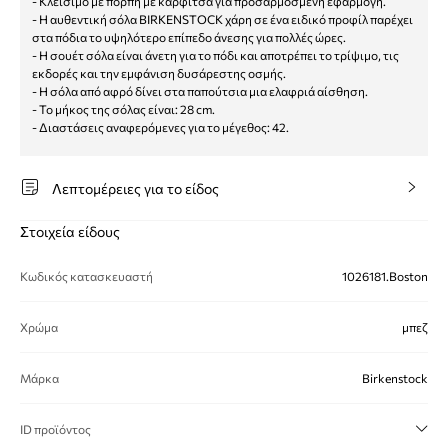
- Κλείσιμο με πόρπη με καρφίτσα για προσαρμοσμένη εφαρμογή.
- Η αυθεντική σόλα BIRKENSTOCK χάρη σε ένα ειδικό προφίλ παρέχει
στα πόδια το υψηλότερο επίπεδο άνεσης για πολλές ώρες.
- Η σουέτ σόλα είναι άνετη για το πόδι και αποτρέπει το τρίψιμο, τις
εκδορές και την εμφάνιση δυσάρεστης οσμής.
- Η σόλα από αφρό δίνει στα παπούτσια μια ελαφριά αίσθηση.
- Το μήκος της σόλας είναι: 28 cm.
- Διαστάσεις αναφερόμενες για το μέγεθος: 42.
Λεπτομέρειες για το είδος
Στοιχεία είδους
Κωδικός κατασκευαστή
1026181.Boston
Χρώμα
μπεζ
Μάρκα
Birkenstock
ID προϊόντος