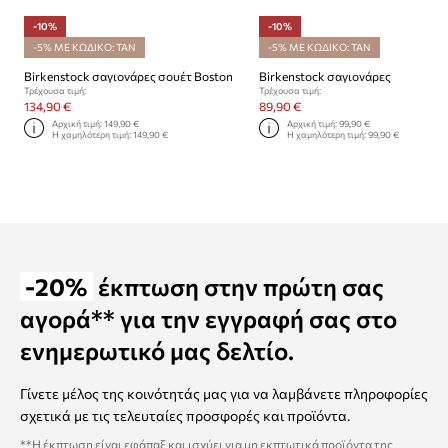
-10%
-10%
-5% ΜΕ ΚΩΔΙΚΟ: TAN
-5% ΜΕ ΚΩΔΙΚΟ: TAN
Birkenstock σαγιονάρες σουέτ Boston
Birkenstock σαγιονάρες
Τρέχουσα τιμή:
Τρέχουσα τιμή:
134,90 €
89,90 €
Αρχική τιμή:
149,90 €
Αρχική τιμή:
99,90 €
Η χαμηλότερη τιμή:
149,90 €
Η χαμηλότερη τιμή:
99,90 €
-20%
έκπτωση στην πρώτη σας
αγορά** για την εγγραφή σας στο
ενημερωτικό μας δελτίο.
Γίνετε μέλος της κοινότητάς μας για να λαμβάνετε πληροφορίες
σχετικά με τις τελευταίες προσφορές και προϊόντα.
**Η έκπτωση είναι εφάπαξ και ισχύει για μη εκπτωτικά προϊόντα της