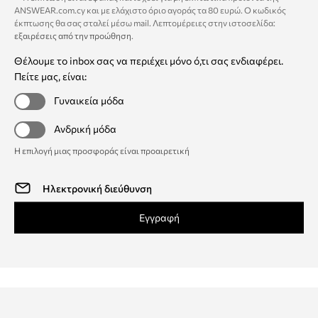
ANSWEAR.com.cy και με ελάχιστο όριο αγοράς τα 80 ευρώ. Ο κωδικός
έκπτωσης θα σας σταλεί μέσω mail. Λεπτομέρειες στην ιστοσελίδα:
εξαιρέσεις από την προώθηση
.
Θέλουμε το inbox σας να περιέχει μόνο ό,τι σας ενδιαφέρει.
Πείτε μας, είναι:
Γυναικεία μόδα
Ανδρική μόδα
Η επιλογή μιας προσφοράς είναι προαιρετική
Εγγραφή