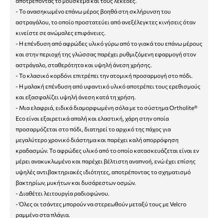
αποτρέποντας το μούσκεμα και τους λεκέδες.
- Το ανασηκωμένο επάνω μέρος βοηθά στη σκλήρυνση του
αστραγάλου, το οποίο προστατεύει από ανεξέλεγκτες κινήσεις όταν
κινείστε σε ανώμαλες επιφάνειες.
- Η επένδυση από αφρώδες υλικό γύρω από το γιακά του επάνω μέρους
και στην περιοχή της γλώσσας παρέχει ρυθμιζόμενη εφαρμογή στον
αστράγαλο, σταθερότητα και υψηλή άνεση χρήσης.
- Το κλασικό κορδόνι επιτρέπει την ατομική προσαρμογή στο πόδι.
- Η μαλακή επένδυση από υφαντικό υλικό αποτρέπει τους ερεθισμούς
και εξασφαλίζει υψηλή άνεση κατά τη χρήση.
- Μια ελαφριά, ειδικά διαμορφωμένη σόλα με το σύστημα Ortholite®
Eco είναι εξαιρετικά απαλή και ελαστική, χάρη στην οποία
προσαρμόζεται στο πόδι, διατηρεί το αρχικό της πάχος για
μεγαλύτερο χρονικό διάστημα και παρέχει καλή απορρόφηση
κραδασμών. Το αφρώδες υλικό από το οποίο κατασκευάζεται είναι εν
μέρει ανακυκλωμένο και παρέχει βέλτιστη αναπνοή, ενώ έχει επίσης
υψηλές αντιβακτηριακές ιδιότητες, αποτρέποντας το σχηματισμό
βακτηρίων, μυκήτων και δυσάρεστων οσμών.
- Διαθέτει λειτουργία ραδιοφώνου.
- Όλες οι τσάντες μπορούν να στερεωθούν μεταξύ τους με Velcro
ραμμένο στα πλάγια.