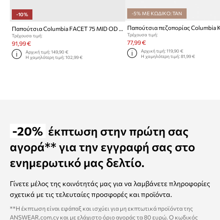
-5% ΜΕ ΚΩΔΙΚΟ: TAN
-10%
Παπούτσια πεζοπορίας Columbia 
Παπούτσια Columbia FACET 75 MID OD WMNS FACET 75
Τρέχουσα τιμή:
Τρέχουσα τιμή:
77,99 €
91,99 €
Αρχική τιμή:
119,90 €
Αρχική τιμή:
149,90 €
Η χαμηλότερη τιμή:
81,99 €
Η χαμηλότερη τιμή:
102,99 €
-20%
έκπτωση στην πρώτη σας
αγορά** για την εγγραφή σας στο
ενημερωτικό μας δελτίο.
Γίνετε μέλος της κοινότητάς μας για να λαμβάνετε πληροφορίες
σχετικά με τις τελευταίες προσφορές και προϊόντα.
**Η έκπτωση είναι εφάπαξ και ισχύει για μη εκπτωτικά προϊόντα της
ANSWEAR.com.cy και με ελάχιστο όριο αγοράς τα 80 ευρώ. Ο κωδικός