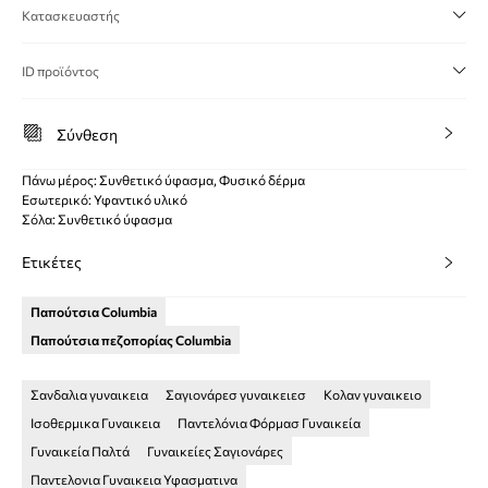
Κατασκευαστής
ID προϊόντος
Σύνθεση
Πάνω μέρος: Συνθετικό ύφασμα, Φυσικό δέρμα
Εσωτερικό: Υφαντικό υλικό
Σόλα: Συνθετικό ύφασμα
Ετικέτες
Παπούτσια Columbia
Παπούτσια πεζοπορίας Columbia
Σανδαλια γυναικεια
Σαγιονάρεσ γυναικειεσ
Κολαν γυναικειο
Ισοθερμικα Γυναικεια
Παντελόνια Φόρμασ Γυναικεία
Γυναικεία Παλτά
Γυναικείες Σαγιονάρες
Παντελονια Γυναικεια Υφασματινα